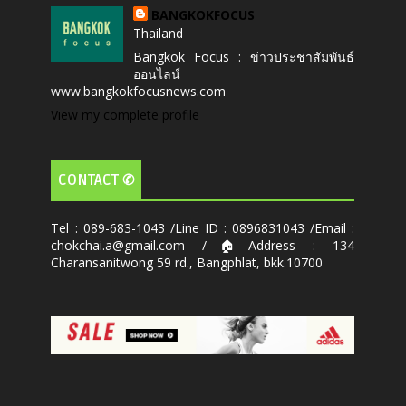
BANGKOKFOCUS
Thailand
Bangkok Focus : ข่าวประชาสัมพันธ์
ออนไลน์
www.bangkokfocusnews.com
View my complete profile
CONTACT ✆
Tel : 089-683-1043 /Line ID : 0896831043 /Email :
chokchai.a@gmail.com /🏠Address : 134
Charansanitwong 59 rd., Bangphlat, bkk.10700