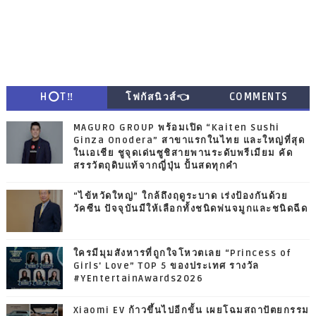
H⭕T‼
โฟกัสนิวส์👈
COMMENTS
MAGURO GROUP พร้อมเปิด “Kaiten Sushi
Ginza Onodera” สาขาแรกในไทย และใหญ่ที่สุด
ในเอเชีย ชูจุดเด่นซูชิสายพานระดับพรีเมียม คัด
สรรวัตถุดิบแท้จากญี่ปุ่น ปั้นสดทุกคำ
“ไข้หวัดใหญ่” ใกล้ถึงฤดูระบาด เร่งป้องกันด้วย
วัคซีน ปัจจุบันมีให้เลือกทั้งชนิดพ่นจมูกและชนิดฉีด
ใครมีมุมสังหารที่ถูกใจโหวตเลย “Princess of
Girls' Love” TOP 5 ของประเทศ รางวัล
#YEntertainAwards2026
Xiaomi EV ก้าวขึ้นไปอีกขั้น เผยโฉมสถาปัตยกรรม