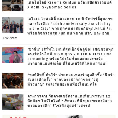
เทคโนโลยี Xiaomi Kunlun พร้อมเปิดตัวรถยนต์
Xiaomi SkyNomad Series
เอไอเอ ไวทัลลิตี้ ฉลองครบ 10 ปี จัดปาร์ตี้สุขภาพ
กลางใจเมือง “10th Anniversary AIA Vitality
in the City” ชวนทุกคนมาสนุกกับทุกเทรนด์ Fit
พร้อมกิจกรรมสุด Fun กับ หมาก ปริญ และ ฮาย
อาภาพร
"บิวกิ้น" เสิร์ฟโมเมนต์สุดเอ็กซ์คลูซีฟ! เชิญชวนทุก
คนเช็กอินไลฟ์ NEVO Q05 × BILLKIN First Live
Streaming พร้อมโปรโมชั่นและของรางวัล
มากมายแบบจัดเต็ม ที่ไม่เคยให้ที่ไหนมาก่อน!
“พงษ์สิทธิ์ คำภีร์” ถ่ายทอดเพลงรักสุดลึกซึ้ง “นึกว่า
สงสารสักครั้ง” จากปลายปากกาของ “วสุ
ห้าวหาญ” เพลงรักของคนที่ยังไม่หมดใจ
ตระการตา! วัดดวงแขจัดงานแห่เทียนพรรษา 12
นักษัตร โชว์ไฮไลต์ "เรือพระที่นั่งสุพรรณหงส์จาก
ขวดพลาสติก" รีไซเคิลสุดสร้างสรรค์