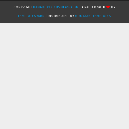
COPYRIGHT
BANGKOKFOCUSNEWS.COM
| CRAFTED WITH
BY
TEMPLATESYARD
| DISTRIBUTED BY
GOOYAABI TEMPLATES