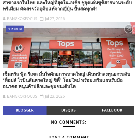
สาขาแรกในไทย และใหญ่ที่สุดในเอเชีย ชูจุดเด่นซูชิสายพานระดับ
พรีเมียม คัดสรรวัตถุดิบแท้จากญี่ปุ่น ปั้นสดทุกคำ
BANGKOKFOCUS
Jul 27, 2026
การตลาด
เซ็นทรัล ฟู้ด รีเทล มั่นใจศักยภาพหาดใหญ่ เดินหน้าลงทุนยกระดับ
“ท็อปส์ โรบินสันหาดใหญ่ ซิตี้” โฉมใหม่ พร้อมเสริมแผนรับมือ
อนาคต หนุนค้าปลีกและชุมชนเติบโต
BANGKOKFOCUS
Jul 23, 2026
BLOGGER
DISQUS
FACEBOOK
NO COMMENTS:
POST A COMMENT