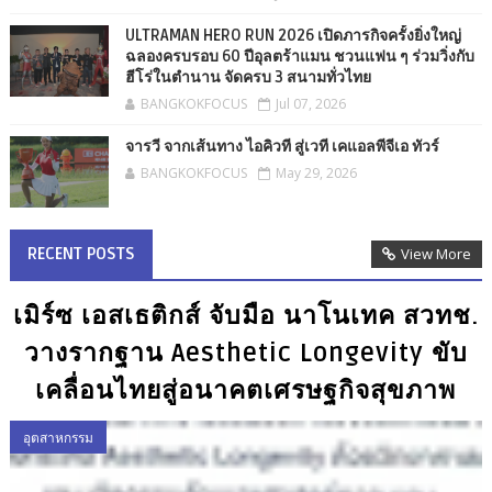
ULTRAMAN HERO RUN 2026 เปิดภารกิจครั้งยิ่งใหญ่
ฉลองครบรอบ 60 ปีอุลตร้าแมน ชวนแฟน ๆ ร่วมวิ่งกับ
ฮีโร่ในตำนาน จัดครบ 3 สนามทั่วไทย
BANGKOKFOCUS
Jul 07, 2026
จารวี จากเส้นทาง ไอคิวที สู่เวที เคแอลพีจีเอ ทัวร์
BANGKOKFOCUS
May 29, 2026
RECENT POSTS
View More
เมิร์ซ เอสเธติกส์ จับมือ นาโนเทค สวทช.
วางรากฐาน Aesthetic Longevity ขับ
เคลื่อนไทยสู่อนาคตเศรษฐกิจสุขภาพ
อุตสาหกรรม