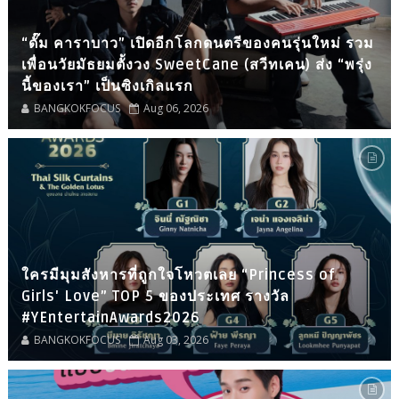
“ดั๊ม คาราบาว” เปิดอีกโลกดนตรีของคนรุ่นใหม่ รวม
เพื่อนวัยมัธยมตั้งวง SweetCane (สวีทเคน) ส่ง “พรุ่ง
นี้ของเรา” เป็นซิงเกิลแรก
BANGKOKFOCUS
Aug 06, 2026
ใครมีมุมสังหารที่ถูกใจโหวตเลย “Princess of
Girls' Love” TOP 5 ของประเทศ รางวัล
#YEntertainAwards2026
BANGKOKFOCUS
Aug 03, 2026