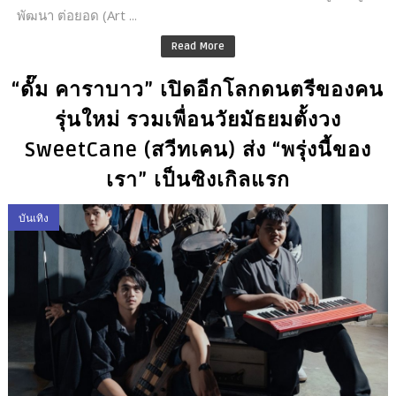
พัฒนา ต่อยอด (Art ...
Read More
“ดั๊ม คาราบาว” เปิดอีกโลกดนตรีของคน
รุ่นใหม่ รวมเพื่อนวัยมัธยมตั้งวง
SweetCane (สวีทเคน) ส่ง “พรุ่งนี้ของ
เรา” เป็นซิงเกิลแรก
บันเทิง