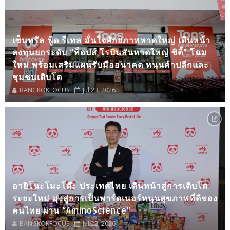
เซ็นทรัล ฟู้ด รีเทล มั่นใจศักยภาพหาดใหญ่ เดินหน้า
ลงทุนยกระดับ “ท็อปส์ โรบินสันหาดใหญ่ ซิตี้” โฉม
ใหม่ พร้อมเสริมแผนรับมืออนาคต หนุนค้าปลีกและ
ชุมชนเติบโต
BANGKOKFOCUS
Jul 23, 2026
อายิโนะโมะโต๊ะ ประเทศไทย เดินหน้าสู่การเติบโต
ระยะใหม่ มุ่งสู่การเป็นพาร์ตเนอร์หนุนสุขภาพที่ดีของ
คนไทย ผ่าน “AminoScience”
BANGKOKFOCUS
Jul 22, 2026