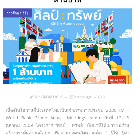
ล้านบาท
การศึกษา วิจัย
BANGKOKFOCUS
2 days ago
0
เนื่องในโอกาสที่ประเทศไทยเป็นเจ้าภาพการประชุม 2026 IMF–
World Bank Group Annual Meetings ระหว่างวันที่ 12–18
ตุลาคม 2569 โครงการ “ศิลป์ : ทรัพย์” เปิดเวทีให้เยาวชนร่วม
สร้างสรรค์ผลงานศิลปะ เพื่อถ่ายทอดพลังความคิด ” รู้ใช้ รู้ค่า