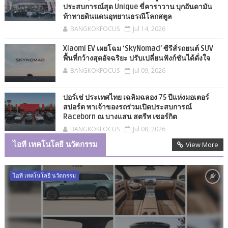
ประสบการณ์สุด Unique ขี่คาราวาน บุกอันดามัน
ท้าทายดินแดนอุทยานธรณีโลกสตูล
BANGKOKFOCUS
Jul 14, 2026
Xiaomi EV เผยโฉม ‘SkyNomad’ ซีรีส์รถยนต์ SUV
พื้นที่กว้างสุดอัจฉริยะ ปรับเปลี่ยนฟังก์ชันได้ดั่งใจ
BANGKOKFOCUS
Jul 09, 2026
ปอร์เช่ ประเทศไทย เฉลิมฉลอง 75 ปีแห่งมอเตอร์
สปอร์ต พาเจ้าของรถร่วมเปิดประสบการณ์
Raceborn ณ บางแสน สตรีท เซอร์กิต
BANGKOKFOCUS
Jul 08, 2026
ไอที เทคโนโลยี นวัตกรรม
View More
ไอที เทคโนโลยี นวัตกรรม