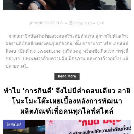
BANGKOKFOCUS
2 days ago
0
จากสมาชิกน้องใหม่ของวงดนตรีระดับตำนาน สู่การเริ่มต้นสร้าง
ผลงานที่เป็นเสียงของคนรุ่นเดียวกัน “ดั๊ม คาราบาว” หรือ เอกมันต์
พิเศษ เปิดตัววง SweetCane (สวีทเคน) พร้อมซิงเกิลแรก “พรุ่งนี้
ของเรา” บทเพลงว่าด้วยความฝัน มิตรภาพ และการก้าวต่อไป แม้
ปลายทางใ...
Read More
ทำไม 'การกินดี' จึงไม่มีคำตอบเดียว อายิ
โนะโมะโต๊ะเผยเบื้องหลังการพัฒนา
ผลิตภัณฑ์เพื่อคนทุกไลฟ์สไตล์
ไลฟ์สไตล์