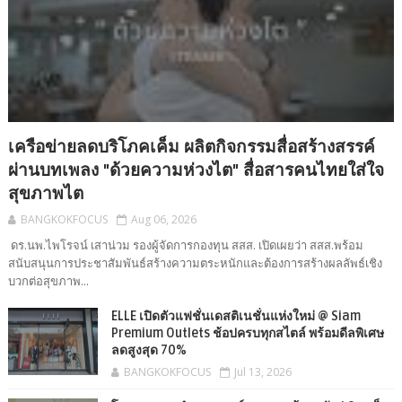
เครือข่ายลดบริโภคเค็ม ผลิตกิจกรรมสื่อสร้างสรรค์
ผ่านบทเพลง "ด้วยความห่วงไต" สื่อสารคนไทยใส่ใจ
สุขภาพไต
BANGKOKFOCUS
Aug 06, 2026
ดร.นพ.ไพโรจน์ เสาน่วม รองผู้จัดการกองทุน สสส. เปิดเผยว่า สสส.พร้อม
สนับสนุนการประชาสัมพันธ์สร้างความตระหนักและต้องการสร้างผลลัพธ์เชิง
บวกต่อสุขภาพ...
ELLE เปิดตัวแฟชั่นเดสติเนชั่นแห่งใหม่ @ Siam
Premium Outlets ช้อปครบทุกสไตล์ พร้อมดีลพิเศษ
ลดสูงสุด 70%
BANGKOKFOCUS
Jul 13, 2026