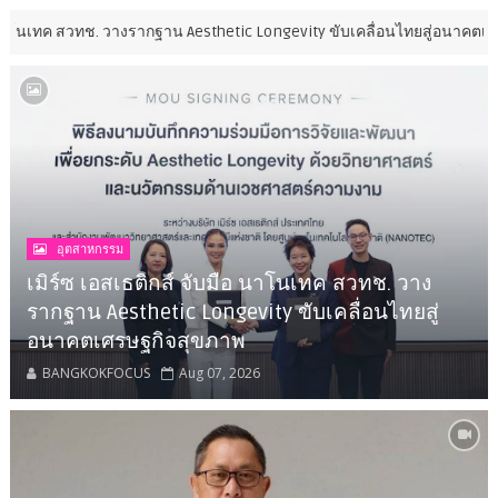
รากฐาน Aesthetic Longevity ขับเคลื่อนไทยสู่อนาคตเศรษฐกิจสุขภาพ
ก
อุตสาหกรรม
เมิร์ซ เอสเธติกส์ จับมือ นาโนเทค สวทช. วาง
รากฐาน Aesthetic Longevity ขับเคลื่อนไทยสู่
อนาคตเศรษฐกิจสุขภาพ
BANGKOKFOCUS
Aug 07, 2026