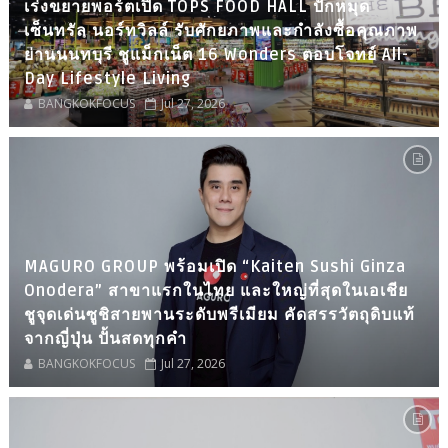
เร่งขยายพอร์ตเปิด TOPS FOOD HALL ปักหมุด
เซ็นทรัล นอร์ทวิลล์ รับศักยภาพและกำลังซื้อคุณภาพ
ย่านนนทบุรี ชูแม็กเน็ต 16 Wonders ตอบโจทย์ All-
Day Lifestyle Living
BANGKOKFOCUS
Jul 27, 2026
MAGURO GROUP พร้อมเปิด “Kaiten Sushi Ginza
Onodera” สาขาแรกในไทย และใหญ่ที่สุดในเอเชีย
ชูจุดเด่นซูชิสายพานระดับพรีเมียม คัดสรรวัตถุดิบแท้
จากญี่ปุ่น ปั้นสดทุกคำ
BANGKOKFOCUS
Jul 27, 2026