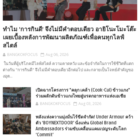
ทำไม 'การกินดี' จึงไม่มีคำตอบเดียว อายิโนะโมะโต๊ะ
เผยเบื้องหลังการพัฒนาผลิตภัณฑ์เพื่อคนทุกไลฟ์
สไตล์
BANGKOKFOCUS
Aug 06, 2026
ในวันที่ผู้บริโภคมีไลฟ์สไตล์ ความคาดหวัง และข้อจำกัดในการใช้ชีวิตที่แตก
ต่างกัน "การกินดี" จึงไม่มีคำตอบเดียวอีกต่อไป และกลายเป็นโจทย์สำคัญขอ
งอุต...
เปิดฉากโครงการ "คลุก เคล้า (Cook-Cul) ข้าวแกง"
ร่วมผลักดันข้าวแกงไทยสู่มรดกอาหารแห่งเอเชีย
BANGKOKFOCUS
Aug 03, 2026
พลังแห่งความมุ่งมั่นไร้ขีดจำกัด! Under Armour คว้า
ตัว ‘BOYNEXTDOOR’ นั่งแท่น Global Brand
Ambassadors ร่วมขับเคลื่อนแคมเปญระดับโลก
‘Commit’