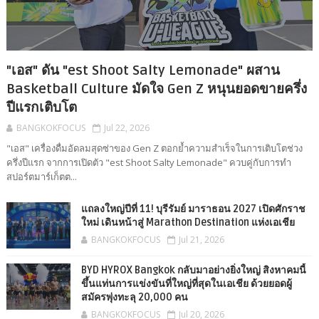
"เอส" ดัน "est Shoot Salty Lemonade" ผสาน
Basketball Culture มัดใจ Gen Z หนุนยอดขายครึ่ง
ปีแรกเติบโต
BANGKOKFOCUS
Jul 22, 2026
"เอส" เครื่องดื่มอัดลมสุดซ่าของ Gen Z ตอกย้ำความสำเร็จในการเติบโตช่วง
ครึ่งปีแรก จากการเปิดตัว "est Shoot Salty Lemonade" ควบคู่กับการทำ
สปอร์ตมาร์เก็ตต...
แถลงใหญ่ปีที่ 11! บุรีรัมย์ มาราธอน 2027 เปิดศักราช
ใหม่ เดินหน้าสู่ Marathon Destination แห่งเอเชีย
BANGKOKFOCUS
Jul 21, 2026
BYD HYROX Bangkok กลับมาอย่างยิ่งใหญ่ สิงหาคมนี้
ขึ้นแท่นการแข่งขันที่ใหญ่ที่สุดในเอเชีย ด้วยยอดผู้
สมัครพุ่งทะลุ 20,000 คน
BANGKOKFOCUS
Jul 20, 2026