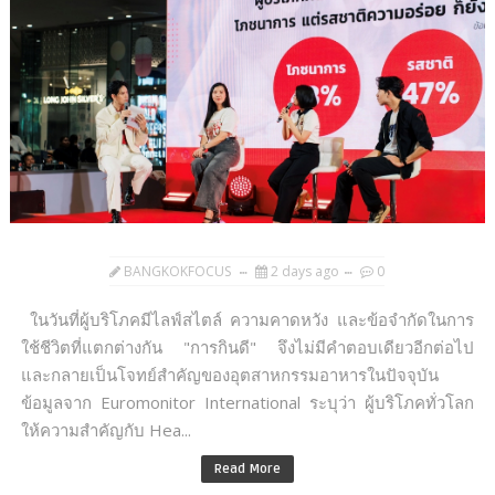
BANGKOKFOCUS
2 days ago
0
ในวันที่ผู้บริโภคมีไลฟ์สไตล์ ความคาดหวัง และข้อจำกัดในการ
ใช้ชีวิตที่แตกต่างกัน "การกินดี" จึงไม่มีคำตอบเดียวอีกต่อไป
และกลายเป็นโจทย์สำคัญของอุตสาหกรรมอาหารในปัจจุบัน
ข้อมูลจาก Euromonitor International ระบุว่า ผู้บริโภคทั่วโลก
ให้ความสำคัญกับ Hea...
Read More