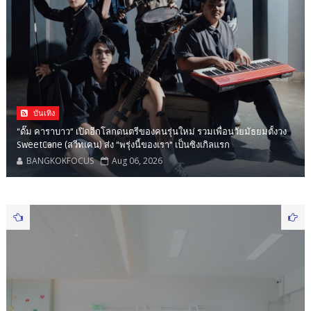
บันเทิง
“ดั๊ม คาราบาว” เปิดอีกโลกดนตรีของคนรุ่นใหม่ รวมเพื่อนวัยมัธยมตั้งวง
SweetCane (สวีทเคน) ส่ง “พรุ่งนี้ของเรา” เป็นซิงเกิลแรก
BANGKOKFOCUS
Aug 06, 2026