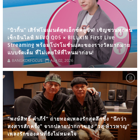
"บิวกิ้น" เสิร์ฟโมเมนต์สุดเอ็กซ์คลูซีฟ! เชิญชวนทุกคน
เช็กอินไลฟ์ NEVO Q05 × BILLKIN First Live
Streaming พร้อมโปรโมชั่นและของรางวัลมากมาย
แบบจัดเต็ม ที่ไม่เคยให้ที่ไหนมาก่อน!
BANGKOKFOCUS
Aug 02, 2026
“พงษ์สิทธิ์ คำภีร์” ถ่ายทอดเพลงรักสุดลึกซึ้ง “นึกว่า
สงสารสักครั้ง” จากปลายปากกาของ “วสุ ห้าวหาญ”
เพลงรักของคนที่ยังไม่หมดใจ