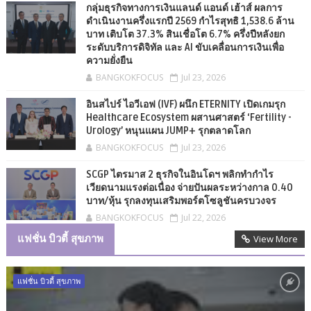
กลุ่มธุรกิจทางการเงินแลนด์ แอนด์ เฮ้าส์ ผลการ
ดำเนินงานครึ่งแรกปี 2569 กำไรสุทธิ 1,538.6 ล้าน
บาท เติบโต 37.3% สินเชื่อโต 6.7% ครึ่งปีหลังยก
ระดับบริการดิจิทัล และ AI ขับเคลื่อนการเงินเพื่อ
ความยั่งยืน
BANGKOKFOCUS
Jul 23, 2026
อินสไปร์ ไอวีเอฟ (IVF) ผนึก ETERNITY เปิดเกมรุก
Healthcare Ecosystem ผสานศาสตร์ ‘Fertility -
Urology’ หนุนแผน JUMP+ รุกตลาดโลก
BANGKOKFOCUS
Jul 23, 2026
SCGP ไตรมาส 2 ธุรกิจในอินโดฯ พลิกทำกำไร
เวียดนามแรงต่อเนื่อง จ่ายปันผลระหว่างกาล 0.40
บาท/หุ้น รุกลงทุนเสริมพอร์ตโซลูชันครบวงจร
BANGKOKFOCUS
Jul 22, 2026
แฟชั่น บิวตี้ สุขภาพ
View More
แฟชั่น บิวตี้ สุขภาพ