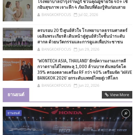
โรงพยาบาลบำรุงราษฎร์ ชวนคุณผู้ชายวัย 40+ เช็
กอินสุขภาพ เจาะลึก 4 ภัยเงียบที่ต้องรู้ทันก่อนสาย
BANGKOKFOCUS
Jul 02, 2026
ครบรอบ 20 ปี ศูนย์หัวใจ โรงพยาบาลธรรมศาสตร์
เฉลิมพระเกียรติ เดินหน้าสู่ศูนย์หัวใจชั้นนำระดับ
สากล ด้วยนวัตกรรมและการดูแลเพื่อประชาชน
BANGKOKFOCUS
Jun 29, 2026
‘WONTECH ASIA, THAILAND’ ยักษ์ความงามเกาหลี
กวาดรายได้ไทยทะลุ 1,000 ล้านบาท ดันพอร์ตโต
39% ครองตลาดเครื่อง RF กว่า 40% เตรียมจัด ‘WAVE
BANGKOK 2026’ ยกระดับแพทย์ไทยสู่เวทีโลก
BANGKOKFOCUS
Jun 22, 2026
ยานยนต์
View More
ยานยนต์