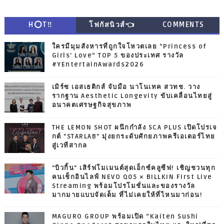
H⭕T‼
โฟกัสนิวส์👈
COMMENTS
ใครมีมุมสังหารที่ถูกใจโหวตเลย “Princess of
Girls' Love” TOP 5 ของประเทศ รางวัล
#YEntertainAwards2026
เมิร์ซ เอสเธติกส์ จับมือ นาโนเทค สวทช. วาง
รากฐาน Aesthetic Longevity ขับเคลื่อนไทยสู่
อนาคตเศรษฐกิจสุขภาพ
THE LEMON SHOT ผนึกกำลัง SCA PLUS เปิดโปรเจ
กต์ "STARLAB" มุ่งยกระดับศักยภาพครีเอเตอร์ไทย
สู่เวทีสากล
"บิวกิ้น" เสิร์ฟโมเมนต์สุดเอ็กซ์คลูซีฟ! เชิญชวนทุก
คนเช็กอินไลฟ์ NEVO Q05 × BILLKIN First Live
Streaming พร้อมโปรโมชั่นและของรางวัล
มากมายแบบจัดเต็ม ที่ไม่เคยให้ที่ไหนมาก่อน!
MAGURO GROUP พร้อมเปิด “Kaiten Sushi