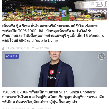
เซ็นทรัล ฟู้ด รีเทล มั่นใจตลาดพรีเมียมเซกเมนต์ยังโต เร่งขยาย
พอร์ตเปิด TOPS FOOD HALL ปักหมุดเซ็นทรัล นอร์ทวิลล์ รับ
ศักยภาพและกำลังซื้อคุณภาพย่านนนทบุรี ชูแม็กเน็ต 16 Wonders
ตอบโจทย์ All-Day Lifestyle Living
BANGKOKFOCUS
Jul 27, 2026
การตลาด
MAGURO GROUP พร้อมเปิด “Kaiten Sushi Ginza Onodera”
สาขาแรกในไทย และใหญ่ที่สุดในเอเชีย ชูจุดเด่นซูชิสายพานระดับ
พรีเมียม คัดสรรวัตถุดิบแท้จากญี่ปุ่น ปั้นสดทุกคำ