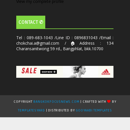
View my complete profile
CONTACT ✆
Tel : 089-683-1043 /Line ID : 0896831043 /Email :
chokchai.a@gmail.com /🏠Address : 134
Charansanitwong 59 rd., Bangphlat, bkk.10700
COPYRIGHT
BANGKOKFOCUSNEWS.COM
| CRAFTED WITH
BY
TEMPLATESYARD
| DISTRIBUTED BY
GOOYAABI TEMPLATES