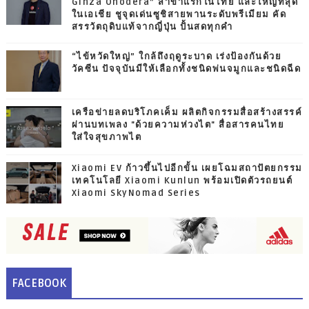
Ginza Onodera” สาขาแรกในไทย และใหญ่ที่สุด
ในเอเชีย ชูจุดเด่นซูชิสายพานระดับพรีเมียม คัด
สรรวัตถุดิบแท้จากญี่ปุ่น ปั้นสดทุกคำ
“ไข้หวัดใหญ่” ใกล้ถึงฤดูระบาด เร่งป้องกันด้วย
วัคซีน ปัจจุบันมีให้เลือกทั้งชนิดพ่นจมูกและชนิดฉีด
เครือข่ายลดบริโภคเค็ม ผลิตกิจกรรมสื่อสร้างสรรค์
ผ่านบทเพลง "ด้วยความห่วงไต" สื่อสารคนไทย
ใส่ใจสุขภาพไต
Xiaomi EV ก้าวขึ้นไปอีกขั้น เผยโฉมสถาปัตยกรรม
เทคโนโลยี Xiaomi Kunlun พร้อมเปิดตัวรถยนต์
Xiaomi SkyNomad Series
FACEBOOK