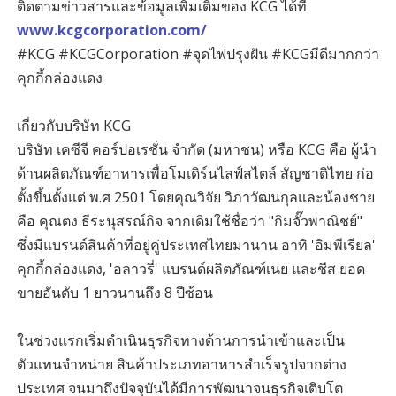
ติดตามข่าวสารและข้อมูลเพิ่มเติมของ KCG ได้ที่
www.kcgcorporation.com/
#KCG #KCGCorporation #จุดไฟปรุงฝัน #KCGมีดีมากกว่า
คุกกี้กล่องแดง
เกี่ยวกับบริษัท KCG
บริษัท เคซีจี คอร์ปอเรชั่น จำกัด (มหาชน) หรือ KCG คือ ผู้นำ
ด้านผลิตภัณฑ์อาหารเพื่อโมเดิร์นไลฟ์สไตล์ สัญชาติไทย ก่อ
ตั้งขึ้นตั้งแต่ พ.ศ 2501 โดยคุณวิจัย วิภาวัฒนกุลและน้องชาย
คือ คุณตง ธีระนุสรณ์กิจ จากเดิมใช้ชื่อว่า "กิมจั๊วพาณิชย์"
ซึ่งมีแบรนด์สินค้าที่อยู่คู่ประเทศไทยมานาน อาทิ 'อิมพีเรียล'
คุกกี้กล่องแดง, 'อลาวรี่' แบรนด์ผลิตภัณฑ์เนย และชีส ยอด
ขายอันดับ 1 ยาวนานถึง 8 ปีซ้อน
ในช่วงแรกเริ่มดำเนินธุรกิจทางด้านการนำเข้าและเป็น
ตัวแทนจำหน่าย สินค้าประเภทอาหารสำเร็จรูปจากต่าง
ประเทศ จนมาถึงปัจจุบันได้มีการพัฒนาจนธุรกิจเติบโต