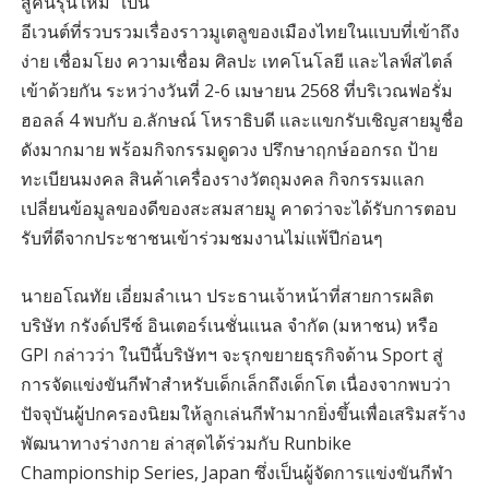
สู่คนรุ่นใหม่” เป็น
อีเวนต์ที่รวบรวมเรื่องราวมูเตลูของเมืองไทยในแบบที่เข้าถึง
ง่าย เชื่อมโยง ความเชื่อม ศิลปะ เทคโนโลยี และไลฟ์สไตล์
เข้าด้วยกัน ระหว่างวันที่ 2-6 เมษายน 2568 ที่บริเวณฟอรั่ม
ฮอลล์ 4 พบกับ อ.ลักษณ์ โหราธิบดี และแขกรับเชิญสายมูชื่อ
ดังมากมาย พร้อมกิจกรรมดูดวง ปรึกษาฤกษ์ออกรถ ป้าย
ทะเบียนมงคล สินค้าเครื่องรางวัตถุมงคล กิจกรรมแลก
เปลี่ยนข้อมูลของดีของสะสมสายมู คาดว่าจะได้รับการตอบ
รับที่ดีจากประชาชนเข้าร่วมชมงานไม่แพ้ปีก่อนๆ
นายอโณทัย เอี่ยมลำเนา ประธานเจ้าหน้าที่สายการผลิต
บริษัท กรังด์ปรีซ์ อินเตอร์เนชั่นแนล จำกัด (มหาชน) หรือ
GPI กล่าวว่า ในปีนี้บริษัทฯ จะรุกขยายธุรกิจด้าน Sport สู่
การจัดแข่งขันกีฬาสำหรับเด็กเล็กถึงเด็กโต เนื่องจากพบว่า
ปัจจุบันผู้ปกครองนิยมให้ลูกเล่นกีฬามากยิ่งขึ้นเพื่อเสริมสร้าง
พัฒนาทางร่างกาย ล่าสุดได้ร่วมกับ Runbike
Championship Series, Japan ซึ่งเป็นผู้จัดการแข่งขันกีฬา