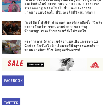
"บิวกิ้น" เสิร์ฟโมเมนต์สุดเอ็กซ์คลูซีฟ! เชิญชวนทุก
คนเช็กอินไลฟ์ NEVO Q05 × BILLKIN First Live
Streaming พร้อมโปรโมชั่นและของรางวัล
มากมายแบบจัดเต็ม ที่ไม่เคยให้ที่ไหนมาก่อน!
“พงษ์สิทธิ์ คำภีร์” ถ่ายทอดเพลงรักสุดลึกซึ้ง “นึกว่า
สงสารสักครั้ง” จากปลายปากกาของ “วสุ
ห้าวหาญ” เพลงรักของคนที่ยังไม่หมดใจ
ตระการตา! วัดดวงแขจัดงานแห่เทียนพรรษา 12
นักษัตร โชว์ไฮไลต์ "เรือพระที่นั่งสุพรรณหงส์จาก
ขวดพลาสติก" รีไซเคิลสุดสร้างสรรค์
FACEBOOK
TWITTER