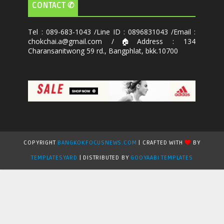
CONTACT ✆
Tel : 089-683-1043 /Line ID : 0896831043 /Email :
chokchai.a@gmail.com /🏠Address : 134
Charansanitwong 59 rd., Bangphlat, bkk.10700
COPYRIGHT
BANGKOKFOCUSNEWS.COM
| CRAFTED WITH
BY
TEMPLATESYARD
| DISTRIBUTED BY
GOOYAABI TEMPLATES