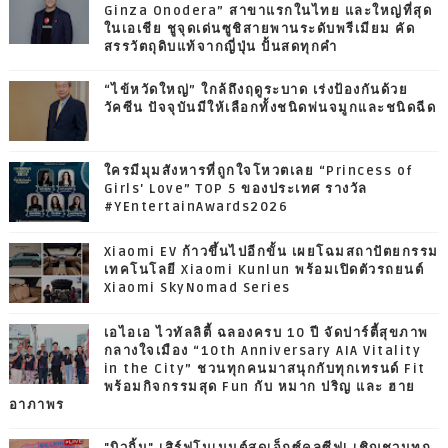
Ginza Onodera” สาขาแรกในไทย และใหญ่ที่สุด
ในเอเชีย ชูจุดเด่นซูชิสายพานระดับพรีเมียม คัด
สรรวัตถุดิบแท้จากญี่ปุ่น ปั้นสดทุกคำ
“ไข้หวัดใหญ่” ใกล้ถึงฤดูระบาด เร่งป้องกันด้วย
วัคซีน ปัจจุบันมีให้เลือกทั้งชนิดพ่นจมูกและชนิดฉีด
ใครมีมุมสังหารที่ถูกใจโหวตเลย “Princess of
Girls' Love” TOP 5 ของประเทศ รางวัล
#YEntertainAwards2026
Xiaomi EV ก้าวขึ้นไปอีกขั้น เผยโฉมสถาปัตยกรรม
เทคโนโลยี Xiaomi Kunlun พร้อมเปิดตัวรถยนต์
Xiaomi SkyNomad Series
เอไอเอ ไวทัลลิตี้ ฉลองครบ 10 ปี จัดปาร์ตี้สุขภาพ
กลางใจเมือง “10th Anniversary AIA Vitality
in the City” ชวนทุกคนมาสนุกกับทุกเทรนด์ Fit
พร้อมกิจกรรมสุด Fun กับ หมาก ปริญ และ ฮาย
อาภาพร