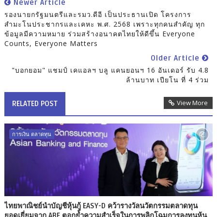
Newer Article
รองนายกรัฐมนตรีและรมว.ดีอี เป็นประธานเปิด โครงการ
สำมะโนประชากรและเคหะ พ.ศ. 2568 เพราะทุกคนสำคัญ ทุก
ข้อมูลมีความหมาย ร่วมสร้างอนาคตไทยให้ดีขึ้น Everyone
Counts, Everyone Matters
Older Article
"บอกยอม" แชมป์ เคแอลฯ บลู แคนยอนฯ 16 อันเดอร์ รับ 4.8
ล้านบาท เปียโน ที่ 4 ร่วม
View More
RELATED POST
การเงิน ตลาดทุน
ไทยพาณิชย์นำบัญชีหุ้นกู้ EASY-D คว้ารางวัลนวัตกรรมตลาดทุน
ยอดเยี่ยมจาก ABF ตอกย้ำความสำเร็จในการพลิกโฉมการลงทุนหุ้น