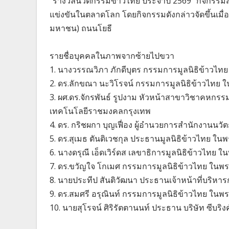
"รางวัลนวัตกรรมข้าวไทย ประจำปี 2569" กิจกรรมสร
แข่งขันในตลาดโลก โดยกิจกรรมดังกล่าวจัดขึ้นเมื่
มหาชน) ถนนโยธี
รายชื่อบุคคลในภาพจากซ้ายไปขวา
1. นางวรรณวิภา ภักดีบุตร กรรมการมูลนิธิข้าวไท
2. ดร.ลักขณา นะวิโรจน์ กรรมการมูลนิธิข้าวไทย 
3. ผศ.ดร.จักรพันธ์ รูปงาม หัวหน้าสาขาวิชาคห
เทคโนโลยีราชมงคลกรุงเทพ
4. ดร. กริชผกา บุญเฟื่อง ผู้อำนวยการสำนักงานนว
5. ดร.สุเมธ ตันติเวชกุล ประธานมูลนิธิข้าวไทย ใน
6. นางดรุณี เอ็ดเวิร์ดส เลขาธิการมูลนิธิข้าวไทย 
7. ดร.ขวัญใจ โกเมศ กรรมการมูลนิธิข้าวไทย ในพ
8. นายประทีป สันติวัฒนา ประธานเจ้าหน้าที่บริหารก
9. ดร.สมศรี อรุณินท์ กรรมการมูลนิธิข้าวไทย ในพ
10. นายสุโรจน์ ศิริรัตตานนท์ ประธาน บริษัท ซีบริงค