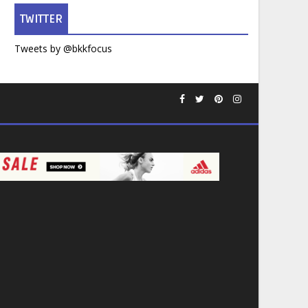
TWITTER
Tweets by @bkkfocus