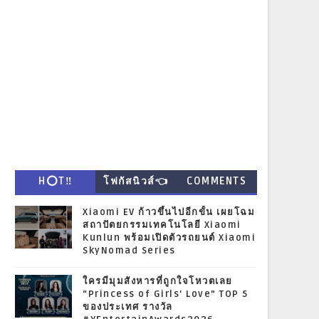
H⭕T‼
โฟกัสนิวส์👈
COMMENTS
Xiaomi EV ก้าวขึ้นไปอีกขั้น เผยโฉม
สถาปัตยกรรมเทคโนโลยี Xiaomi
Kunlun พร้อมเปิดตัวรถยนต์ Xiaomi
SkyNomad Series
ใครมีมุมสังหารที่ถูกใจโหวตเลย
“Princess of Girls' Love” TOP 5
ของประเทศ รางวัล