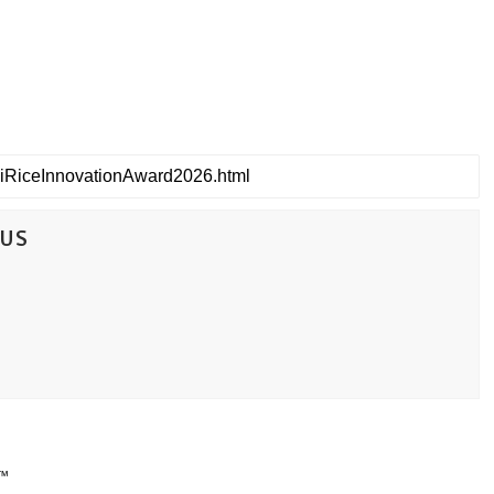
CUS
p™