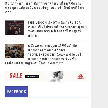
พึ่ง (ภา) ยามยาก สภากาชาดไทย เพื่ออุทิศถวาย
พระกุศลแด่สมเด็จพระเจ้าลูกเธอ เจ้าฟ้าพัชรกิติยา
ภาฯ
THE LEMON SHOT ผนึกกำลัง SCA
PLUS เปิดโปรเจกต์ "STARLAB" มุ่งยก
ระดับศักยภาพครีเอเตอร์ไทยสู่เวที
สากล
พลังแห่งความมุ่งมั่นไร้ขีดจำกัด!
Under Armour คว้าตัว
‘BOYNEXTDOOR’ นั่งแท่น Global
Brand Ambassadors ร่วมขับ
เคลื่อนแคมเปญระดับโลก ‘Commit’
FACEBOOK