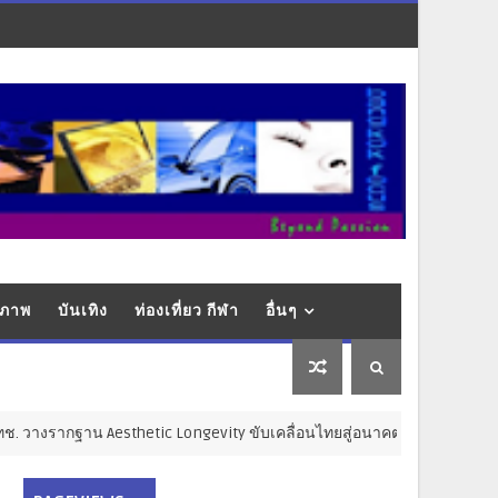
ุขภาพ
บันเทิง
ท่องเที่ยว กีฬา
อื่นๆ
างรากฐาน Aesthetic Longevity ขับเคลื่อนไทยสู่อนาคตเศรษฐกิจสุขภาพ