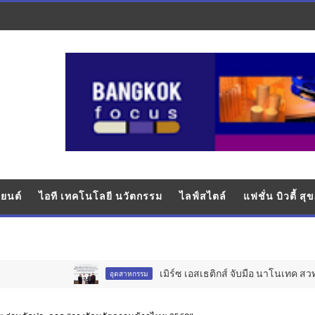
ยนต์
ไอที เทคโนโลยี นวัตกรรม
ไลฟ์สไตล์
แฟชั่น บิวตี้ ส
เมิร์ซ เอสเธติกส์ จับมือ นาโนเทค สวทช. ว
อุตสาหกรรม