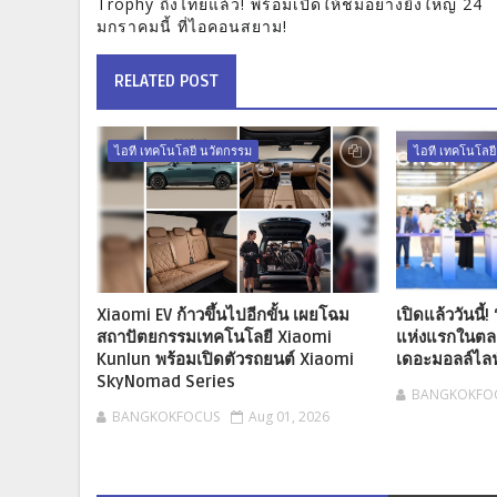
Trophy ถึงไทยแล้ว! พร้อมเปิดให้ชมอย่างยิ่งใหญ่ 24
มกราคมนี้ ที่ไอคอนสยาม!
RELATED POST
ไอที เทคโนโลยี นวัตกรรม
ไอที เทคโนโลย
Xiaomi EV ก้าวขึ้นไปอีกขั้น เผยโฉม
เปิดแล้ววันนี
สถาปัตยกรรมเทคโนโลยี Xiaomi
แห่งแรกในตล
Kunlun พร้อมเปิดตัวรถยนต์ Xiaomi
เดอะมอลล์ไลฟ
SkyNomad Series
BANGKOKFO
BANGKOKFOCUS
Aug 01, 2026