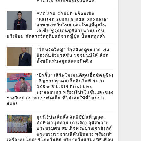
#YEntertainAwards2026
MAGURO GROUP พร้อมเปิด
“Kaiten Sushi Ginza Onodera”
สาขาแรกในไทย และใหญ่ที่สุดใน
เอเชีย ชูจุดเด่นซูชิสายพานระดับ
พรีเมียม คัดสรรวัตถุดิบแท้จากญี่ปุ่น ปั้นสดทุกคำ
“ไข้หวัดใหญ่” ใกล้ถึงฤดูระบาด เร่ง
ป้องกันด้วยวัคซีน ปัจจุบันมีให้เลือก
ทั้งชนิดพ่นจมูกและชนิดฉีด
"บิวกิ้น" เสิร์ฟโมเมนต์สุดเอ็กซ์คลูซีฟ!
เชิญชวนทุกคนเช็กอินไลฟ์ NEVO
Q05 × BILLKIN First Live
Streaming พร้อมโปรโมชั่นและของ
รางวัลมากมายแบบจัดเต็ม ที่ไม่เคยให้ที่ไหนมา
ก่อน!
มูลนิธิป่อเต็กตึ๊ง จัดพิธีบำเพ็ญกุศล
ทักษิณานุปทาน (กงเต๊ก) อุทิศถวาย
พระบรมศพ สมเด็จพระนางเจ้าสิริกิติ์
พระบรมราชชนนีพันปีหลวง พร้อมนำ
เครื่องอุปโภคบริโภคในพิธี บริจาคให้แก่มูลนิธิเพื่อน