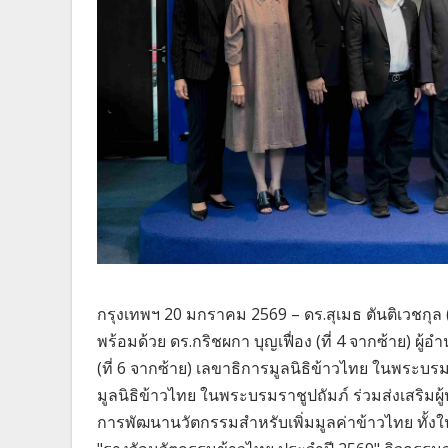
กรุงเทพฯ 20 มกราคม 2569 – ดร.สุเมธ ตันติเวชกุล 
พร้อมด้วย ดร.กริชผกา บุญเฟื่อง (ที่ 4 จากซ้าย) ผ
(ที่ 6 จากซ้าย) เลขาธิการมูลนิธิข้าวไทย ในพระบร
มูลนิธิข้าวไทย ในพระบรมราชูปถัมภ์ ร่วมส่งเสริ
การพัฒนานวัตกรรมสำหรับเพิ่มมูลค่าข้าวไทย ทั