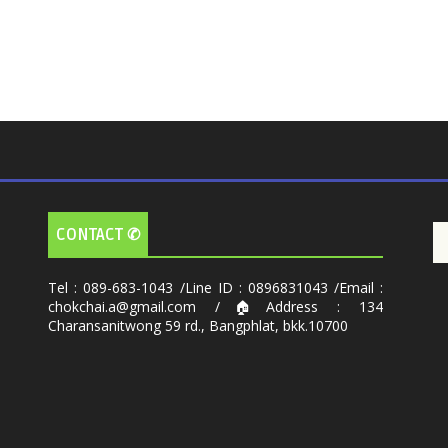
CONTACT ✆
Tel : 089-683-1043 /Line ID : 0896831043 /Email :
chokchai.a@gmail.com /🏠Address : 134
Charansanitwong 59 rd., Bangphlat, bkk.10700