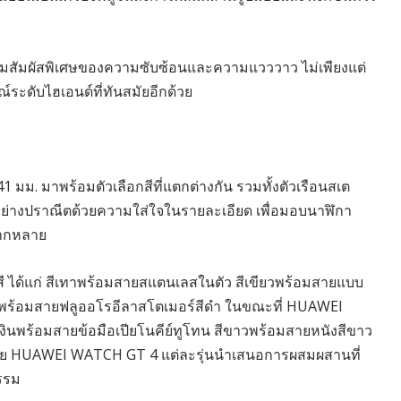
่มสัมผัสพิเศษของความซับซ้อนและความแวววาว ไม่เพียงแต่
ณ์ระดับไฮเอนด์ที่ทันสมัยอีกด้วย
ม. มาพร้อมตัวเลือกสีที่แตกต่างกัน รวมทั้งตัวเรือนสเต
้นอย่างปราณีตด้วยความใส่ใจในรายละเอียด เพื่อมอบนาฬิกา
ลากหลาย
ี ได้แก่ สีเทาพร้อมสายสแตนเลสในตัว สีเขียวพร้อมสายแบบ
ดำพร้อมสายฟลูออโรอีลาสโตเมอร์สีดำ ในขณะที่ HUAWEI
ีเงินพร้อมสายข้อมือเปียโนคีย์ทูโทน สีขาวพร้อมสายหนังสีขาว
โดย HUAWEI WATCH GT 4 แต่ละรุ่นนำเสนอการผสมผสานที่
รรม