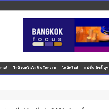
ยนต์
ไอที เทคโนโลยี นวัตกรรม
ไลฟ์สไตล์
แฟชั่น บิวตี้ ส