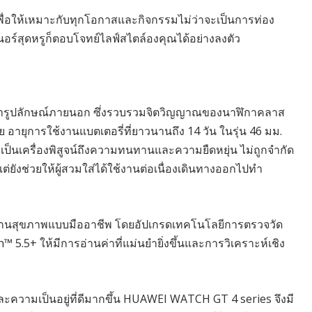
่อให้เหมาะกับทุกโอกาสและกิจกรรมไม่ว่าจะเป็นการท่อง
เนอร์สุดหรูก็ตอบโจทย์ไลฟ์สไตล์องคุณได้อย่างลงตัว
่ารูปลักษณ์ภายนอก ซึ่งรวบรวมจิตวิญญาณของนาฬิกาคลาส
 อายุการใช้งานแบตเตอรี่ที่ยาวนานถึง 14 วัน ในรุ่น 46 มม.
ป็นเครื่องพิสูจน์ถึงความทนทานและความยืดหยุ่น ไม่ถูกจำกัด
่ยังช่วยให้ผู้สวมใส่ได้ใช้งานต่อเนื่องเดินทางออกไปทำ
้านสุขภาพแบบมืออาชีพ โดยอัปเกรดเทคโนโลยีการตรวจวัด
5+ ให้มีการอ่านค่าที่แม่นยำยิ่งขึ้นและการวิเคราะห์เชิง
ะความเป็นอยู่ที่ดีมากขึ้น HUAWEI WATCH GT 4 series จึงมี