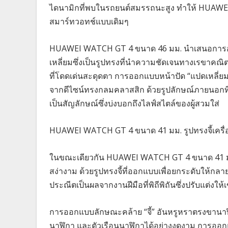
ไดนามิกที่พบในรถยนต์สมรรถนะสูง ทำให้ HUAWEI
สมาร์ทวอทช์แบบเดิมๆ
HUAWEI WATCH GT 4 ขนาด 46 มม. นำเสนอการอ
เหลี่ยมซึ่งเป็นรูปทรงที่นำความชัดเจนทางเรขาคณ
ที่โดดเด่นสะดุดตา การออกแบบหน้าปัด “แปดเหลี่ยม”
จากดีไซน์ทรงกลมคลาสสิก ด้วยรูปลักษณ์ภายนอกที
เป็นสัญลักษณ์ซึ่งบ่งบอกถึงไลฟ์สไตล์ของผู้สวมใส่
HUAWEI WATCH GT 4 ขนาด 41 มม. รูปทรงจี้เครื่
ในขณะเดียวกัน HUAWEI WATCH GT 4 ขนาด 41 มม
สง่างาม ด้วยรูปทรงจี้ที่ออกแบบเพื่อยกระดับให้กลา
ประณีตเป็นผลจากงานฝีมือที่พิถีพิถันซึ่งปรับแต่งให
การออกแบบลักษณะคล้าย “จี้” อันหรูหราตรงขานาฬิกา
นาฬิกา และตัวเรือนนาฬิกาได้อย่างงดงาม การออกแบบ