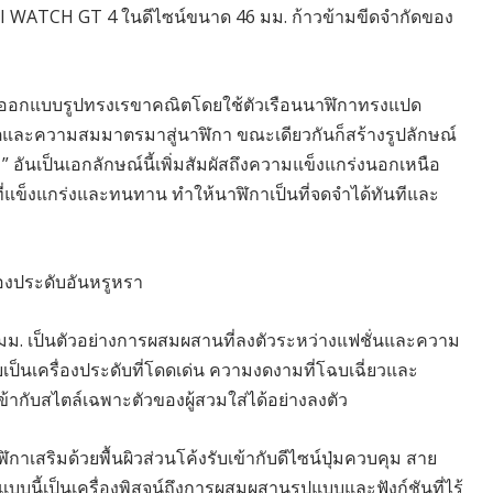
 WATCH GT 4 ในดีไซน์ขนาด 46 มม. ก้าวข้ามขีดจำกัดของ
อกแบบรูปทรงเรขาคณิตโดยใช้ตัวเรือนนาฬิกาทรงแปด
ิตและความสมมาตรมาสู่นาฬิกา ขณะเดียวกันก็สร้างรูปลักษณ์
 อันเป็นเอกลักษณ์นี้เพิ่มสัมผัสถึงความแข็งแกร่งนอกเหนือ
่แข็งแกร่งและทนทาน ทำให้นาฬิกาเป็นที่จดจำได้ทันทีและ
องประดับอันหรูหรา
. เป็นตัวอย่างการผสมผสานที่ลงตัวระหว่างแฟชั่นและความ
ยเป็นเครื่องประดับที่โดดเด่น ความงดงามที่โฉบเฉี่ยวและ
้เข้ากับสไตล์เฉพาะตัวของผู้สวมใส่ได้อย่างลงตัว
เสริมด้วยพื้นผิวส่วนโค้งรับเข้ากับดีไซน์ปุ่มควบคุม สาย
นี้เป็นเครื่องพิสูจน์ถึงการผสมผสานรูปแบบและฟังก์ชันที่ไร้