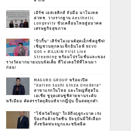
สากล
เมิร์ซ เอสเธติกส์ จับมือ นาโนเทค
สวทช. วางรากฐาน Aesthetic
Longevity ขับเคลื่อนไทยสู่อนาคต
เศรษฐกิจสุขภาพ
"บิวกิ้น" เสิร์ฟโมเมนต์สุดเอ็กซ์คลูซีฟ!
เชิญชวนทุกคนเช็กอินไลฟ์ NEVO
Q05 × BILLKIN First Live
Streaming พร้อมโปรโมชั่นและของ
รางวัลมากมายแบบจัดเต็ม ที่ไม่เคยให้ที่ไหนมา
ก่อน!
MAGURO GROUP พร้อมเปิด
“Kaiten Sushi Ginza Onodera”
สาขาแรกในไทย และใหญ่ที่สุดใน
เอเชีย ชูจุดเด่นซูชิสายพานระดับ
พรีเมียม คัดสรรวัตถุดิบแท้จากญี่ปุ่น ปั้นสดทุกคำ
“ไข้หวัดใหญ่” ใกล้ถึงฤดูระบาด เร่ง
ป้องกันด้วยวัคซีน ปัจจุบันมีให้เลือก
ทั้งชนิดพ่นจมูกและชนิดฉีด