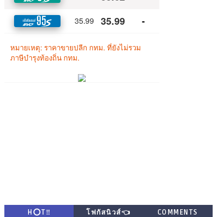
H⭕T‼
โฟกัสนิวส์👈
COMMENTS