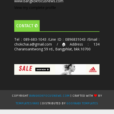
www.bangkokfocusnews.com
View my complete profile
CONTACT ✆
Tel : 089-683-1043 /Line ID : 0896831043 /Email :
chokchai.a@gmail.com /🏠Address : 134
Charansanitwong 59 rd., Bangphlat, bkk.10700
COPYRIGHT
BANGKOKFOCUSNEWS.COM
| CRAFTED WITH
BY
TEMPLATESYARD
| DISTRIBUTED BY
GOOYAABI TEMPLATES