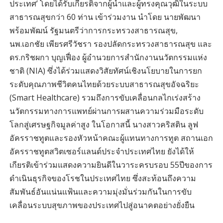
ประเทศ’ โดยได้รับเกียรติจากผู้นำและผู้ทรงคุณวุฒิในระบบ
สาธารณสุขกว่า 60 ท่าน เข้าร่วมงาน นำโดย นายพัฒนา
พร้อมพัฒน์ รัฐมนตรีว่าการกระทรวงสาธารณสุข,
นพ.เอกชัย เพียรศรีวัชรา รองปลัดกระทรวงสาธารณสุข และ
ดร.กริชผกา บุญเฟื่อง ผู้อำนวยการสำนักงานนวัตกรรมแห่ง
ชาติ (NIA) ซึ่งได้ร่วมแสดงวิสัยทัศน์เชิงนโยบายในการยก
ระดับคุณภาพชีวิตคนไทยด้วยระบบสาธารณสุขอัจฉริยะ
(Smart Healthcare) รวมถึงการขับเคลื่อนกลไกเร่งสร้าง
นวัตกรรมทางการแพทย์ผ่านการผสานความร่วมมือระดับ
โลกสู่เศรษฐกิจมูลค่าสูง ในโอกาสนี้ นางสาวคริสติน ลูฟ
อัครราชทูตและรองหัวหน้าคณะผู้แทนทางการทูต สถานเอก
อัครราชทูตสวิตเซอร์แลนด์ประจำประเทศไทย ยังได้ให้
เกียรติเข้าร่วมแสดงความยินดีในวาระครบรอบ 55ปีของการ
ดำเนินธุรกิจของโรชในประเทศไทย ซึ่งสะท้อนถึงความ
สัมพันธ์อันแน่นแฟ้นและความมุ่งมั่นร่วมกันในการขับ
เคลื่อนระบบสุขภาพของประเทศไปสู่อนาคตอย่างยั่งยืน