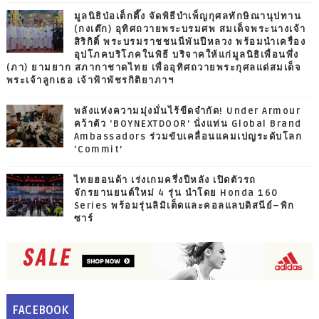
มูลนิธิป่อเต็กตึ๊ง จัดพิธีบำเพ็ญกุศลทักษิณานุปทาน
(กงเต๊ก) อุทิศถวายพระบรมศพ สมเด็จพระนางเจ้า
สิริกิติ์ พระบรมราชชนนีพันปีหลวง พร้อมนำเครื่อง
อุปโภคบริโภคในพิธี บริจาคให้แก่มูลนิธิเพื่อนพึ่ง
(ภา) ยามยาก สภากาชาดไทย เพื่ออุทิศถวายพระกุศลแด่สมเด็จ
พระเจ้าลูกเธอ เจ้าฟ้าพัชรกิติยาภาฯ
พลังแห่งความมุ่งมั่นไร้ขีดจำกัด! Under Armour
คว้าตัว ‘BOYNEXTDOOR’ นั่งแท่น Global Brand
Ambassadors ร่วมขับเคลื่อนแคมเปญระดับโลก
‘Commit’
ไทยฮอนด้า เร่งเกมครึ่งปีหลัง เปิดตัวรถ
จักรยานยนต์ใหม่ 4 รุ่น นำโดย Honda 160
Series พร้อมรุ่นลิมิเต็ดและคอลแลบดิสนีย์–พิก
ซาร์
FACEBOOK