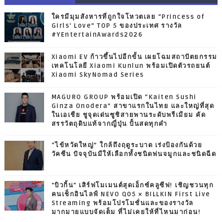
ใครมีมุมสังหารที่ถูกใจโหวตเลย “Princess of
Girls' Love” TOP 5 ของประเทศ รางวัล
#YEntertainAwards2026
Xiaomi EV ก้าวขึ้นไปอีกขั้น เผยโฉมสถาปัตยกรรม
เทคโนโลยี Xiaomi Kunlun พร้อมเปิดตัวรถยนต์
Xiaomi SkyNomad Series
MAGURO GROUP พร้อมเปิด “Kaiten Sushi
Ginza Onodera” สาขาแรกในไทย และใหญ่ที่สุด
ในเอเชีย ชูจุดเด่นซูชิสายพานระดับพรีเมียม คัด
สรรวัตถุดิบแท้จากญี่ปุ่น ปั้นสดทุกคำ
“ไข้หวัดใหญ่” ใกล้ถึงฤดูระบาด เร่งป้องกันด้วย
วัคซีน ปัจจุบันมีให้เลือกทั้งชนิดพ่นจมูกและชนิดฉีด
"บิวกิ้น" เสิร์ฟโมเมนต์สุดเอ็กซ์คลูซีฟ! เชิญชวนทุก
คนเช็กอินไลฟ์ NEVO Q05 × BILLKIN First Live
Streaming พร้อมโปรโมชั่นและของรางวัล
มากมายแบบจัดเต็ม ที่ไม่เคยให้ที่ไหนมาก่อน!