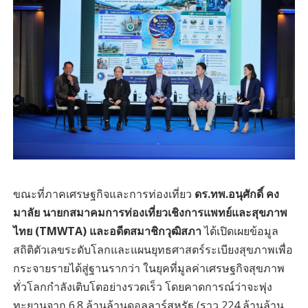
ขณะที่ภาคเศรษฐกิจและการท่องเที่ยว
ดร.ทพ.อนุศักดิ์ คง
มาลัย นายกสมาคมการท่องเที่ยวเชิงการแพทย์และสุขภาพ
ไทย (TMWTA) และอดีตสมาชิกวุฒิสภา
ได้เปิดเผยข้อมูล
สถิติตัวเลขระดับโลกและแผนยุทธศาสตร์ระเบียงสุขภาพเพื่อ
กระจายรายได้สู่ฐานรากว่า ในยุคที่มูลค่าเศรษฐกิจสุขภาพ
ทั่วโลกกำลังเติบโตอย่างรวดเร็ว โดยคาดการณ์ว่าจะพุ่ง
ทะยานจาก 6.8 ล้านล้านดอลลาร์สหรัฐ (ราว 224 ล้านล้าน