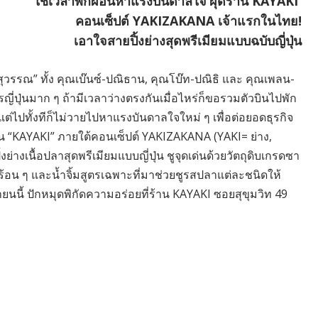
ใช้เวลาพักผ่อนหาแรงบันดาลใจ
ผุดร้าน KAYAKI
คอนเซ็ปต์ YAKIZAKANA เจ้าแรกในไทย!
เอาใจสายปิ้งย่างสุดพรีเมียมแบบฉบับญี่ปุ่น
สุวรรณ” ทั้ง คุณเบ๊นซ์-ปณิธาน, คุณโบ๊ท-ปณิธิ และ คุณเพลน-
ปุ่นมาก ๆ ถ้ามีเวลาว่างตรงกันเมื่อไหร่ก็ขอรวมตัวบินไปพัก
 แต่ไปทั้งทีก็ไม่วายไปหาแรงบันดาลใจใหม่ ๆ เพื่อต่อยอดธุรกิจ
้าน “KAYAKI” ภายใต้คอนเซ็ปต์ YAKIZAKANA (YAKI= ย่าง,
งเนื้อปลาสุดพรีเมียมแบบญี่ปุ่น ชูจุดเด่นด้วยวัตถุดิบเกรดซา
ซูชิร้อน ๆ และน้ำจิ้มสูตรเฉพาะที่มาช่วยชูรสปลาแต่ละชนิดให้
นายนนี้ ปักหมุดพิกัดความอร่อยที่ร้าน KAYAKI ซอยสุขุมวิท 49