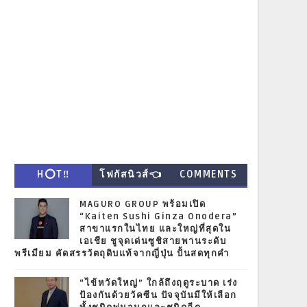
H⭕T‼
โฟกัสนิวส์👈
COMMENTS
MAGURO GROUP พร้อมเปิด
“Kaiten Sushi Ginza Onodera”
สาขาแรกในไทย และใหญ่ที่สุดใน
เอเชีย ชูจุดเด่นซูชิสายพานระดับ
พรีเมียม คัดสรรวัตถุดิบแท้จากญี่ปุ่น ปั้นสดทุกคำ
“ไข้หวัดใหญ่” ใกล้ถึงฤดูระบาด เร่ง
ป้องกันด้วยวัคซีน ปัจจุบันมีให้เลือก