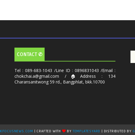
CONTACT ✆
Tel : 089-683-1043 /Line ID : 0896831043 /Email :
chokchai.a@gmail.com /🏠Address : 134
Charansanitwong 59 rd., Bangphlat, bkk.10700
KFOCUSNEWS.COM
| CRAFTED WITH
BY
TEMPLATESYARD
| DISTRIBUTED BY
G