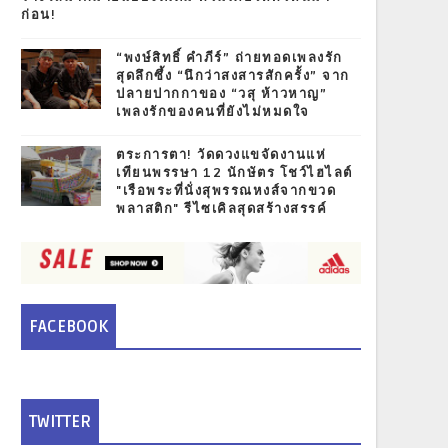
ก่อน!
“พงษ์สิทธิ์ คำภีร์” ถ่ายทอดเพลงรัก
สุดลึกซึ้ง “นึกว่าสงสารสักครั้ง” จาก
ปลายปากกาของ “วสุ ห้าวหาญ”
เพลงรักของคนที่ยังไม่หมดใจ
ตระการตา! วัดดวงแขจัดงานแห่
เทียนพรรษา 12 นักษัตร โชว์ไฮไลต์
"เรือพระที่นั่งสุพรรณหงส์จากขวด
พลาสติก" รีไซเคิลสุดสร้างสรรค์
FACEBOOK
TWITTER