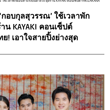
วรรณ’ ใช้เวลาพักผ่อนหาแรงบันดาลใจ ผุดร้าน KAYAKI คอนเซ็ปต์ YAKIZAKANA
อง ‘กอบกุลสุวรรณ’ ใช้เวลาพัก
้าน KAYAKI คอนเซ็ปต์
! เอาใจสายปิ้งย่างสุด