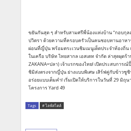
ขยันกันสุด ๆ สำหรับสามศรีพี่น้องแห่งบ้าน “กอบกุล
ปวิตรา ด้วยความที่ครอบครัวเป็นคนชอบทานอาหารญี่
ผ่อนที่ญี่ปุ่น พร้อมตระเวนชิมเมนูเด็ดประจำท้องถิ่น
ในเครือ บริษัท ไทยสากล เอสเตท จำกัด ล่าสุดผุดร
ZAKANA=ปลา) เจ้าแรกของไทย! เปิดประสบการณ์ปิ้งย่า
ชิมิส่งตรงจากญี่ปุ่น ย่างแบบพิเศษ เสิร์ฟคู่กับข้าว
อร่อยแบบเต็มคำ! เริ่มเปิดให้บริการในวันที่ 29 มิถุ
โครงการ Yard 49
Tags
# ไลฟ์สไตล์