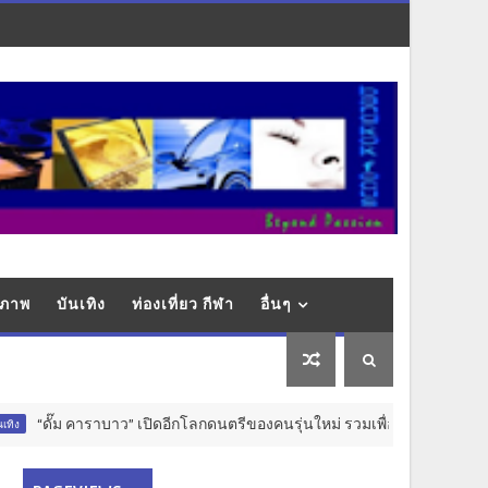
ุขภาพ
บันเทิง
ท่องเที่ยว กีฬา
อื่นๆ
ั๊ม คาราบาว” เปิดอีกโลกดนตรีของคนรุ่นใหม่ รวมเพื่อนวัยมัธยมตั้งวง SweetCa