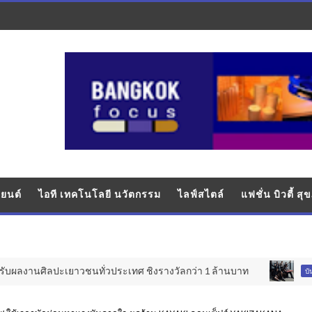
ยนต์
ไอที เทคโนโลยี นวัตกรรม
ไลฟ์สไตล์
แฟชั่น บิวตี้ ส
งานศิลปะเยาวชนทั่วประเทศ ชิงรางวัลกว่า 1 ล้านบาท
“ด
บันเทิง