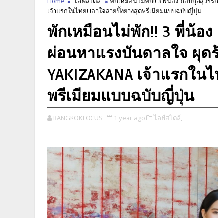
Home
ไลฟ์สไตล์
พักเหมือนไม่พัก!! 3 พี่น้อง ‘กอบกุลสุ
เจ้าแรกในไทย! เอาใจสายปิ้งย่างสุดพรีเมียมแบบฉบับญี่ปุ่น
พักเหมือนไม่พัก!! 3 พี่น้
ผ่อนหาแรงบันดาลใจ ผุดร
YAKIZAKANA เจ้าแรกในไทย
พรีเมียมแบบฉบับญี่ปุ่น
BANGKOKFOCUS
1 year ago
ไลฟ์สไตล์,