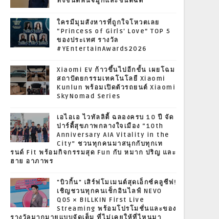
ทั้งชนิดพ่นจมูกและชนิดฉีด
ใครมีมุมสังหารที่ถูกใจโหวตเลย
“Princess of Girls' Love” TOP 5
ของประเทศ รางวัล
#YEntertainAwards2026
Xiaomi EV ก้าวขึ้นไปอีกขั้น เผยโฉม
สถาปัตยกรรมเทคโนโลยี Xiaomi
Kunlun พร้อมเปิดตัวรถยนต์ Xiaomi
SkyNomad Series
เอไอเอ ไวทัลลิตี้ ฉลองครบ 10 ปี จัด
ปาร์ตี้สุขภาพกลางใจเมือง “10th
Anniversary AIA Vitality in the
City” ชวนทุกคนมาสนุกกับทุกเท
รนด์ Fit พร้อมกิจกรรมสุด Fun กับ หมาก ปริญ และ
ฮาย อาภาพร
"บิวกิ้น" เสิร์ฟโมเมนต์สุดเอ็กซ์คลูซีฟ!
เชิญชวนทุกคนเช็กอินไลฟ์ NEVO
Q05 × BILLKIN First Live
Streaming พร้อมโปรโมชั่นและของ
รางวัลมากมายแบบจัดเต็ม ที่ไม่เคยให้ที่ไหนมา