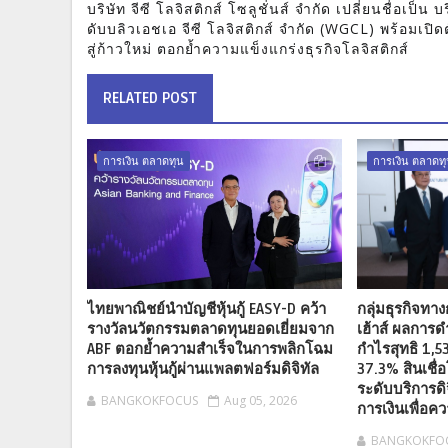
บริษัท จีซี โลจิสติกส์ โซลูชั่นส์ จำกัด เปลี่ยนชื่อเป็น บ
ดับบลิวเอชเอ จีซี โลจิสติกส์ จำกัด (WGCL) พร้อมเปิด
สู่ก้าวใหม่ ตอกย้ำความแข็งแกร่งธุรกิจโลจิสติกส์
RELATED POST
การเงิน ตลาดทุน
การเงิน ตลาดท
ไทยพาณิชย์นำบัญชีหุ้นกู้ EASY-D คว้า
กลุ่มธุรกิจทา
รางวัลนวัตกรรมตลาดทุนยอดเยี่ยมจาก
เฮ้าส์ ผลการด
ABF ตอกย้ำความสำเร็จในการพลิกโฉม
กำไรสุทธิ 1,5
การลงทุนหุ้นกู้ผ่านแพลตฟอร์มดิจิทัล
37.3% สินเชื่
ระดับบริการดิจ
BANGKOKFOCUS
Aug 05, 2026
การเงินเพื่อคว
BANGKOKFO