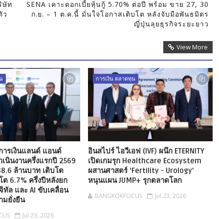
ริษัท
SENA เคาะดอกเบี้ยหุ้นกู้ 5.70% ต่อปี พร้อม ขาย 27, 30
ตัว
ก.ย. – 1 ต.ค.นี้ มั่นใจโอกาสเติบโต หลังจับมือพันธมิตร
ญี่ปุ่นลุยธุรกิจระยะยาว
View More
ุน
การเงิน ตลาดทุน
งการเงินแลนด์ แอนด์
อินสไปร์ ไอวีเอฟ (IVF) ผนึก ETERNITY
ำเนินงานครึ่งแรกปี 2569
เปิดเกมรุก Healthcare Ecosystem
38.6 ล้านบาท เติบโต
ผสานศาสตร์ ‘Fertility - Urology’
อโต 6.7% ครึ่งปีหลังยก
หนุนแผน JUMP+ รุกตลาดโลก
ิทัล และ AI ขับเคลื่อน
BANGKOKFOCUS
Jul 23, 2026
ามยั่งยืน
CUS
Jul 23, 2026