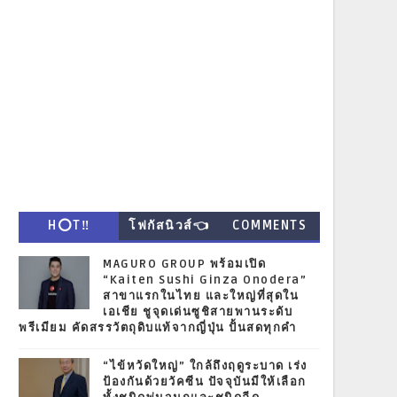
H⭕T‼
โฟกัสนิวส์👈
COMMENTS
MAGURO GROUP พร้อมเปิด
“Kaiten Sushi Ginza Onodera”
สาขาแรกในไทย และใหญ่ที่สุดใน
เอเชีย ชูจุดเด่นซูชิสายพานระดับ
พรีเมียม คัดสรรวัตถุดิบแท้จากญี่ปุ่น ปั้นสดทุกคำ
“ไข้หวัดใหญ่” ใกล้ถึงฤดูระบาด เร่ง
ป้องกันด้วยวัคซีน ปัจจุบันมีให้เลือก