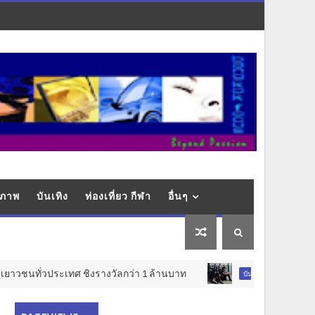
ุขภาพ
บันเทิง
ท่องเที่ยว กีฬา
อื่นๆ
ทั่วประเทศ ชิงรางวัลกว่า 1 ล้านบาท
“ดั๊ม คาราบาว” เป
บันเทิง