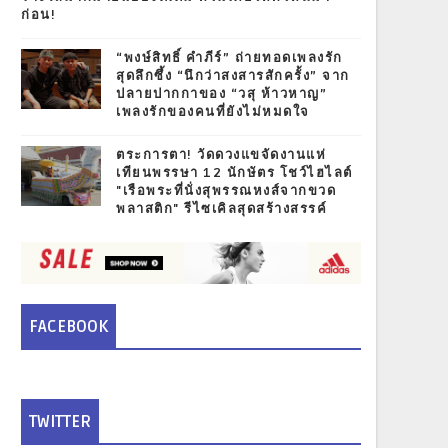
ก่อน!
“พงษ์สิทธิ์ คำภีร์” ถ่ายทอดเพลงรัก
สุดลึกซึ้ง “นึกว่าสงสารสักครั้ง” จาก
ปลายปากกาของ “วสุ ห้าวหาญ”
เพลงรักของคนที่ยังไม่หมดใจ
ตระการตา! วัดดวงแขจัดงานแห่
เทียนพรรษา 12 นักษัตร โชว์ไฮไลต์
"เรือพระที่นั่งสุพรรณหงส์จากขวด
พลาสติก" รีไซเคิลสุดสร้างสรรค์
FACEBOOK
TWITTER