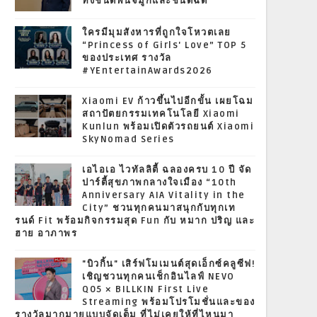
ทั้งชนิดพ่นจมูกและชนิดฉีด
ใครมีมุมสังหารที่ถูกใจโหวตเลย
“Princess of Girls' Love” TOP 5
ของประเทศ รางวัล
#YEntertainAwards2026
Xiaomi EV ก้าวขึ้นไปอีกขั้น เผยโฉม
สถาปัตยกรรมเทคโนโลยี Xiaomi
Kunlun พร้อมเปิดตัวรถยนต์ Xiaomi
SkyNomad Series
เอไอเอ ไวทัลลิตี้ ฉลองครบ 10 ปี จัด
ปาร์ตี้สุขภาพกลางใจเมือง “10th
Anniversary AIA Vitality in the
City” ชวนทุกคนมาสนุกกับทุกเท
รนด์ Fit พร้อมกิจกรรมสุด Fun กับ หมาก ปริญ และ
ฮาย อาภาพร
"บิวกิ้น" เสิร์ฟโมเมนต์สุดเอ็กซ์คลูซีฟ!
เชิญชวนทุกคนเช็กอินไลฟ์ NEVO
Q05 × BILLKIN First Live
Streaming พร้อมโปรโมชั่นและของ
รางวัลมากมายแบบจัดเต็ม ที่ไม่เคยให้ที่ไหนมา