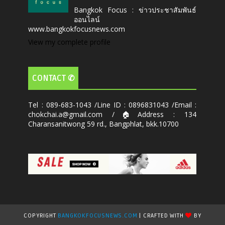
Bangkok Focus : ข่าวประชาสัมพันธ์
ออนไลน์
www.bangkokfocusnews.com
View my complete profile
CONTACT ✆
Tel : 089-683-1043 /Line ID : 0896831043 /Email :
chokchai.a@gmail.com /🏠Address : 134
Charansanitwong 59 rd., Bangphlat, bkk.10700
COPYRIGHT
BANGKOKFOCUSNEWS.COM
| CRAFTED WITH
BY