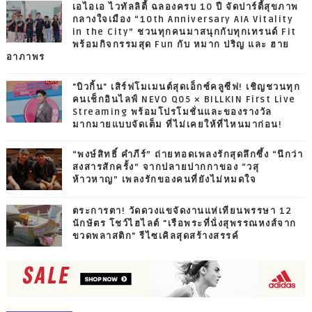
เอไอเอ ไวทัลลิตี้ ฉลองครบ 10 ปี จัดปาร์ตี้สุขภาพ
กลางใจเมือง “10th Anniversary AIA Vitality
in the City” ชวนทุกคนมาสนุกกับทุกเทรนด์ Fit
พร้อมกิจกรรมสุด Fun กับ หมาก ปริญ และ ฮาย
อาภาพร
"บิวกิ้น" เสิร์ฟโมเมนต์สุดเอ็กซ์คลูซีฟ! เชิญชวนทุก
คนเช็กอินไลฟ์ NEVO Q05 × BILLKIN First Live
Streaming พร้อมโปรโมชั่นและของรางวัล
มากมายแบบจัดเต็ม ที่ไม่เคยให้ที่ไหนมาก่อน!
“พงษ์สิทธิ์ คำภีร์” ถ่ายทอดเพลงรักสุดลึกซึ้ง “นึกว่า
สงสารสักครั้ง” จากปลายปากกาของ “วสุ
ห้าวหาญ” เพลงรักของคนที่ยังไม่หมดใจ
ตระการตา! วัดดวงแขจัดงานแห่เทียนพรรษา 12
นักษัตร โชว์ไฮไลต์ "เรือพระที่นั่งสุพรรณหงส์จาก
ขวดพลาสติก" รีไซเคิลสุดสร้างสรรค์