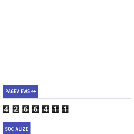
PAGEVIEWS 👀
4
2
6
6
4
1
1
SOCIALIZE