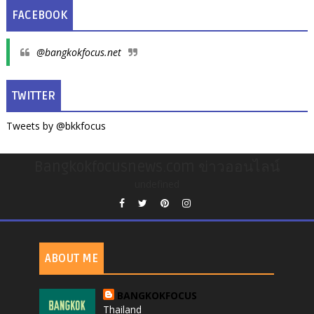
FACEBOOK
@bangkokfocus.net
TWITTER
Tweets by @bkkfocus
Bangkokfocusnews.com ข่าวออนไลน์
undefined
ABOUT ME
BANGKOKFOCUS
Thailand