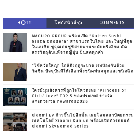
H⭕T‼
โฟกัสนิวส์👈
COMMENTS
MAGURO GROUP พร้อมเปิด “Kaiten Sushi
Ginza Onodera” สาขาแรกในไทย และใหญ่ที่สุด
ในเอเชีย ชูจุดเด่นซูชิสายพานระดับพรีเมียม คัด
สรรวัตถุดิบแท้จากญี่ปุ่น ปั้นสดทุกคำ
“ไข้หวัดใหญ่” ใกล้ถึงฤดูระบาด เร่งป้องกันด้วย
วัคซีน ปัจจุบันมีให้เลือกทั้งชนิดพ่นจมูกและชนิดฉีด
ใครมีมุมสังหารที่ถูกใจโหวตเลย “Princess of
Girls' Love” TOP 5 ของประเทศ รางวัล
#YEntertainAwards2026
Xiaomi EV ก้าวขึ้นไปอีกขั้น เผยโฉมสถาปัตยกรรม
เทคโนโลยี Xiaomi Kunlun พร้อมเปิดตัวรถยนต์
Xiaomi SkyNomad Series