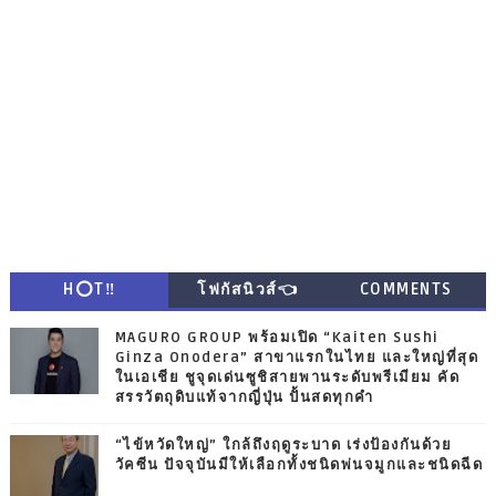
H⭕T‼
โฟกัสนิวส์👈
COMMENTS
MAGURO GROUP พร้อมเปิด “Kaiten Sushi
Ginza Onodera” สาขาแรกในไทย และใหญ่ที่สุด
ในเอเชีย ชูจุดเด่นซูชิสายพานระดับพรีเมียม คัด
สรรวัตถุดิบแท้จากญี่ปุ่น ปั้นสดทุกคำ
“ไข้หวัดใหญ่” ใกล้ถึงฤดูระบาด เร่งป้องกันด้วย
วัคซีน ปัจจุบันมีให้เลือกทั้งชนิดพ่นจมูกและชนิดฉีด