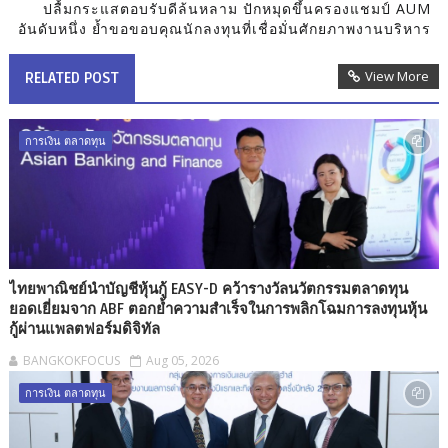
ปลื้มกระแสตอบรับดีล้นหลาม ปักหมุดขึ้นครองแชมป์ AUM
อันดับหนึ่ง ย้ำขอขอบคุณนักลงทุนที่เชื่อมั่นศักยภาพงานบริหาร
View More
RELATED POST
การเงิน ตลาดทุน
ไทยพาณิชย์นำบัญชีหุ้นกู้ EASY-D คว้ารางวัลนวัตกรรมตลาดทุน
ยอดเยี่ยมจาก ABF ตอกย้ำความสำเร็จในการพลิกโฉมการลงทุนหุ้น
กู้ผ่านแพลตฟอร์มดิจิทัล
BANGKOKFOCUS
Aug 05, 2026
การเงิน ตลาดทุน