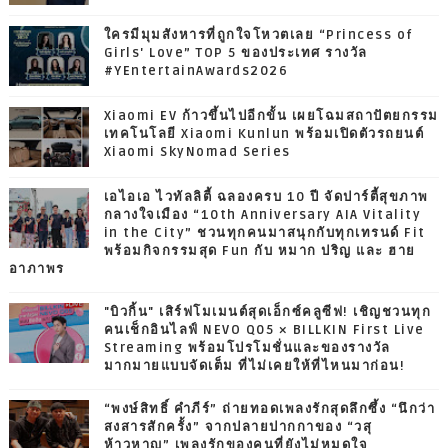
ใครมีมุมสังหารที่ถูกใจโหวตเลย “Princess of
Girls' Love” TOP 5 ของประเทศ รางวัล
#YEntertainAwards2026
Xiaomi EV ก้าวขึ้นไปอีกขั้น เผยโฉมสถาปัตยกรรม
เทคโนโลยี Xiaomi Kunlun พร้อมเปิดตัวรถยนต์
Xiaomi SkyNomad Series
เอไอเอ ไวทัลลิตี้ ฉลองครบ 10 ปี จัดปาร์ตี้สุขภาพ
กลางใจเมือง “10th Anniversary AIA Vitality
in the City” ชวนทุกคนมาสนุกกับทุกเทรนด์ Fit
พร้อมกิจกรรมสุด Fun กับ หมาก ปริญ และ ฮาย
อาภาพร
"บิวกิ้น" เสิร์ฟโมเมนต์สุดเอ็กซ์คลูซีฟ! เชิญชวนทุก
คนเช็กอินไลฟ์ NEVO Q05 × BILLKIN First Live
Streaming พร้อมโปรโมชั่นและของรางวัล
มากมายแบบจัดเต็ม ที่ไม่เคยให้ที่ไหนมาก่อน!
“พงษ์สิทธิ์ คำภีร์” ถ่ายทอดเพลงรักสุดลึกซึ้ง “นึกว่า
สงสารสักครั้ง” จากปลายปากกาของ “วสุ
ห้าวหาญ” เพลงรักของคนที่ยังไม่หมดใจ