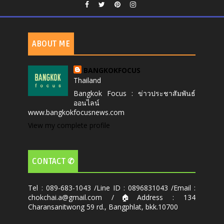
ABOUT ME
BANGKOKFOCUS
Thailand
Bangkok Focus : ข่าวประชาสัมพันธ์
ออนไลน์
www.bangkokfocusnews.com
View my complete profile
CONTACT ✆
Tel : 089-683-1043 /Line ID : 0896831043 /Email :
chokchai.a@gmail.com /🏠Address : 134
Charansanitwong 59 rd., Bangphlat, bkk.10700