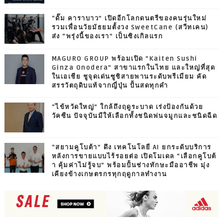
“ดั๊ม คาราบาว” เปิดอีกโลกดนตรีของคนรุ่นใหม่
รวมเพื่อนวัยมัธยมตั้งวง SweetCane (สวีทเคน)
ส่ง “พรุ่งนี้ของเรา” เป็นซิงเกิลแรก
MAGURO GROUP พร้อมเปิด “Kaiten Sushi
Ginza Onodera” สาขาแรกในไทย และใหญ่ที่สุด
ในเอเชีย ชูจุดเด่นซูชิสายพานระดับพรีเมียม คัด
สรรวัตถุดิบแท้จากญี่ปุ่น ปั้นสดทุกคำ
“ไข้หวัดใหญ่” ใกล้ถึงฤดูระบาด เร่งป้องกันด้วย
วัคซีน ปัจจุบันมีให้เลือกทั้งชนิดพ่นจมูกและชนิดฉีด
“สยามคูโบต้า” ดึง เทคโนโลยี AI ยกระดับบริการ
หลังการขายแบบไร้รอยต่อ เปิดโมเดล “เลือกคูโบต้
า คุ้มค่าไม่รู้จบ” พร้อมปั้นช่างทักษะมืออาชีพ มุ่ง
เคียงข้างเกษตรกรทุกฤดูกาลทำงาน