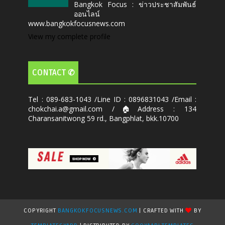
Bangkok Focus : ข่าวประชาสัมพันธ์
ออนไลน์
www.bangkokfocusnews.com
View my complete profile
CONTACT ✆
Tel : 089-683-1043 /Line ID : 0896831043 /Email :
chokchai.a@gmail.com /🏠Address : 134
Charansanitwong 59 rd., Bangphlat, bkk.10700
COPYRIGHT
BANGKOKFOCUSNEWS.COM
| CRAFTED WITH
BY