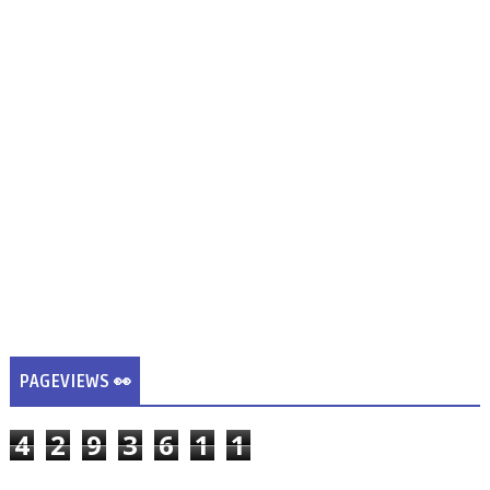
PAGEVIEWS 👀
4
2
9
3
6
1
1