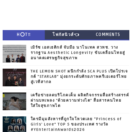
H⭕T‼
โฟกัสนิวส์👈
COMMENTS
เมิร์ซ เอสเธติกส์ จับมือ นาโนเทค สวทช. วาง
รากฐาน Aesthetic Longevity ขับเคลื่อนไทยสู่
อนาคตเศรษฐกิจสุขภาพ
THE LEMON SHOT ผนึกกำลัง SCA PLUS เปิดโปรเจ
กต์ "STARLAB" มุ่งยกระดับศักยภาพครีเอเตอร์ไทย
สู่เวทีสากล
เครือข่ายลดบริโภคเค็ม ผลิตกิจกรรมสื่อสร้างสรรค์
ผ่านบทเพลง "ด้วยความห่วงไต" สื่อสารคนไทย
ใส่ใจสุขภาพไต
ใครมีมุมสังหารที่ถูกใจโหวตเลย “Princess of
Girls' Love” TOP 5 ของประเทศ รางวัล
#YEntertainAwards2026