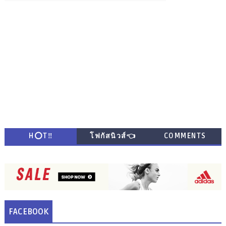
H⭕T‼
โฟกัสนิวส์👈
COMMENTS
FACEBOOK