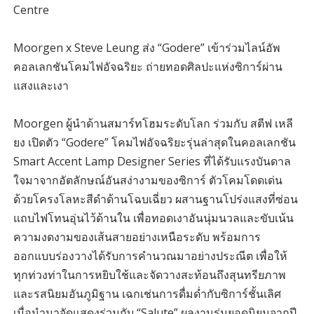
Centre
Moorgen x Steve Leung ส่ง “Godere” เข้าร่วมไลน์อัพ
คอลเลกชันโคมไฟอัจฉริยะ ถ่ายทอดศิลปะแห่งซิการ์ผ่าน
แสงและเงา
Moorgen ผู้นำด้านสมาร์ทโฮมระดับโลก ร่วมกับ สตีฟ เหลี
ยง เปิดตัว “Godere” โคมไฟอัจฉริยะรุ่นล่าสุดในคอลเลกชัน
Smart Accent Lamp Designer Series ที่ได้รับแรงบันดาล
ใจมาจากอัตลักษณ์อันสง่างามของซิการ์ ตัวโคมโดดเด่น
ด้วยโครงโลหะสีดำด้านโฉบเฉี่ยว ผสานฐานโปร่งแสงที่ซ่อน
แถบไฟโทนอุ่นไว้ด้านใน เพื่อทอดเงาอันนุ่มนวลและขับเน้น
ความงดงามของเส้นสายอย่างเหนือระดับ พร้อมการ
ออกแบบร่องวางได้รับการคำนวณมาอย่างประณีต เพื่อให้
ทุกท่วงท่าในการหยิบใช้และจัดวางสะท้อนถึงสุนทรียภาพ
และรสนิยมอันภูมิฐาน เฉกเช่นการดื่มด่ำกับซิการ์ชั้นเลิศ
เมื่อนำมาจัดแสดงร่วมกับ “Salute” ผลงานรุ่นยอดนิยมจากปี