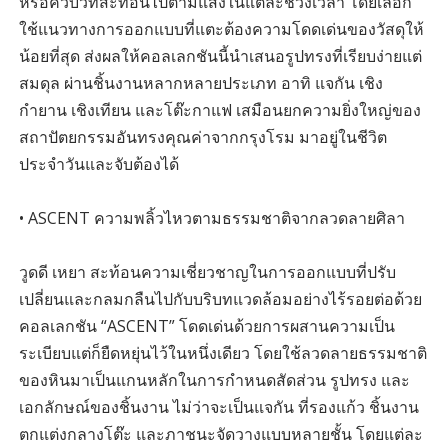
หรือคิ้วบัวที่สะท้อนไปตามแสงในแต่ละช่วงเวลา โดยเลือก
ใช้แนวทางการออกแบบที่แตะต้องความโดดเด่นของวัสดุให้
น้อยที่สุด ส่งผลให้คอลเลกชันนี้นำเสนอรูปทรงที่เรียบง่ายแต่
สมดุล ผ่านชิ้นงานหลากหลายประเภท อาทิ แจกัน เชิง
กำยาน เชิงเทียน และโต๊ะกาแฟ เสมือนยกความยิ่งใหญ่ของ
สถาปัตยกรรมอันทรงคุณค่าจากกรุงโรม มาอยู่ในชีวิต
ประจำวันและจับต้องได้
• ASCENT ความพลิ้วไหวตามธรรมชาติจากลวดลายศิลา
วูดดี เหยา สะท้อนความเชี่ยวชาญในการออกแบบที่ปรับ
เปลี่ยนและกลมกลืนไปกับบริบทแวดล้อมอย่างไร้รอยต่อด้วย
คอลเลกชัน “ASCENT” โดดเด่นด้วยการผสานความเป็น
ระเบียบแต่ก็ยืดหยุ่นไว้ในหนึ่งเดียว โดยใช้ลวดลายธรรมชาติ
ของหินมาเป็นแกนหลักในการกำหนดสัดส่วน รูปทรง และ
เอกลักษณ์ของชิ้นงาน ไม่ว่าจะเป็นแจกัน ที่รองแก้ว ชิ้นงาน
ตกแต่งกลางโต๊ะ และภาชนะจัดวางแบบหลายชั้น โดยแต่ละ