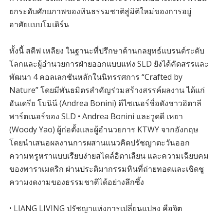
ยกระดับศักยภาพของหินธรรมชาติสู่มิติใหม่ของการอยู่
อาศัยแบบโมเดิร์น
ทั้งนี้ สตีฟ เหลียง ในฐานะที่ปรึกษาด้านกลยุทธ์แบรนด์ระดับ
โลกและผู้อำนวยการฝ่ายออกแบบแห่ง SLD ยังได้คัดสรรและ
พัฒนา 4 คอลเลกชันหลักในนิทรรศการ “Crafted by
Nature” โดยมีพันธมิตรสำคัญร่วมสร้างสรรค์ผลงาน ได้แก่
อันเดรีย โบนินี (Andrea Bonini) ดีไซเนอร์ชื่อดังชาวอิตาลี
พาร์ตเนอร์ของ SLD • Andrea Bonini และวูดดี เหยา
(Woody Yao) ผู้ก่อตั้งและผู้อำนวยการ KTWY จากอังกฤษ
โดยนำเสนอผลงานการผสานแนวคิดปรัชญาตะวันออก
ความหรูหราแบบเรียบง่ายสไตล์อิตาเลียน และความเฉียบคม
ของพาราเมตริก ผ่านประติมากรรมหินที่ถ่ายทอดและเชิดชู
ความงดงามของธรรมชาติได้อย่างลึกซึ้ง
• LIANG LIVING ปรัชญาแห่งการเปลี่ยนแปลง คือจิต