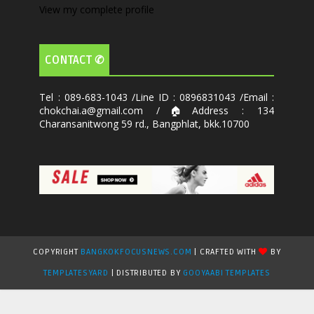
View my complete profile
CONTACT ✆
Tel : 089-683-1043 /Line ID : 0896831043 /Email :
chokchai.a@gmail.com /🏠Address : 134
Charansanitwong 59 rd., Bangphlat, bkk.10700
COPYRIGHT
BANGKOKFOCUSNEWS.COM
| CRAFTED WITH
BY
TEMPLATESYARD
| DISTRIBUTED BY
GOOYAABI TEMPLATES