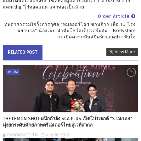
แมคโดนัลด์ แจกจริง โชคทองมูลค่ารวมกว่า 1 ล้านบาท จาก
แคมเปญ ‘ไก่ทอดแมค แจกทองเป็นล้าน’
Older Article
ทัพดารารวมใจวิ่งการกุศล “หมอออร์โธฯ ชวนก้าว เพื่อ 13 โรง
พยาบาล” น้องเนย นำทีมโชว์สเต็ปวอร์มอัพ - Bodyslam
ระเบิดความมันส์ปิดท้ายสุดประทับใจ
View More
RELATED POST
บันเทิง
THE LEMON SHOT ผนึกกำลัง SCA PLUS เปิดโปรเจกต์ "STARLAB"
มุ่งยกระดับศักยภาพครีเอเตอร์ไทยสู่เวทีสากล
BANGKOKFOCUS
Aug 06, 2026