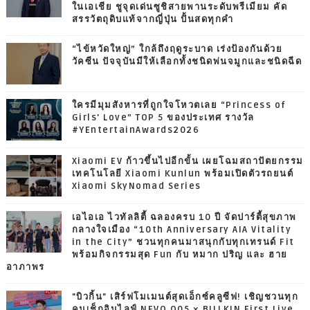
ในเอเชีย ชูจุดเด่นซูชิสายพานระดับพรีเมียม คัด
สรรวัตถุดิบแท้จากญี่ปุ่น ปั้นสดทุกคำ
“ไข้หวัดใหญ่” ใกล้ถึงฤดูระบาด เร่งป้องกันด้วย
วัคซีน ปัจจุบันมีให้เลือกทั้งชนิดพ่นจมูกและชนิดฉีด
ใครมีมุมสังหารที่ถูกใจโหวตเลย “Princess of
Girls' Love” TOP 5 ของประเทศ รางวัล
#YEntertainAwards2026
Xiaomi EV ก้าวขึ้นไปอีกขั้น เผยโฉมสถาปัตยกรรม
เทคโนโลยี Xiaomi Kunlun พร้อมเปิดตัวรถยนต์
Xiaomi SkyNomad Series
เอไอเอ ไวทัลลิตี้ ฉลองครบ 10 ปี จัดปาร์ตี้สุขภาพ
กลางใจเมือง “10th Anniversary AIA Vitality
in the City” ชวนทุกคนมาสนุกกับทุกเทรนด์ Fit
พร้อมกิจกรรมสุด Fun กับ หมาก ปริญ และ ฮาย
อาภาพร
"บิวกิ้น" เสิร์ฟโมเมนต์สุดเอ็กซ์คลูซีฟ! เชิญชวนทุก
คนเช็กอินไลฟ์ NEVO Q05 × BILLKIN First Live