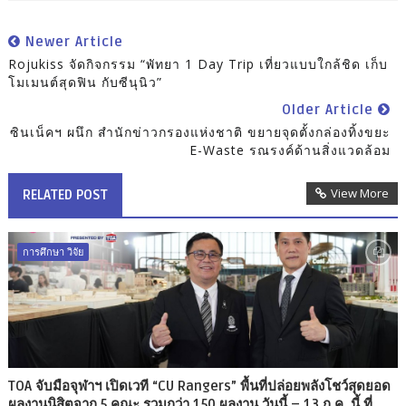
Newer Article
Rojukiss จัดกิจกรรม “พัทยา 1 Day Trip เที่ยวแบบใกล้ชิด เก็บ
โมเมนต์สุดฟิน กับซีนุนิว”
Older Article
ซินเน็คฯ ผนึก สำนักข่าวกรองแห่งชาติ ขยายจุดตั้งกล่องทิ้งขยะ
E-Waste รณรงค์ด้านสิ่งแวดล้อม
View More
RELATED POST
การศึกษา วิจัย
TOA จับมือจุฬาฯ เปิดเวที “CU Rangers” พื้นที่ปล่อยพลังโชว์สุดยอด
ผลงานนิสิตจาก 5 คณะ รวมกว่า 150 ผลงาน วันนี้ – 13 ก.ค. นี้ ที่