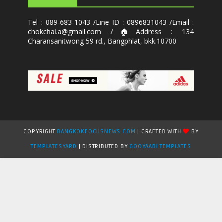
Tel : 089-683-1043 /Line ID : 0896831043 /Email :
chokchai.a@gmail.com /🏠Address : 134
Charansanitwong 59 rd., Bangphlat, bkk.10700
COPYRIGHT
BANGKOKFOCUSNEWS.COM
| CRAFTED WITH
BY
TEMPLATESYARD
| DISTRIBUTED BY
GOOYAABI TEMPLATES