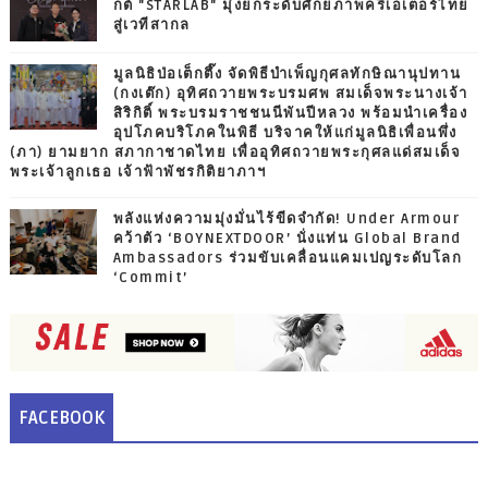
กต์ "STARLAB" มุ่งยกระดับศักยภาพครีเอเตอร์ไทย
สู่เวทีสากล
มูลนิธิป่อเต็กตึ๊ง จัดพิธีบำเพ็ญกุศลทักษิณานุปทาน
(กงเต๊ก) อุทิศถวายพระบรมศพ สมเด็จพระนางเจ้า
สิริกิติ์ พระบรมราชชนนีพันปีหลวง พร้อมนำเครื่อง
อุปโภคบริโภคในพิธี บริจาคให้แก่มูลนิธิเพื่อนพึ่ง
(ภา) ยามยาก สภากาชาดไทย เพื่ออุทิศถวายพระกุศลแด่สมเด็จ
พระเจ้าลูกเธอ เจ้าฟ้าพัชรกิติยาภาฯ
พลังแห่งความมุ่งมั่นไร้ขีดจำกัด! Under Armour
คว้าตัว ‘BOYNEXTDOOR’ นั่งแท่น Global Brand
Ambassadors ร่วมขับเคลื่อนแคมเปญระดับโลก
‘Commit’
FACEBOOK