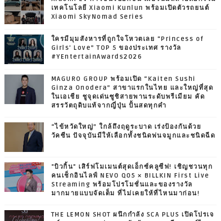
เทคโนโลยี Xiaomi Kunlun พร้อมเปิดตัวรถยนต์
Xiaomi SkyNomad Series
ใครมีมุมสังหารที่ถูกใจโหวตเลย “Princess of
Girls' Love” TOP 5 ของประเทศ รางวัล
#YEntertainAwards2026
MAGURO GROUP พร้อมเปิด “Kaiten Sushi
Ginza Onodera” สาขาแรกในไทย และใหญ่ที่สุด
ในเอเชีย ชูจุดเด่นซูชิสายพานระดับพรีเมียม คัด
สรรวัตถุดิบแท้จากญี่ปุ่น ปั้นสดทุกคำ
“ไข้หวัดใหญ่” ใกล้ถึงฤดูระบาด เร่งป้องกันด้วย
วัคซีน ปัจจุบันมีให้เลือกทั้งชนิดพ่นจมูกและชนิดฉีด
"บิวกิ้น" เสิร์ฟโมเมนต์สุดเอ็กซ์คลูซีฟ! เชิญชวนทุก
คนเช็กอินไลฟ์ NEVO Q05 × BILLKIN First Live
Streaming พร้อมโปรโมชั่นและของรางวัล
มากมายแบบจัดเต็ม ที่ไม่เคยให้ที่ไหนมาก่อน!
THE LEMON SHOT ผนึกกำลัง SCA PLUS เปิดโปรเจ