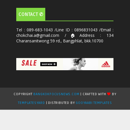
CONTACT ✆
Tel : 089-683-1043 /Line ID : 0896831043 /Email :
chokchai.a@gmail.com /🏠Address : 134
Charansanitwong 59 rd., Bangphlat, bkk.10700
COPYRIGHT
BANGKOKFOCUSNEWS.COM
| CRAFTED WITH
BY
TEMPLATESYARD
| DISTRIBUTED BY
GOOYAABI TEMPLATES