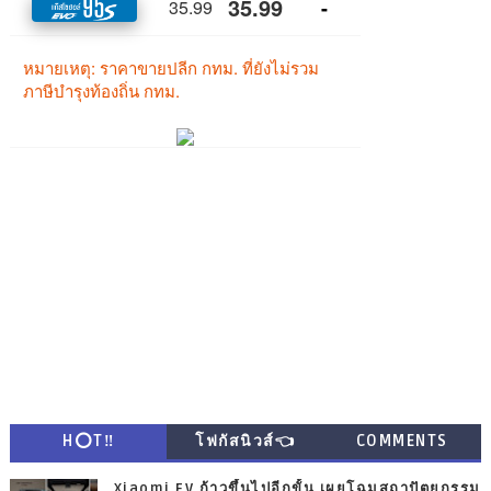
H⭕T‼
โฟกัสนิวส์👈
COMMENTS
Xiaomi EV ก้าวขึ้นไปอีกขั้น เผยโฉมสถาปัตยกรรม