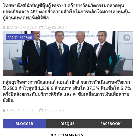
ไทยพาณิชย์นำบัญชีหุ้นกู้ EASY-D คว้ารางวัลนวัตกรรมตลาดทุน
ยอดเยี่ยมจาก ABF ตอกย้ำความสำเร็จในการพลิกโฉมการลงทุนหุ้น
กู้ผ่านแพลตฟอร์มดิจิทัล
BANGKOKFOCUS
Aug 05, 2026
การเงิน ตลาดทุน
กลุ่มธุรกิจทางการเงินแลนด์ แอนด์ เฮ้าส์ ผลการดำเนินงานครึ่งแรก
ปี 2569 กำไรสุทธิ 1,538.6 ล้านบาท เติบโต 37.3% สินเชื่อโต 6.7%
ครึ่งปีหลังยกระดับบริการดิจิทัล และ AI ขับเคลื่อนการเงินเพื่อความ
ยั่งยืน
BANGKOKFOCUS
Jul 23, 2026
BLOGGER
DISQUS
FACEBOOK
NO COMMENTS: