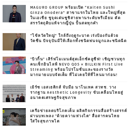
MAGURO GROUP พร้อมเปิด “Kaiten Sushi
Ginza Onodera” สาขาแรกในไทย และใหญ่ที่สุด
ในเอเชีย ชูจุดเด่นซูชิสายพานระดับพรีเมียม คัด
สรรวัตถุดิบแท้จากญี่ปุ่น ปั้นสดทุกคำ
“ไข้หวัดใหญ่” ใกล้ถึงฤดูระบาด เร่งป้องกันด้วย
วัคซีน ปัจจุบันมีให้เลือกทั้งชนิดพ่นจมูกและชนิดฉีด
"บิวกิ้น" เสิร์ฟโมเมนต์สุดเอ็กซ์คลูซีฟ! เชิญชวนทุก
คนเช็กอินไลฟ์ NEVO Q05 × BILLKIN First Live
Streaming พร้อมโปรโมชั่นและของรางวัล
มากมายแบบจัดเต็ม ที่ไม่เคยให้ที่ไหนมาก่อน!
เมิร์ซ เอสเธติกส์ จับมือ นาโนเทค สวทช. วาง
รากฐาน Aesthetic Longevity ขับเคลื่อนไทยสู่
อนาคตเศรษฐกิจสุขภาพ
เครือข่ายลดบริโภคเค็ม ผลิตกิจกรรมสื่อสร้างสรรค์
ผ่านบทเพลง "ด้วยความห่วงไต" สื่อสารคนไทย
ใส่ใจสุขภาพไต