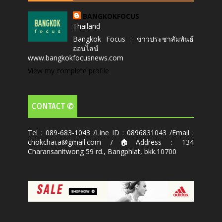
BANGKOKFOCUS
Thailand
Bangkok Focus : ข่าวประชาสัมพันธ์
ออนไลน์
www.bangkokfocusnews.com
View my complete profile
CONTACT ✆
Tel : 089-683-1043 /Line ID : 0896831043 /Email :
chokchai.a@gmail.com /🏠Address : 134
Charansanitwong 59 rd., Bangphlat, bkk.10700