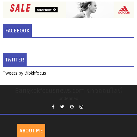
FACEBOOK
TWITTER
Tweets by @bkkfocus
Bangkokfocusnews.com ข่าวออนไลน์
undefined
ABOUT ME