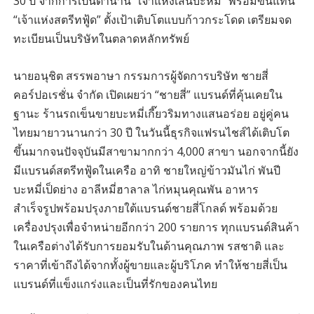
30 ปี จากการเป็นตำนาน “เจ้าแห่งเส้นบะหมี่” พร้อมขึ้นแท่น
“เจ้าแห่งสตรีทฟู้ด” ตั้งเป้าเติบโตแบบก้าวกระโดด เตรียมจด
ทะเบียนเป็นบริษัทในตลาดหลักทรัพย์
นายอนุชิต สรรพอาษา กรรมการผู้จัดการบริษัท ชายสี่
คอร์ปอเรชั่น จำกัด เปิดเผยว่า “ชายสี่” แบรนด์ที่คุ้นเคยใน
ฐานะ ร้านรถเข็นขายบะหมี่เกี๊ยวริมทางแสนอร่อย อยู่คู่คน
ไทยมายาวนานกว่า 30 ปี ในวันนี้ธุรกิจแฟรนไชส์ได้เติบโต
ขึ้นมากจนปัจจุบันมีสาขามากกว่า 4,000 สาขา นอกจากนี้ยัง
มีแบรนด์สตรีทฟู้ดในเครือ อาทิ ชายใหญ่ข้าวมันไก่ พันปี
บะหมี่เป็ดย่าง อาลีหมี่ฮาลาล ไก่หมุนคุณพัน อาหาร
สำเร็จรูปพร้อมปรุงภายใต้แบรนด์ชายสี่โกลด์ พร้อมด้วย
เครื่องปรุงเพื่อจำหน่ายอีกกว่า 200 รายการ ทุกแบรนด์สินค้า
ในเครือต่างได้รับการยอมรับในด้านคุณภาพ รสชาติ และ
ราคาที่เข้าถึงได้จากทั้งผู้ขายและผู้บริโภค ทำให้ชายสี่เป็น
แบรนด์ที่แข็งแกร่งและเป็นที่รักของคนไทย