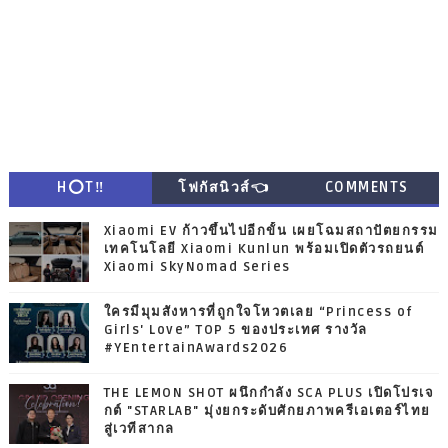
H⭕T‼
โฟกัสนิวส์👈
COMMENTS
Xiaomi EV ก้าวขึ้นไปอีกขั้น เผยโฉมสถาปัตยกรรม
เทคโนโลยี Xiaomi Kunlun พร้อมเปิดตัวรถยนต์
Xiaomi SkyNomad Series
ใครมีมุมสังหารที่ถูกใจโหวตเลย “Princess of
Girls' Love” TOP 5 ของประเทศ รางวัล
#YEntertainAwards2026
THE LEMON SHOT ผนึกกำลัง SCA PLUS เปิดโปรเจ
กต์ "STARLAB" มุ่งยกระดับศักยภาพครีเอเตอร์ไทย
สู่เวทีสากล