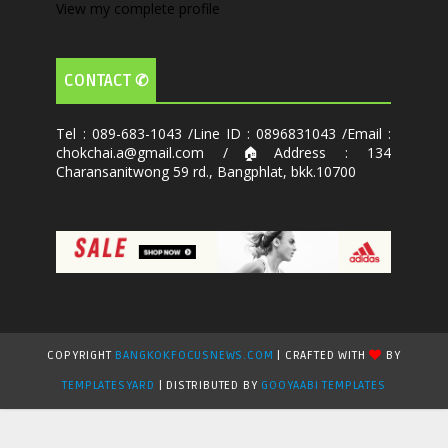
View my complete profile
CONTACT ✆
Tel : 089-683-1043 /Line ID : 0896831043 /Email :
chokchai.a@gmail.com /🏠Address : 134
Charansanitwong 59 rd., Bangphlat, bkk.10700
COPYRIGHT
BANGKOKFOCUSNEWS.COM
| CRAFTED WITH
BY
TEMPLATESYARD
| DISTRIBUTED BY
GOOYAABI TEMPLATES