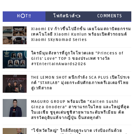
H⭕T‼
โฟกัสนิวส์👈
COMMENTS
Xiaomi EV ก้าวขึ้นไปอีกขั้น เผยโฉมสถาปัตยกรรม
เทคโนโลยี Xiaomi Kunlun พร้อมเปิดตัวรถยนต์
Xiaomi SkyNomad Series
ใครมีมุมสังหารที่ถูกใจโหวตเลย “Princess of
Girls' Love” TOP 5 ของประเทศ รางวัล
#YEntertainAwards2026
THE LEMON SHOT ผนึกกำลัง SCA PLUS เปิดโปรเจ
กต์ "STARLAB" มุ่งยกระดับศักยภาพครีเอเตอร์ไทย
สู่เวทีสากล
MAGURO GROUP พร้อมเปิด “Kaiten Sushi
Ginza Onodera” สาขาแรกในไทย และใหญ่ที่สุด
ในเอเชีย ชูจุดเด่นซูชิสายพานระดับพรีเมียม คัด
สรรวัตถุดิบแท้จากญี่ปุ่น ปั้นสดทุกคำ
“ไข้หวัดใหญ่” ใกล้ถึงฤดูระบาด เร่งป้องกันด้วย