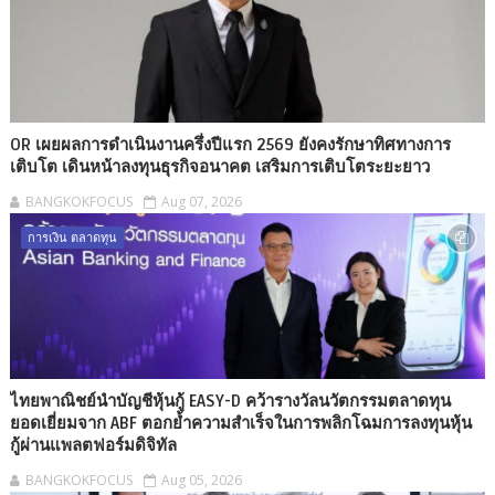
OR เผยผลการดำเนินงานครึ่งปีแรก 2569 ยังคงรักษาทิศทางการ
เติบโต เดินหน้าลงทุนธุรกิจอนาคต เสริมการเติบโตระยะยาว
BANGKOKFOCUS
Aug 07, 2026
การเงิน ตลาดทุน
ไทยพาณิชย์นำบัญชีหุ้นกู้ EASY-D คว้ารางวัลนวัตกรรมตลาดทุน
ยอดเยี่ยมจาก ABF ตอกย้ำความสำเร็จในการพลิกโฉมการลงทุนหุ้น
กู้ผ่านแพลตฟอร์มดิจิทัล
BANGKOKFOCUS
Aug 05, 2026