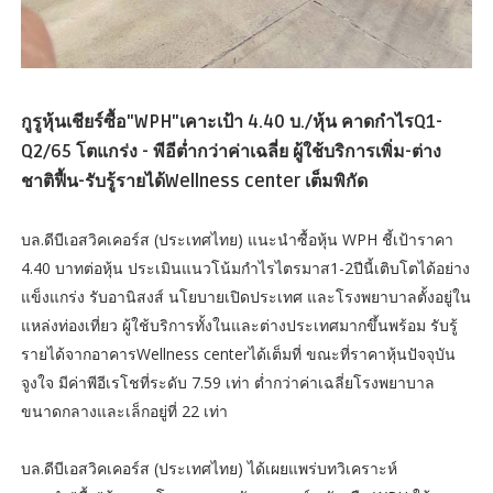
กูรูหุ้นเชียร์ซื้อ"WPH"เคาะเป้า 4.40 บ./หุ้น คาดกำไรQ1-
Q2/65 โตแกร่ง - พีอีต่ำกว่าค่าเฉลี่ย ผู้ใช้บริการเพิ่ม-ต่าง
ชาติฟื้น-รับรู้รายได้Wellness center เต็มพิกัด
บล.ดีบีเอสวิคเคอร์ส (ประเทศไทย) แนะนำซื้อหุ้น WPH ชี้เป้าราคา
4.40 บาทต่อหุ้น ประเมินแนวโน้มกำไรไตรมาส1-2ปีนี้เติบโตได้อย่าง
แข็งแกร่ง รับอานิสงส์ นโยบายเปิดประเทศ และโรงพยาบาลตั้งอยู่ใน
แหล่งท่องเที่ยว ผู้ใช้บริการทั้งในและต่างประเทศมากขึ้นพร้อม รับรู้
รายได้จากอาคารWellness centerได้เต็มที่ ขณะที่ราคาหุ้นปัจจุบัน
จูงใจ มีค่าพีอีเรโชที่ระดับ 7.59 เท่า ต่ำกว่าค่าเฉลี่ยโรงพยาบาล
ขนาดกลางและเล็กอยู่ที่ 22 เท่า
บล.ดีบีเอสวิคเคอร์ส (ประเทศไทย) ได้เผยแพร่บทวิเคราะห์