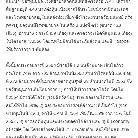
แนะนำ"ซื้อ"หุ้นบมจ.โรงพยาบาลวัฒนแพทย์ ตรังหรือ WPH ให้ราคา
พื้นฐานอยู่ที่ 4.40 บาทต่อหุ้น เนื่องจากได้ประโยชน์จากเปิดประเทศ
และโรงพยาบาลอยู่ในแหล่งท่องเที่ยว ซึ่งโรงพยาบาลวัฒนแพทย์ ตรัง
(WPH) ปัจจุบันมีโรงพยาบาล ในเครือ 2 แห่งที่ ตรัง (ขนาด 120
เตียง), อ่าวนาง จ.กระบี่ (59 เตียง) และคาดว่าจะเปิดที่สมุย (53 เตียง)
ในไตรมาส 1/2566 โดยร.พ.ไม่มีคนไข้ประกันสังคม และมี Hospitel
ให้บริการกว่า 1 พันห้อง
ทั้งนี้ผลประกอบการปี 2564 มีรายได้ 1.2 พันล้านบาท เติบโตก้าว
กระโดด 74% จาก 705 ล้านบาทในปี2563 ส่วนกำไรสุทธิปี 2564 อยู่
ที่ 232 ล้านบาท ดีขึ้นมากจากขาดทุนสุทธิ 28 ล้านบาทในปี 2563 ซึ่ง
ปัจจัยหนุนการเติบโตมาจาก 1) การให้บริการรักษาโควิด โดยใน
ปี2564 มีรายได้โควิด (รวมฉีดวัคซีน) 41% ของรายได้รวม และ
คนไข้ทั่วไป 59%, 2) ผลประกอบการร.พ.ที่อ่าวนางที่เป็นกำไร (จาก
ขาดทุนในปี 2563) ทำให้ GPM ปี 2564 เพิ่มเป็น 35% จาก 15% ในปี
2563 , 3) การลดต้นทุนและประหยัดค่าใช้จ่าย และ 4) มี Economy
of scale โดยโครงสร้างคนไข้ปี 21 ประกอบด้วย คนไข้เงินสด 31%
และลูกค้าสินเชื่อ 69% (บริษัทประกัน, บริษัทคู่สัญญา, สปสช.