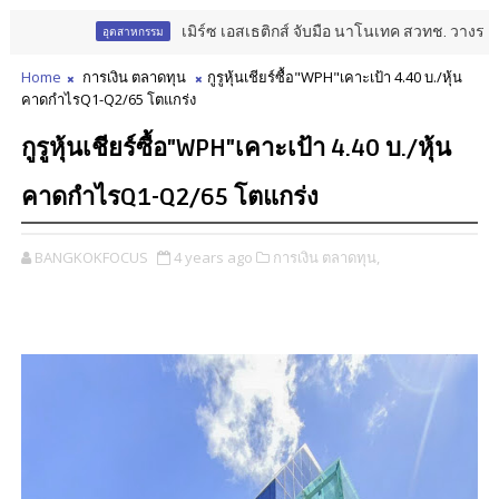
เมิร์ซ เอสเธติกส์ จับมือ นาโนเทค สวทช. วางรากฐาน A
อุตสาหกรรม
Home
การเงิน ตลาดทุน
กูรูหุ้นเชียร์ซื้อ"WPH"เคาะเป้า 4.40 บ./หุ้น
คาดกำไรQ1-Q2/65 โตแกร่ง
กูรูหุ้นเชียร์ซื้อ"WPH"เคาะเป้า 4.40 บ./หุ้น
คาดกำไรQ1-Q2/65 โตแกร่ง
BANGKOKFOCUS
4 years ago
การเงิน ตลาดทุน,