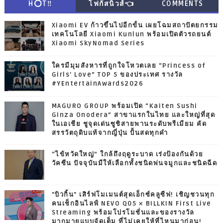
H⭕T‼
โฟกัสนิวส์👈
COMMENTS
Xiaomi EV ก้าวขึ้นไปอีกขั้น เผยโฉมสถาปัตยกรรม
เทคโนโลยี Xiaomi Kunlun พร้อมเปิดตัวรถยนต์
Xiaomi SkyNomad Series
ใครมีมุมสังหารที่ถูกใจโหวตเลย “Princess of
Girls' Love” TOP 5 ของประเทศ รางวัล
#YEntertainAwards2026
MAGURO GROUP พร้อมเปิด “Kaiten Sushi
Ginza Onodera” สาขาแรกในไทย และใหญ่ที่สุด
ในเอเชีย ชูจุดเด่นซูชิสายพานระดับพรีเมียม คัด
สรรวัตถุดิบแท้จากญี่ปุ่น ปั้นสดทุกคำ
“ไข้หวัดใหญ่” ใกล้ถึงฤดูระบาด เร่งป้องกันด้วย
วัคซีน ปัจจุบันมีให้เลือกทั้งชนิดพ่นจมูกและชนิดฉีด
"บิวกิ้น" เสิร์ฟโมเมนต์สุดเอ็กซ์คลูซีฟ! เชิญชวนทุก
คนเช็กอินไลฟ์ NEVO Q05 × BILLKIN First Live
Streaming พร้อมโปรโมชั่นและของรางวัล
มากมายแบบจัดเต็ม ที่ไม่เคยให้ที่ไหนมาก่อน!