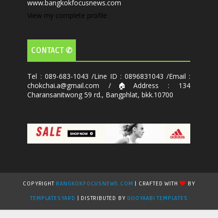
www.bangkokfocusnews.com
View my complete profile
CONTACT ✆
Tel : 089-683-1043 /Line ID : 0896831043 /Email :
chokchai.a@gmail.com /🏠Address : 134
Charansanitwong 59 rd., Bangphlat, bkk.10700
COPYRIGHT
BANGKOKFOCUSNEWS.COM
| CRAFTED WITH
BY
TEMPLATESYARD
| DISTRIBUTED BY
GOOYAABI TEMPLATES