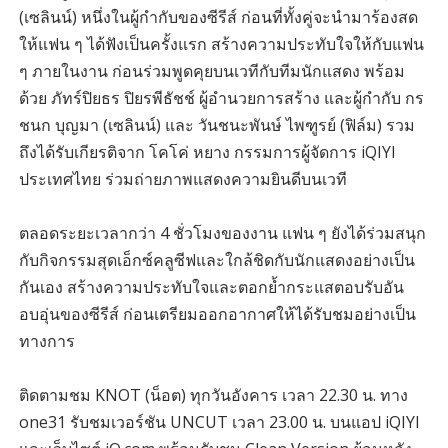
(เซลินน์) หนึ่งในผู้กำกับของซีรีส์ ก่อนที่ทั้งคู่จะนำมาร้องสด
ให้แฟน ๆ ได้ฟังเป็นครั้งแรก สร้างความประทับใจให้กับแฟน
ๆ ภายในงาน ก่อนร่วมพูดคุยบนเวทีกับทีมนักแสดง พร้อม
ด้วย ภัทร์ปิยธร ปิยรพีธัชช์ ผู้อำนวยการสร้าง และผู้กำกับ กร
ชนก บุญมา (เซลินน์) และ วันชนะพันษ์ ไพฑูรย์ (ฟิล์ม) รวม
ถึงได้รับเกียรติจาก โคโค่ หยาง กรรมการผู้จัดการ iQIYI
ประเทศไทย ร่วมถ่ายภาพแสดงความยินดีบนเวที
ตลอดระยะเวลากว่า 4 ชั่วโมงของงาน แฟน ๆ ยังได้ร่วมสนุก
กับกิจกรรมสุดเอ็กซ์คลูซีฟและใกล้ชิดกับนักแสดงอย่างเป็น
กันเอง สร้างความประทับใจและตอกย้ำกระแสตอบรับอัน
อบอุ่นของซีรีส์ ก่อนเตรียมออกอากาศให้ได้รับชมอย่างเป็น
ทางการ
ติดตามชม KNOT (น็อต) ทุกวันอังคาร เวลา 22.30 น. ทาง
one31 รับชมเวอร์ชัน UNCUT เวลา 23.00 น. บนแอป iQIYI