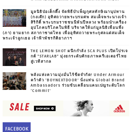
มูลนิธิป่อเต็กตึ๊ง จัดพิธีบำเพ็ญกุศลทักษิณานุปทาน
(กงเต๊ก) อุทิศถวายพระบรมศพ สมเด็จพระนางเจ้า
สิริกิติ์ พระบรมราชชนนีพันปีหลวง พร้อมนำเครื่อง
อุปโภคบริโภคในพิธี บริจาคให้แก่มูลนิธิเพื่อนพึ่ง
(ภา) ยามยาก สภากาชาดไทย เพื่ออุทิศถวายพระกุศลแด่สมเด็จ
พระเจ้าลูกเธอ เจ้าฟ้าพัชรกิติยาภาฯ
THE LEMON SHOT ผนึกกำลัง SCA PLUS เปิดโปรเจ
กต์ "STARLAB" มุ่งยกระดับศักยภาพครีเอเตอร์ไทย
สู่เวทีสากล
พลังแห่งความมุ่งมั่นไร้ขีดจำกัด! Under Armour
คว้าตัว ‘BOYNEXTDOOR’ นั่งแท่น Global Brand
Ambassadors ร่วมขับเคลื่อนแคมเปญระดับโลก
‘Commit’
FACEBOOK