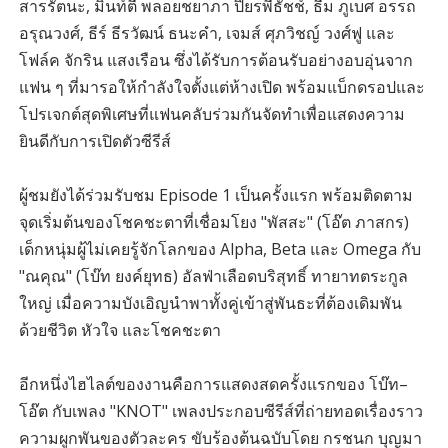
สารรัตนะ, มิ้นท์ตี้ พลอยชยาภา ปิยรพีธัชช์, ธีม ภูเบศ อรรถ
อรุณวงศ์, ธีร์ ธีรวัฒน์ ธนะคำ, เจมส์ ศุภวิชญ์ วงศ์ฟู และ
โฟล์ค จักริน แสงเรือน ซึ่งได้รับการต้อนรับอย่างอบอุ่นจาก
แฟน ๆ ที่มารอให้กำลังใจตั้งแต่ห้างเปิด พร้อมแบ็กดรอปและ
โปรเจกต์สุดพิเศษที่แฟนคลับร่วมกันจัดทำเพื่อแสดงความ
ยินดีกับการเปิดตัวซีรีส์
ผู้ชมยังได้ร่วมรับชม Episode 1 เป็นครั้งแรก พร้อมติดตาม
จุดเริ่มต้นของโชคชะตาที่เชื่อมโยง "พัสสะ" (โอ๊ต ภาสกร)
เด็กหนุ่มผู้ไม่เคยรู้จักโลกของ Alpha, Beta และ Omega กับ
"ณคุณ" (โบ๊ท ยงค์ยุทธ) อัลฟ่าเลือดบริสุทธิ์ ทายาทตระกูล
ใหญ่ เมื่อความบังเอิญนำพาทั้งคู่เข้าสู่พันธะที่ต้องเดิมพัน
ด้วยชีวิต หัวใจ และโชคชะตา
อีกหนึ่งไฮไลต์ของงานคือการแสดงสดครั้งแรกของ โบ๊ท–
โอ๊ต กับเพลง "KNOT" เพลงประกอบซีรีส์ที่ถ่ายทอดเรื่องราว
ความผูกพันของตัวละคร ขับร้องต้นฉบับโดย กรชนก บุญมา