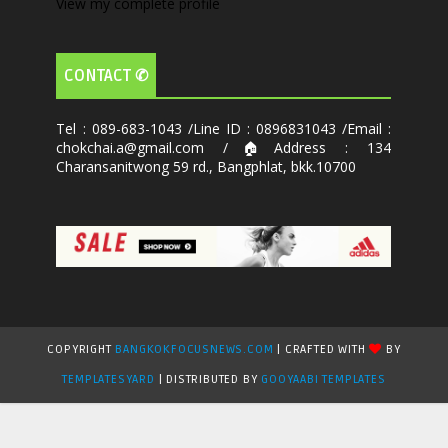
View my complete profile
CONTACT ✆
Tel : 089-683-1043 /Line ID : 0896831043 /Email :
chokchai.a@gmail.com /🏠Address : 134
Charansanitwong 59 rd., Bangphlat, bkk.10700
COPYRIGHT
BANGKOKFOCUSNEWS.COM
| CRAFTED WITH
BY
TEMPLATESYARD
| DISTRIBUTED BY
GOOYAABI TEMPLATES