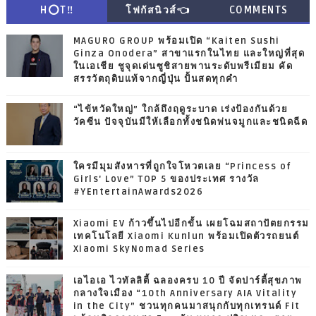
H⭕T‼
โฟกัสนิวส์👈
COMMENTS
MAGURO GROUP พร้อมเปิด “Kaiten Sushi
Ginza Onodera” สาขาแรกในไทย และใหญ่ที่สุด
ในเอเชีย ชูจุดเด่นซูชิสายพานระดับพรีเมียม คัด
สรรวัตถุดิบแท้จากญี่ปุ่น ปั้นสดทุกคำ
“ไข้หวัดใหญ่” ใกล้ถึงฤดูระบาด เร่งป้องกันด้วย
วัคซีน ปัจจุบันมีให้เลือกทั้งชนิดพ่นจมูกและชนิดฉีด
ใครมีมุมสังหารที่ถูกใจโหวตเลย “Princess of
Girls' Love” TOP 5 ของประเทศ รางวัล
#YEntertainAwards2026
Xiaomi EV ก้าวขึ้นไปอีกขั้น เผยโฉมสถาปัตยกรรม
เทคโนโลยี Xiaomi Kunlun พร้อมเปิดตัวรถยนต์
Xiaomi SkyNomad Series
เอไอเอ ไวทัลลิตี้ ฉลองครบ 10 ปี จัดปาร์ตี้สุขภาพ
กลางใจเมือง “10th Anniversary AIA Vitality
in the City” ชวนทุกคนมาสนุกกับทุกเทรนด์ Fit