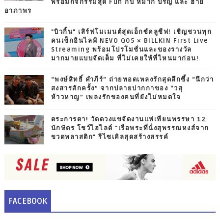
พร้อมกิจกรรมสุด Fun กับ หมาก ปริญ และ ฮาย
อาภาพร
"บิวกิ้น" เสิร์ฟโมเมนต์สุดเอ็กซ์คลูซีฟ! เชิญชวนทุก
คนเช็กอินไลฟ์ NEVO Q05 × BILLKIN First Live
Streaming พร้อมโปรโมชั่นและของรางวัล
มากมายแบบจัดเต็ม ที่ไม่เคยให้ที่ไหนมาก่อน!
“พงษ์สิทธิ์ คำภีร์” ถ่ายทอดเพลงรักสุดลึกซึ้ง “นึกว่า
สงสารสักครั้ง” จากปลายปากกาของ “วสุ
ห้าวหาญ” เพลงรักของคนที่ยังไม่หมดใจ
ตระการตา! วัดดวงแขจัดงานแห่เทียนพรรษา 12
นักษัตร โชว์ไฮไลต์ "เรือพระที่นั่งสุพรรณหงส์จาก
ขวดพลาสติก" รีไซเคิลสุดสร้างสรรค์
FACEBOOK