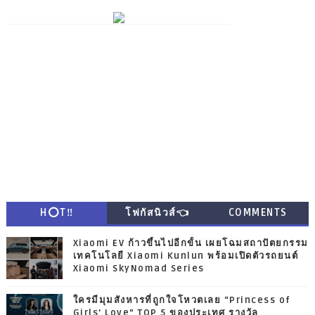
H⭕T‼
โฟกัสนิวส์👈
COMMENTS
Xiaomi EV ก้าวขึ้นไปอีกขั้น เผยโฉมสถาปัตยกรรม
เทคโนโลยี Xiaomi Kunlun พร้อมเปิดตัวรถยนต์
Xiaomi SkyNomad Series
ใครมีมุมสังหารที่ถูกใจโหวตเลย “Princess of
Girls' Love” TOP 5 ของประเทศ รางวัล