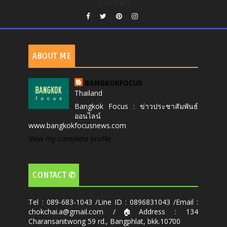
undefined
ABOUT ME
BANGKOKFOCUS
Thailand
Bangkok Focus : ข่าวประชาสัมพันธ์
ออนไลน์
www.bangkokfocusnews.com
View my complete profile
CONTACT ✆
Tel : 089-683-1043 /Line ID : 0896831043 /Email :
chokchai.a@gmail.com /🏠Address : 134
Charansanitwong 59 rd., Bangphlat, bkk.10700