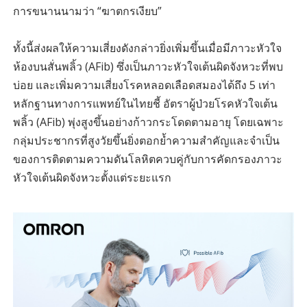
การขนานนามว่า “ฆาตกรเงียบ”
ทั้งนี้ส่งผลให้ความเสี่ยงดังกล่าวยิ่งเพิ่มขึ้นเมื่อมีภาวะหัวใจ
ห้องบนสั่นพลิ้ว (AFib) ซึ่งเป็นภาวะหัวใจเต้นผิดจังหวะที่พบ
บ่อย และเพิ่มความเสี่ยงโรคหลอดเลือดสมองได้ถึง 5 เท่า
หลักฐานทางการแพทย์ในไทยชี้ อัตราผู้ป่วยโรคหัวใจเต้น
พลิ้ว (AFib) พุ่งสูงขึ้นอย่างก้าวกระโดดตามอายุ โดยเฉพาะ
กลุ่มประชากรที่สูงวัยขึ้นยิ่งตอกย้ำความสำคัญและจำเป็น
ของการติดตามความดันโลหิตควบคู่กับการคัดกรองภาวะ
หัวใจเต้นผิดจังหวะตั้งแต่ระยะแรก