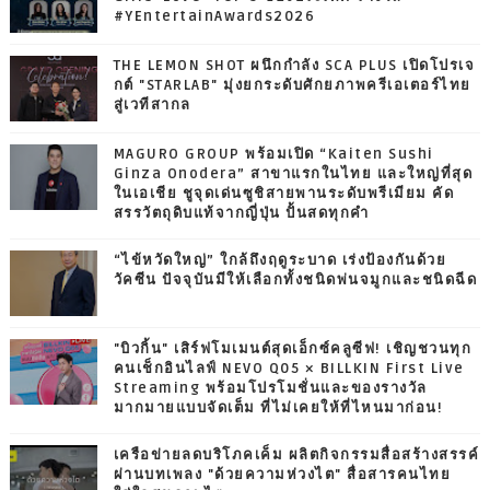
#YEntertainAwards2026
THE LEMON SHOT ผนึกกำลัง SCA PLUS เปิดโปรเจ
กต์ "STARLAB" มุ่งยกระดับศักยภาพครีเอเตอร์ไทย
สู่เวทีสากล
MAGURO GROUP พร้อมเปิด “Kaiten Sushi
Ginza Onodera” สาขาแรกในไทย และใหญ่ที่สุด
ในเอเชีย ชูจุดเด่นซูชิสายพานระดับพรีเมียม คัด
สรรวัตถุดิบแท้จากญี่ปุ่น ปั้นสดทุกคำ
“ไข้หวัดใหญ่” ใกล้ถึงฤดูระบาด เร่งป้องกันด้วย
วัคซีน ปัจจุบันมีให้เลือกทั้งชนิดพ่นจมูกและชนิดฉีด
"บิวกิ้น" เสิร์ฟโมเมนต์สุดเอ็กซ์คลูซีฟ! เชิญชวนทุก
คนเช็กอินไลฟ์ NEVO Q05 × BILLKIN First Live
Streaming พร้อมโปรโมชั่นและของรางวัล
มากมายแบบจัดเต็ม ที่ไม่เคยให้ที่ไหนมาก่อน!
เครือข่ายลดบริโภคเค็ม ผลิตกิจกรรมสื่อสร้างสรรค์
ผ่านบทเพลง "ด้วยความห่วงไต" สื่อสารคนไทย