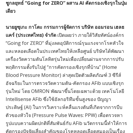
ชูกลยุทธ์ “Going for ZERO” ผสาน AI คัดกรองเชิงรุกในปุ่ม
เดียว
นายยูซุเกะ กาโตะ กรรมการผู้จัดการ บริษัท ออมรอน เฮลธ
แคร์ (ประเทศไทย) จำกัด
เปิดเผยว่า ภายใต้วิสัยทัศน์องค์กร
“Going for ZERO” ที่มุ่งลดอุบัติการณ์รุนแรงจากโรคหัวใจ
และหลอดเลือดในประเทศไทยให้เหลือศูนย์ บริษัทได้พัฒนา
เครื่องวัดความดันโลหิตรุ่นใหม่เพื่อเปลี่ยนผ่านจากการปรับ
พฤติกรรมตั้งรับไปสู่ “การคัดกรองเชิงรุกที่บ้าน” (Home
Blood Pressure Monitor) ล่าสุดเปิดตัวผลิตภัณฑ์ 3 ซีรีส์
อัจฉริยะในการตรวจวัดความดัน-คัดกรอง AFib แบบเชิงรุก
รุ่นใหม่ โดย OMRON พัฒนาขึ้นโดยเฉพาะด้วย เทคโนโลยี
Intellisense AFib ซึ่งใช้อัลกอริทึมขั้นสูงของ ปัญญา
ประดิษฐ์ (AI) ในการวิเคราะห์คลื่นแรงดันที่เกิดจากการบีบ
ตัวของหัวใจ (Pressure Pulse Waves: PPW) เพื่อตรวจหา
รูปแบบความผิดปกติที่สัมพันธ์กับ AFib นวัตกรรมนี้ทำให้การ
คัดกรองปัจจัยเสี่ยงสำคัญของโรคหลอดเลือดสมองเป็นเรื่อง