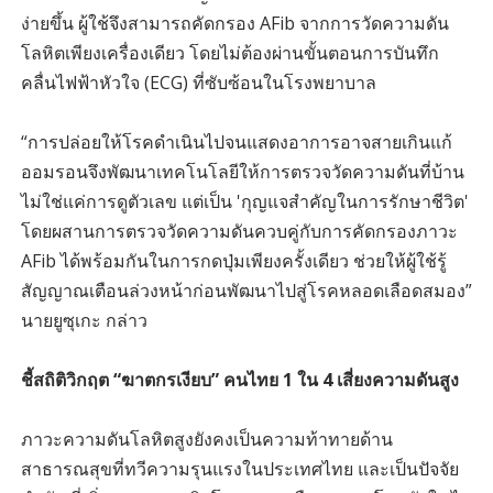
ง่ายขึ้น ผู้ใช้จึงสามารถคัดกรอง AFib จากการวัดความดัน
โลหิตเพียงเครื่องเดียว โดยไม่ต้องผ่านขั้นตอนการบันทึก
คลื่นไฟฟ้าหัวใจ (ECG) ที่ซับซ้อนในโรงพยาบาล
“การปล่อยให้โรคดำเนินไปจนแสดงอาการอาจสายเกินแก้
ออมรอนจึงพัฒนาเทคโนโลยีให้การตรวจวัดความดันที่บ้าน
ไม่ใช่แค่การดูตัวเลข แต่เป็น 'กุญแจสำคัญในการรักษาชีวิต'
โดยผสานการตรวจวัดความดันควบคู่กับการคัดกรองภาวะ
AFib ได้พร้อมกันในการกดปุ่มเพียงครั้งเดียว ช่วยให้ผู้ใช้รู้
สัญญาณเตือนล่วงหน้าก่อนพัฒนาไปสู่โรคหลอดเลือดสมอง”
นายยูซุเกะ กล่าว
ชี้สถิติวิกฤต “ฆาตกรเงียบ” คนไทย 1 ใน 4 เสี่ยงความดันสูง
ภาวะความดันโลหิตสูงยังคงเป็นความท้าทายด้าน
สาธารณสุขที่ทวีความรุนแรงในประเทศไทย และเป็นปัจจัย