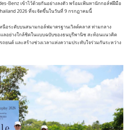
s-Benz เข้าไว้ด้วยกันอย่างลงตัว พร้อมเฟ้นหานักกอล์ฟฝีมือ
iland 2026 ที่จะจัดขึ้นในวันที่ 9 กรกฎาคมนี้
ารณ์เหนือระดับบนสนามกอล์ฟมาตรฐานเวิลด์คลาส ท่ามกลาง
ลอย่างใกล้ชิดในแบบฉบับของธนบุรีพานิช สะท้อนแนวคิด
งรถยนต์ และสร้างช่วงเวลาแห่งความประทับใจร่วมกันระหว่าง