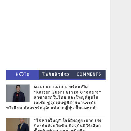
H⭕T‼
โฟกัสนิวส์👈
COMMENTS
MAGURO GROUP พร้อมเปิด
“Kaiten Sushi Ginza Onodera”
สาขาแรกในไทย และใหญ่ที่สุดใน
เอเชีย ชูจุดเด่นซูชิสายพานระดับ
พรีเมียม คัดสรรวัตถุดิบแท้จากญี่ปุ่น ปั้นสดทุกคำ
“ไข้หวัดใหญ่” ใกล้ถึงฤดูระบาด เร่ง
ป้องกันด้วยวัคซีน ปัจจุบันมีให้เลือก