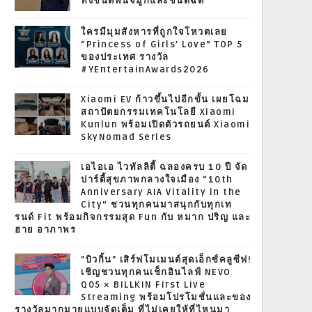
ทั้งชนิดพ่นจมูกและชนิดฉีด
ใครมีมุมสังหารที่ถูกใจโหวตเลย
“Princess of Girls' Love” TOP 5
ของประเทศ รางวัล
#YEntertainAwards2026
Xiaomi EV ก้าวขึ้นไปอีกขั้น เผยโฉม
สถาปัตยกรรมเทคโนโลยี Xiaomi
Kunlun พร้อมเปิดตัวรถยนต์ Xiaomi
SkyNomad Series
เอไอเอ ไวทัลลิตี้ ฉลองครบ 10 ปี จัด
ปาร์ตี้สุขภาพกลางใจเมือง “10th
Anniversary AIA Vitality in the
City” ชวนทุกคนมาสนุกกับทุกเท
รนด์ Fit พร้อมกิจกรรมสุด Fun กับ หมาก ปริญ และ
ฮาย อาภาพร
"บิวกิ้น" เสิร์ฟโมเมนต์สุดเอ็กซ์คลูซีฟ!
เชิญชวนทุกคนเช็กอินไลฟ์ NEVO
Q05 × BILLKIN First Live
Streaming พร้อมโปรโมชั่นและของ
รางวัลมากมายแบบจัดเต็ม ที่ไม่เคยให้ที่ไหนมา