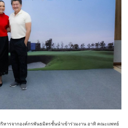
ละผู้บริหารจากองค์กรพันธมิตรชั้นนำเข้าร่วมงาน อาทิ คณะแพทย์