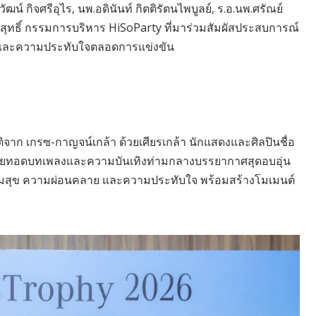
ฒน์ กิจศรีอุไร, นพ.อดินันท์ กิตติรัตนไพบูลย์, ร.อ.นพ.ศรัณย์
นวิสุทธิ์ กรรมการบริหาร HiSoParty ที่มาร่วมสัมผัสประสบการณ์
ภาพและความประทับใจตลอดการแข่งขัน
จาก เกรซ-กาญจน์เกล้า ด้วยเศียรเกล้า นักแสดงและศิลปินชื่อ
 ถ่ายทอดบทเพลงและความบันเทิงท่ามกลางบรรยากาศสุดอบอุ่น
วามสุข ความผ่อนคลาย และความประทับใจ พร้อมสร้างโมเมนต์