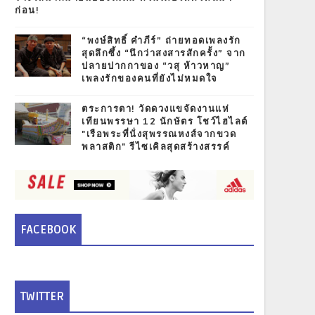
ก่อน!
“พงษ์สิทธิ์ คำภีร์” ถ่ายทอดเพลงรัก
สุดลึกซึ้ง “นึกว่าสงสารสักครั้ง” จาก
ปลายปากกาของ “วสุ ห้าวหาญ”
เพลงรักของคนที่ยังไม่หมดใจ
ตระการตา! วัดดวงแขจัดงานแห่
เทียนพรรษา 12 นักษัตร โชว์ไฮไลต์
"เรือพระที่นั่งสุพรรณหงส์จากขวด
พลาสติก" รีไซเคิลสุดสร้างสรรค์
FACEBOOK
TWITTER