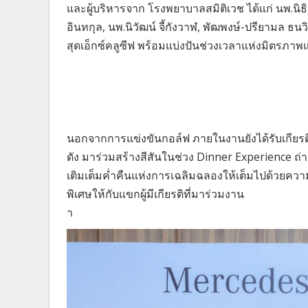
และผู้บริหารจาก โรงพยาบาลสมิติเวช ได้แก่ นพ.นิธิวั
อินทกุล, นพ.นิวัฒน์ จี้กังวาฬ, พัฒพงษ์-ปรียามล ธ
สุดเอ็กซ์คลูซีฟ พร้อมแบ่งปันช่วงเวลาแห่งมิตร
นอกจากการแข่งขันกอล์ฟ ภายในงานยังได้รับเกียรติ
ดัง มาร่วมสร้างสีสันในช่วง Dinner Experience
เติมเต็มค่ำคืนแห่งการเฉลิมฉลองให้เต็มไปด้วยค
พิเศษให้กับแขกผู้มีเกียรติที่มาร่วมงาน
า