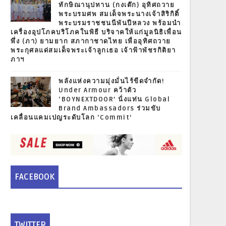
ทักษิณานุปทาน (กงเต๊ก) อุทิศถวาย
พระบรมศพ สมเด็จพระนางเจ้าสิริกิติ์
พระบรมราชชนนีพันปีหลวง พร้อมนำ
เครื่องอุปโภคบริโภคในพิธี บริจาคให้แก่มูลนิธิเพื่อน
พึ่ง (ภา) ยามยาก สภากาชาดไทย เพื่ออุทิศถวาย
พระกุศลแด่สมเด็จพระเจ้าลูกเธอ เจ้าฟ้าพัชรกิติยา
ภาฯ
พลังแห่งความมุ่งมั่นไร้ขีดจำกัด!
Under Armour คว้าตัว
‘BOYNEXTDOOR’ นั่งแท่น Global
Brand Ambassadors ร่วมขับ
เคลื่อนแคมเปญระดับโลก ‘Commit’
FACEBOOK
TWITTER