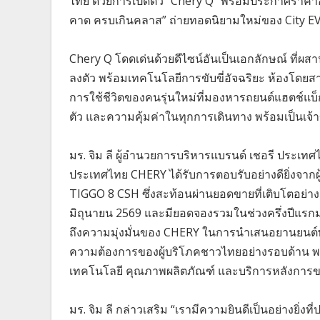
ไทย ด้วยการเปิดตัว “Chery Q” พร้อมประกาศราคาอ
คาด ครบเกินคลาส” ถ่ายทอดนิยามใหม่ของ City EV ท
Chery Q โดดเด่นด้วยดีไซน์อันเป็นเอกลักษณ์ ที่ผส
ลงตัว พร้อมเทคโนโลยีการขับขี่อัจฉริยะ ห้องโด
การใช้ชีวิตของคนรุ่นใหม่ที่มองหารถยนต์แฮตช์แ
ตัว และความคุ้มค่าในทุกการเดินทาง พร้อมเป็นเจ้
มร. จิม ลี ผู้อำนวยการบริหารแบรนด์ เชอรี ประเท
ประเทศไทย CHERY ได้รับการตอบรับอย่างดียิ่งจากผ
TIGGO 8 CSH ซึ่งสะท้อนผ่านยอดขายที่เติบโตอย่าง
มิถุนายน 2569 และมียอดจองรวมในช่วงครึ่งปีแรกม
ถึงความมุ่งมั่นของ CHERY ในการนำเสนอยานยนต์พล
ความต้องการของผู้บริโภคชาวไทยอย่างรอบด้าน พร้อม
เทคโนโลยี คุณภาพผลิตภัณฑ์ และบริการหลังการข
มร. จิม ลี กล่าวเสริม “เรามีความยินดีเป็นอย่างยิ