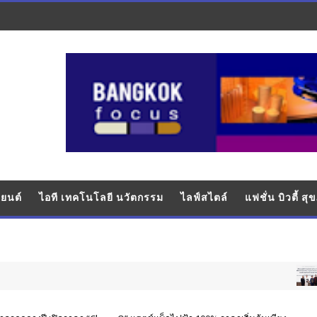
ยนต์
ไอที เทคโนโลยี นวัตกรรม
ไลฟ์สไตล์
แฟชั่น บิวตี้ ส
อุตสา