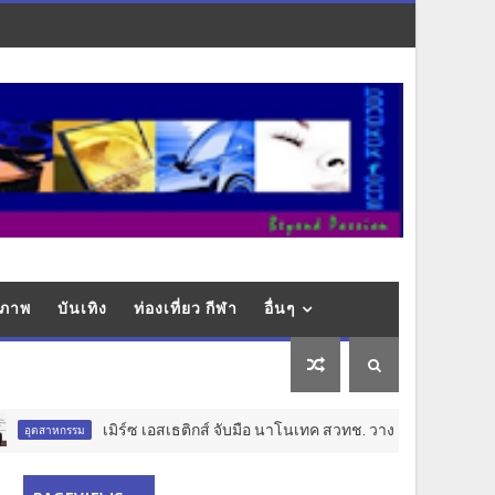
ุขภาพ
บันเทิง
ท่องเที่ยว กีฬา
อื่นๆ
เมิร์ซ เอสเธติกส์ จับมือ นาโนเทค สวทช. วางรากฐาน Aesthetic Lo
หกรรม