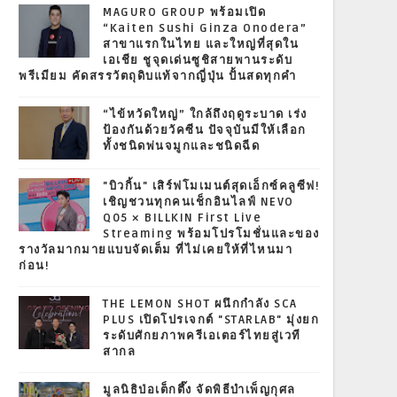
MAGURO GROUP พร้อมเปิด
“Kaiten Sushi Ginza Onodera”
สาขาแรกในไทย และใหญ่ที่สุดใน
เอเชีย ชูจุดเด่นซูชิสายพานระดับ
พรีเมียม คัดสรรวัตถุดิบแท้จากญี่ปุ่น ปั้นสดทุกคำ
“ไข้หวัดใหญ่” ใกล้ถึงฤดูระบาด เร่ง
ป้องกันด้วยวัคซีน ปัจจุบันมีให้เลือก
ทั้งชนิดพ่นจมูกและชนิดฉีด
"บิวกิ้น" เสิร์ฟโมเมนต์สุดเอ็กซ์คลูซีฟ!
เชิญชวนทุกคนเช็กอินไลฟ์ NEVO
Q05 × BILLKIN First Live
Streaming พร้อมโปรโมชั่นและของ
รางวัลมากมายแบบจัดเต็ม ที่ไม่เคยให้ที่ไหนมา
ก่อน!
THE LEMON SHOT ผนึกกำลัง SCA
PLUS เปิดโปรเจกต์ "STARLAB" มุ่งยก
ระดับศักยภาพครีเอเตอร์ไทยสู่เวที
สากล
มูลนิธิป่อเต็กตึ๊ง จัดพิธีบำเพ็ญกุศล