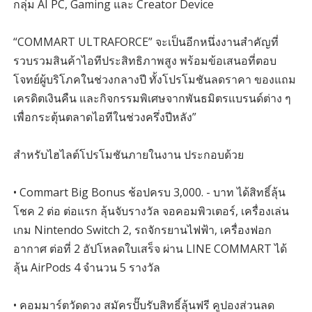
กลุ่ม AI PC, Gaming และ Creator Device
“COMMART ULTRAFORCE” จะเป็นอีกหนึ่งงานสำคัญที่
รวบรวมสินค้าไอทีประสิทธิภาพสูง พร้อมข้อเสนอที่ตอบ
โจทย์ผู้บริโภคในช่วงกลางปี ทั้งโปรโมชันลดราคา ของแถม
เครดิตเงินคืน และกิจกรรมพิเศษจากพันธมิตรแบรนด์ต่าง ๆ
เพื่อกระตุ้นตลาดไอทีในช่วงครึ่งปีหลัง”
สำหรับไฮไลต์โปรโมชันภายในงาน ประกอบด้วย
• Commart Big Bonus ช้อปครบ 3,000. - บาท ได้สิทธิ์ลุ้น
โชค 2 ต่อ ต่อแรก ลุ้นจับรางวัล จอคอมพิวเตอร์, เครื่องเล่น
เกม Nintendo Switch 2, รถจักรยานไฟฟ้า, เครื่องฟอก
อากาศ ต่อที่ 2 อัปโหลดใบเสร็จ ผ่าน LINE COMMART ได้
ลุ้น AirPods 4 จำนวน 5 รางวัล
• คอมมาร์ตวัดดวง สมัครปั๊บรับสิทธิ์ลุ้นฟรี คูปองส่วนลด