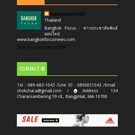
BANGKOKFOCUS
Thailand
Bangkok Focus : ข่าวประชาสัมพันธ์
ออนไลน์
www.bangkokfocusnews.com
View my complete profile
CONTACT ✆
Tel : 089-683-1043 /Line ID : 0896831043 /Email :
chokchai.a@gmail.com /🏠Address : 134
Charansanitwong 59 rd., Bangphlat, bkk.10700