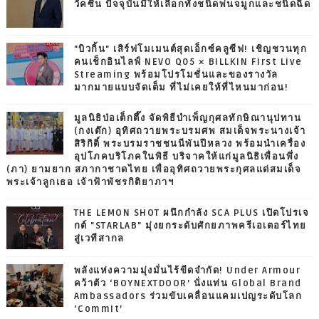
วัคซีน ปัจจุบันมีให้เลือกทั้งชนิดพ่นจมูกและชนิดฉีด
"บิวกิ้น" เสิร์ฟโมเมนต์สุดเอ็กซ์คลูซีฟ! เชิญชวนทุก
คนเช็กอินไลฟ์ NEVO Q05 × BILLKIN First Live
Streaming พร้อมโปรโมชั่นและของรางวัล
มากมายแบบจัดเต็ม ที่ไม่เคยให้ที่ไหนมาก่อน!
มูลนิธิป่อเต็กตึ๊ง จัดพิธีบำเพ็ญกุศลทักษิณานุปทาน
(กงเต๊ก) อุทิศถวายพระบรมศพ สมเด็จพระนางเจ้า
สิริกิติ์ พระบรมราชชนนีพันปีหลวง พร้อมนำเครื่อง
อุปโภคบริโภคในพิธี บริจาคให้แก่มูลนิธิเพื่อนพึ่ง
(ภา) ยามยาก สภากาชาดไทย เพื่ออุทิศถวายพระกุศลแด่สมเด็จ
พระเจ้าลูกเธอ เจ้าฟ้าพัชรกิติยาภาฯ
THE LEMON SHOT ผนึกกำลัง SCA PLUS เปิดโปรเจ
กต์ "STARLAB" มุ่งยกระดับศักยภาพครีเอเตอร์ไทย
สู่เวทีสากล
พลังแห่งความมุ่งมั่นไร้ขีดจำกัด! Under Armour
คว้าตัว ‘BOYNEXTDOOR’ นั่งแท่น Global Brand
Ambassadors ร่วมขับเคลื่อนแคมเปญระดับโลก
‘Commit’