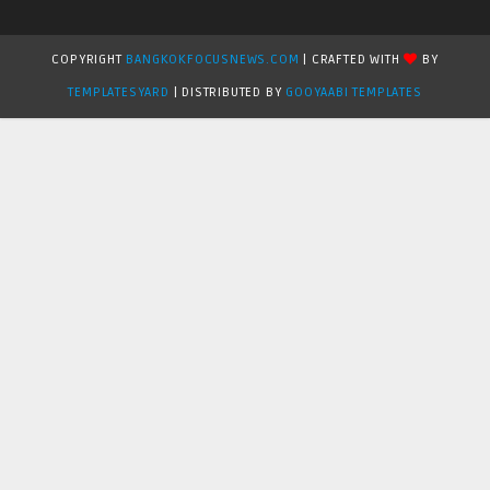
COPYRIGHT
BANGKOKFOCUSNEWS.COM
| CRAFTED WITH
BY
TEMPLATESYARD
| DISTRIBUTED BY
GOOYAABI TEMPLATES