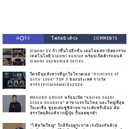
H⭕T‼
โฟกัสนิวส์👈
COMMENTS
Xiaomi EV ก้าวขึ้นไปอีกขั้น เผยโฉมสถาปัตยกรรม
เทคโนโลยี Xiaomi Kunlun พร้อมเปิดตัวรถยนต์
Xiaomi SkyNomad Series
ใครมีมุมสังหารที่ถูกใจโหวตเลย “Princess of
Girls' Love” TOP 5 ของประเทศ รางวัล
#YEntertainAwards2026
MAGURO GROUP พร้อมเปิด “Kaiten Sushi
Ginza Onodera” สาขาแรกในไทย และใหญ่ที่สุด
ในเอเชีย ชูจุดเด่นซูชิสายพานระดับพรีเมียม คัด
สรรวัตถุดิบแท้จากญี่ปุ่น ปั้นสดทุกคำ
“ไข้หวัดใหญ่” ใกล้ถึงฤดูระบาด เร่งป้องกันด้วย