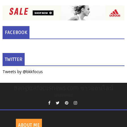
FACEBOOK
TWITTER
Tweets by @bkkfocus
Bangkokfocusnews.com ข่าวออนไลน์
undefined
ABOUT ME