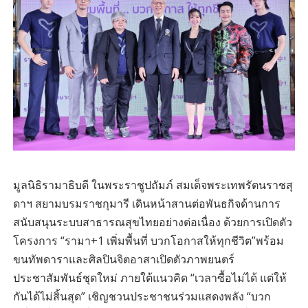
มูลนิธิรามาธิบดี ในพระราชูปถัมภ์ สมเด็จพระเทพรัตนราชสุ
ดาฯ สยามบรมราชกุมารี เดินหน้าสานต่อพันธกิจด้านการ
สนับสนุนระบบสาธารณสุขไทยอย่างต่อเนื่อง ด้วยการเปิดตัว
โครงการ “รามา+1 เพิ่มพื้นที่ บวกโอกาสให้ทุกชีวิต”พร้อม
ขนทัพดาราและศิลปินจิตอาสาเปิดตัวภาพยนตร์
ประชาสัมพันธ์ชุดใหม่ ภายใต้แนวคิด “เวลาซื้อไม่ได้ แต่ให้
กันได้ไม่สิ้นสุด” เชิญชวนประชาชนร่วมแสดงพลัง “บวก