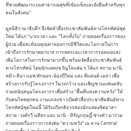
ที่ช่วยพัฒนาระบบสาธารณสุขที่เข้มแข็งและยั่งยืนสำหรับทุก
คนในสังคม”
มูลนิธิรามาธิบดีฯ จึงจัดทำสื่อประชาสัมพันธ์ทางโทรทัศน์ชุด
ใหม่ ได้แก่ “บวกเวลา และ “โลกทั้งใบ” ถ่ายทอดเรื่องราวของ
ผู้ป่วย เพื่อสะท้อนคุณค่าของการมีชีวิตและโอกาสในการ
เข้าถึงการรักษาพยาบาล การลดระยะเวลาการรอคอยและ
เพิ่มโอกาสในการรักษามากขึ้น พร้อมจัดสื่อประชาสัมพันธ์
ทางโทรทัศน์ โดยนักแสดงขวัญใจแฟน ๆ ได้แก่ สกาย-นานิ,
หมิว-ลีน่า แอฟ ทักษอร-น้องปีใหม่ และ ดีแลนด์-เอล่า เพื่อ
สร้างการรับรู้โครงการฯ ในวงกว้าง และเชิญชวนแฟนคลับ
ร่วมสนับสนุนโครงการฯ เพื่อสร้าง “พื้นที่แห่งความหวัง” ให้
กับคนไทยทุกคน งานแถลงข่าวเปิดตัวสื่อประชาสัมพันธ์ทาง
โทรทัศน์ชุดใหม่นี้ ได้รับเกียรติจากสองนักแสดงจิตอาสา
สกาย -วงศ์รวี นทีธร และ นานิ - หิรัญกฤษฎิ์ ช่างคำ มาร่วม
ถ่ายทอดเรื่องราวการส่งต่อ “ความหวัง” ณ ลาน Central
Court ชั้น 1 ศูนย์การค้าเซ็นทรัลเวิลด์