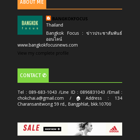
ABOUT ME
BANGKOKFOCUS
Thailand
Bangkok Focus : ข่าวประชาสัมพันธ์
ออนไลน์
www.bangkokfocusnews.com
View my complete profile
CONTACT ✆
Tel : 089-683-1043 /Line ID : 0896831043 /Email :
chokchai.a@gmail.com /🏠Address : 134
Charansanitwong 59 rd., Bangphlat, bkk.10700