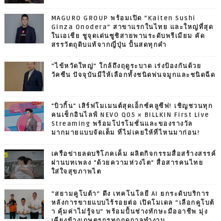
MAGURO GROUP พร้อมเปิด “Kaiten Sushi
Ginza Onodera” สาขาแรกในไทย และใหญ่ที่สุด
ในเอเชีย ชูจุดเด่นซูชิสายพานระดับพรีเมียม คัด
สรรวัตถุดิบแท้จากญี่ปุ่น ปั้นสดทุกคำ
“ไข้หวัดใหญ่” ใกล้ถึงฤดูระบาด เร่งป้องกันด้วย
วัคซีน ปัจจุบันมีให้เลือกทั้งชนิดพ่นจมูกและชนิดฉีด
"บิวกิ้น" เสิร์ฟโมเมนต์สุดเอ็กซ์คลูซีฟ! เชิญชวนทุก
คนเช็กอินไลฟ์ NEVO Q05 × BILLKIN First Live
Streaming พร้อมโปรโมชั่นและของรางวัล
มากมายแบบจัดเต็ม ที่ไม่เคยให้ที่ไหนมาก่อน!
เครือข่ายลดบริโภคเค็ม ผลิตกิจกรรมสื่อสร้างสรรค์
ผ่านบทเพลง "ด้วยความห่วงไต" สื่อสารคนไทย
ใส่ใจสุขภาพไต
“สยามคูโบต้า” ดึง เทคโนโลยี AI ยกระดับบริการ
หลังการขายแบบไร้รอยต่อ เปิดโมเดล “เลือกคูโบต้
า คุ้มค่าไม่รู้จบ” พร้อมปั้นช่างทักษะมืออาชีพ มุ่ง
เคียงข้างเกษตรกรทุกฤดูกาลทำงาน