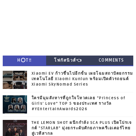
H⭕T‼
โฟกัสนิวส์👈
COMMENTS
Xiaomi EV ก้าวขึ้นไปอีกขั้น เผยโฉมสถาปัตยกรรม
เทคโนโลยี Xiaomi Kunlun พร้อมเปิดตัวรถยนต์
Xiaomi SkyNomad Series
ใครมีมุมสังหารที่ถูกใจโหวตเลย “Princess of
Girls' Love” TOP 5 ของประเทศ รางวัล
#YEntertainAwards2026
THE LEMON SHOT ผนึกกำลัง SCA PLUS เปิดโปรเจ
กต์ "STARLAB" มุ่งยกระดับศักยภาพครีเอเตอร์ไทย
สู่เวทีสากล