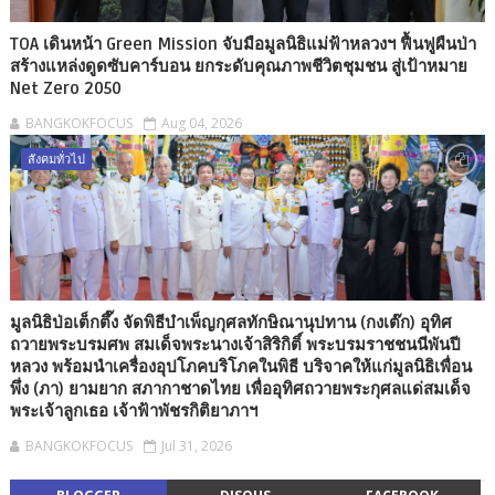
TOA เดินหน้า Green Mission จับมือมูลนิธิแม่ฟ้าหลวงฯ ฟื้นฟูผืนป่า
สร้างแหล่งดูดซับคาร์บอน ยกระดับคุณภาพชีวิตชุมชน สู่เป้าหมาย
Net Zero 2050
BANGKOKFOCUS
Aug 04, 2026
สังคมทั่วไป
มูลนิธิป่อเต็กตึ๊ง จัดพิธีบำเพ็ญกุศลทักษิณานุปทาน (กงเต๊ก) อุทิศ
ถวายพระบรมศพ สมเด็จพระนางเจ้าสิริกิติ์ พระบรมราชชนนีพันปี
หลวง พร้อมนำเครื่องอุปโภคบริโภคในพิธี บริจาคให้แก่มูลนิธิเพื่อน
พึ่ง (ภา) ยามยาก สภากาชาดไทย เพื่ออุทิศถวายพระกุศลแด่สมเด็จ
พระเจ้าลูกเธอ เจ้าฟ้าพัชรกิติยาภาฯ
BANGKOKFOCUS
Jul 31, 2026