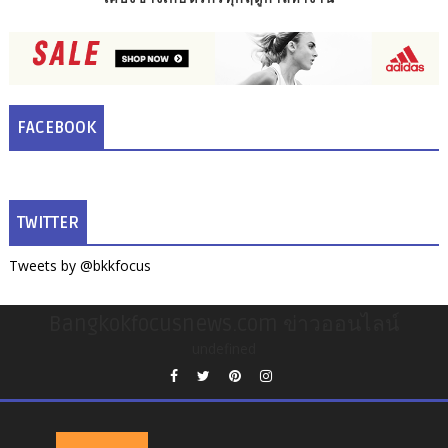
FACEBOOK
TWITTER
Tweets by @bkkfocus
Bangkokfocusnews.com ข่าวออนไลน์
undefined