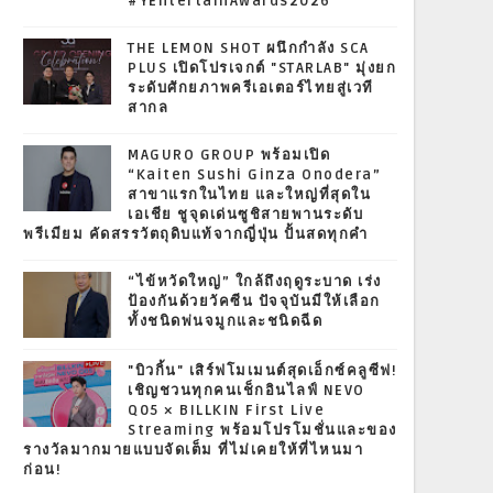
#YEntertainAwards2026
THE LEMON SHOT ผนึกกำลัง SCA
PLUS เปิดโปรเจกต์ "STARLAB" มุ่งยก
ระดับศักยภาพครีเอเตอร์ไทยสู่เวที
สากล
MAGURO GROUP พร้อมเปิด
“Kaiten Sushi Ginza Onodera”
สาขาแรกในไทย และใหญ่ที่สุดใน
เอเชีย ชูจุดเด่นซูชิสายพานระดับ
พรีเมียม คัดสรรวัตถุดิบแท้จากญี่ปุ่น ปั้นสดทุกคำ
“ไข้หวัดใหญ่” ใกล้ถึงฤดูระบาด เร่ง
ป้องกันด้วยวัคซีน ปัจจุบันมีให้เลือก
ทั้งชนิดพ่นจมูกและชนิดฉีด
"บิวกิ้น" เสิร์ฟโมเมนต์สุดเอ็กซ์คลูซีฟ!
เชิญชวนทุกคนเช็กอินไลฟ์ NEVO
Q05 × BILLKIN First Live
Streaming พร้อมโปรโมชั่นและของ
รางวัลมากมายแบบจัดเต็ม ที่ไม่เคยให้ที่ไหนมา
ก่อน!