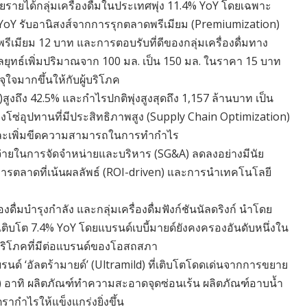
โดยรายได้กลุ่มเครื่องดื่มในประเทศพุ่ง 11.4% YoY โดยเฉพาะ
.7% YoY รับอานิสงส์จากการรุกตลาดพรีเมียม (Premiumization)
รีเมียม 12 บาท และการตอบรับที่ดีของกลุ่มเครื่องดื่มทาง
กลยุทธ์เพิ่มปริมาณจาก 100 มล. เป็น 150 มล. ในราคา 15 บาท
ใจมากขึ้นให้กับผู้บริโภค
)สูงถึง 42.5% และกำไรปกติพุ่งสูงสุดถึง 1,157 ล้านบาท เป็น
งโซ่อุปทานที่มีประสิทธิภาพสูง (Supply Chain Optimization)
่และเพิ่มขีดความสามารถในการทำกำไร
้จ่ายในการจัดจำหน่ายและบริหาร (SG&A) ลดลงอย่างมีนัย
ารตลาดที่เน้นผลลัพธ์ (ROI-driven) และการนำเทคโนโลยี
งดื่มบำรุงกำลัง และกลุ่มเครื่องดื่มฟังก์ชันนัลดริงก์ นำโดย
เติบโต 7.4% YoY โดยแบรนด์เบบี้มายด์ยังคงครองอันดับหนึ่งใน
ู้บริโภคที่มีต่อแบรนด์ของโอสถสภา
ด์ ‘อัลตร้ามายด์’ (Ultramild) ที่เติบโตโดดเด่นจากการขยาย
nt) อาทิ ผลิตภัณฑ์ทำความสะอาดจุดซ่อนเร้น ผลิตภัณฑ์อาบน้ำ
รากำไรให้แข็งแกร่งยิ่งขึ้น