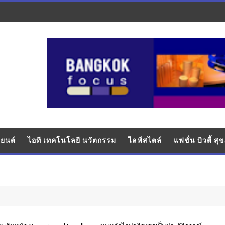
ยนต์
ไอที เทคโนโลยี นวัตกรรม
ไลฟ์สไตล์
แฟชั่น บิวตี้ ส