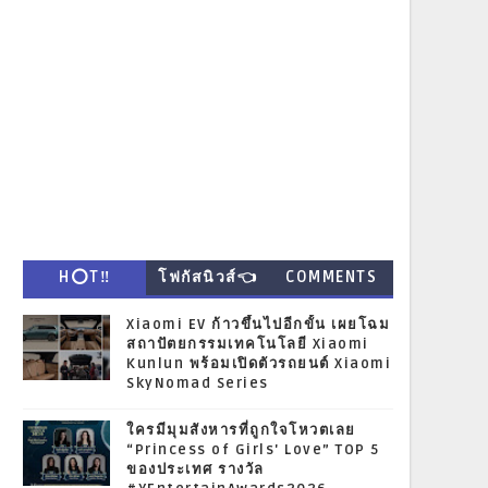
H⭕T‼
โฟกัสนิวส์👈
COMMENTS
Xiaomi EV ก้าวขึ้นไปอีกขั้น เผยโฉม
สถาปัตยกรรมเทคโนโลยี Xiaomi
Kunlun พร้อมเปิดตัวรถยนต์ Xiaomi
SkyNomad Series
ใครมีมุมสังหารที่ถูกใจโหวตเลย
“Princess of Girls' Love” TOP 5
ของประเทศ รางวัล