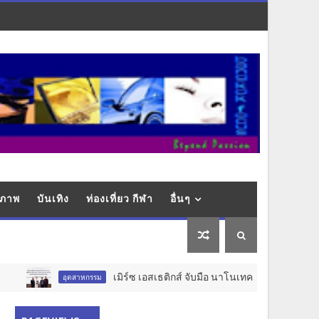
ุขภาพ
บันเทิง
ท่องเที่ยว กีฬา
อื่นๆ
เมิร์ซ เอสเธติกส์ จับมือ นาโนเทค สวทช. วางรากฐาน Aest
อุตสาหกรรม