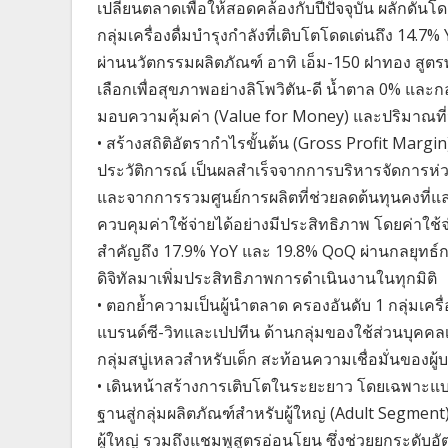
เปลี่ยนตลาดเพื่อให้สอดคล้องกับปีปัจจุบัน ผลักดัน
กลุ่มเครื่องดื่มบำรุงกำลังที่เติบโตโดดเด่นถึง 14
ผ่านนวัตกรรมผลิตภัณฑ์ อาทิ เอ็ม-150 ฝาทอง สูตรพ
เลือกเพื่อสุขภาพอย่างลิโพวิตัน-ดี น้ำตาล 0% และ
มอบความคุ้มค่า (Value for Money) และปริมาณที่จุ
• สร้างสถิติอัตรากำไรขั้นต้น (Gross Profit Margin
ประวัติการณ์ เป็นผลสำเร็จจากการบริหารจัดการห่ว
และจากการรวมศูนย์การผลิตที่ช่วยลดต้นทุนคงที
ควบคุมค่าใช้จ่ายได้อย่างมีประสิทธิภาพ โดยค่าใช
สำคัญถึง 17.9% YoY และ 19.8% QoQ ผ่านกลยุทธ์ก
ดิจิทัลมาเพิ่มประสิทธิภาพการดำเนินงานในทุกมิติ
• ตอกย้ำความเป็นผู้นำตลาด ครองอันดับ 1 กลุ่มเครื่อ
แบรนด์ซี-วิทและเปปทีน ด้านกลุ่มของใช้ส่วนบุคคล
กลุ่มสบู่เหลวสำหรับเด็ก สะท้อนความเชื่อมั่นของผ
• เดินหน้าสร้างการเติบโตในระยะยาว โดยเฉพาะแบรน
ฐานสู่กลุ่มผลิตภัณฑ์สำหรับผู้ใหญ่ (Adult Segme
ผู้ใหญ่ รวมถึงแชมพูสูตรอ่อนโยน ซึ่งช่วยยกระดับอัต