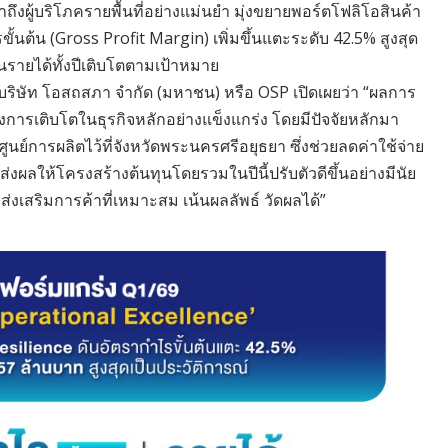
าถึงผู้บริโภครายพื้นที่อย่างแม่นยำ มุ่งขยายพอร์ตโฟลิโอสินค้า
้นต้น (Gross Profit Margin) เพิ่มขึ้นแตะระดับ 42.5% สูงสุด
นรายได้ทั้งปีเติบโตตามเป้าหมาย
 บริษัท โอสถสภา จำกัด (มหาชน) หรือ OSP เปิดเผยว่า “ผลการ
ารเติบโตในธุรกิจหลักอย่างแข็งแกร่ง โดยมีปัจจัยหลักมา
การผลิตไว้ที่จังหวัดพระนครศรีอยุธยา ซึ่งช่วยลดค่าใช้จ่าย
งผลให้โครงสร้างต้นทุนโดยรวมในปีนี้ปรับตัวดีขึ้นอย่างมีนัย
ริมการค้าที่เหมาะสม เน้นผลลัพธ์ วัดผลได้”