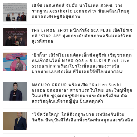
เมิร์ซ เอสเธติกส์ จับมือ นาโนเทค สวทช. วาง
รากฐาน Aesthetic Longevity ขับเคลื่อนไทยสู่
อนาคตเศรษฐกิจสุขภาพ
THE LEMON SHOT ผนึกกำลัง SCA PLUS เปิดโปรเจ
กต์ "STARLAB" มุ่งยกระดับศักยภาพครีเอเตอร์ไทย
สู่เวทีสากล
"บิวกิ้น" เสิร์ฟโมเมนต์สุดเอ็กซ์คลูซีฟ! เชิญชวนทุก
คนเช็กอินไลฟ์ NEVO Q05 × BILLKIN First Live
Streaming พร้อมโปรโมชั่นและของรางวัล
มากมายแบบจัดเต็ม ที่ไม่เคยให้ที่ไหนมาก่อน!
MAGURO GROUP พร้อมเปิด “Kaiten Sushi
Ginza Onodera” สาขาแรกในไทย และใหญ่ที่สุด
ในเอเชีย ชูจุดเด่นซูชิสายพานระดับพรีเมียม คัด
สรรวัตถุดิบแท้จากญี่ปุ่น ปั้นสดทุกคำ
“ไข้หวัดใหญ่” ใกล้ถึงฤดูระบาด เร่งป้องกันด้วย
วัคซีน ปัจจุบันมีให้เลือกทั้งชนิดพ่นจมูกและชนิดฉีด