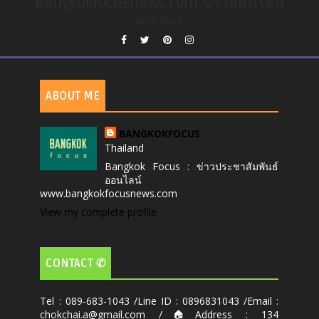
Bangkokfocusnews.com ข่าวออนไลน์
undefined
ABOUT ME
BANGKOKFOCUS
Thailand
Bangkok Focus : ข่าวประชาสัมพันธ์
ออนไลน์
www.bangkokfocusnews.com
View my complete profile
CONTACT ✆
Tel : 089-683-1043 /Line ID : 0896831043 /Email :
chokchai.a@gmail.com /🏠Address : 134