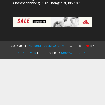
Charansanitwong 59 rd., Bangphlat, bkk.10700
COPYRIGHT
BANGKOKFOCUSNEWS.COM
| CRAFTED WITH
BY
TEMPLATESYARD
| DISTRIBUTED BY
GOOYAABI TEMPLATES