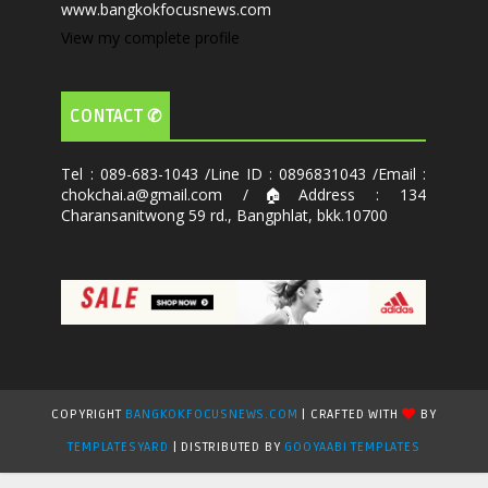
www.bangkokfocusnews.com
View my complete profile
CONTACT ✆
Tel : 089-683-1043 /Line ID : 0896831043 /Email :
chokchai.a@gmail.com /🏠Address : 134
Charansanitwong 59 rd., Bangphlat, bkk.10700
COPYRIGHT
BANGKOKFOCUSNEWS.COM
| CRAFTED WITH
BY
TEMPLATESYARD
| DISTRIBUTED BY
GOOYAABI TEMPLATES