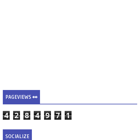
PAGEVIEWS 👀
4
2
8
4
9
7
1
SOCIALIZE