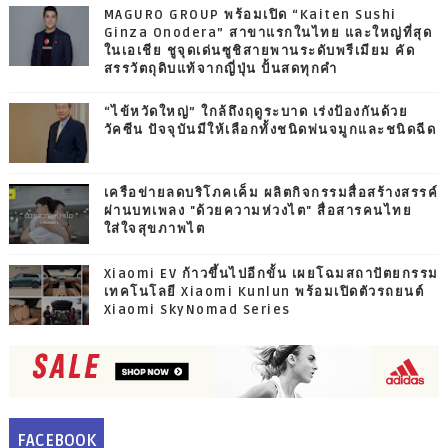
MAGURO GROUP พร้อมเปิด “Kaiten Sushi
Ginza Onodera” สาขาแรกในไทย และใหญ่ที่สุด
ในเอเชีย ชูจุดเด่นซูชิสายพานระดับพรีเมียม คัด
สรรวัตถุดิบแท้จากญี่ปุ่น ปั้นสดทุกคำ
“ไข้หวัดใหญ่” ใกล้ถึงฤดูระบาด เร่งป้องกันด้วย
วัคซีน ปัจจุบันมีให้เลือกทั้งชนิดพ่นจมูกและชนิดฉีด
เครือข่ายลดบริโภคเค็ม ผลิตกิจกรรมสื่อสร้างสรรค์
ผ่านบทเพลง "ด้วยความห่วงไต" สื่อสารคนไทย
ใส่ใจสุขภาพไต
Xiaomi EV ก้าวขึ้นไปอีกขั้น เผยโฉมสถาปัตยกรรม
เทคโนโลยี Xiaomi Kunlun พร้อมเปิดตัวรถยนต์
Xiaomi SkyNomad Series
FACEBOOK