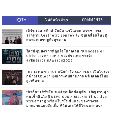
H⭕T‼
โฟกัสนิวส์👈
COMMENTS
เมิร์ซ เอสเธติกส์ จับมือ นาโนเทค สวทช. วาง
รากฐาน Aesthetic Longevity ขับเคลื่อนไทยสู่
อนาคตเศรษฐกิจสุขภาพ
ใครมีมุมสังหารที่ถูกใจโหวตเลย “Princess of
Girls' Love” TOP 5 ของประเทศ รางวัล
#YEntertainAwards2026
THE LEMON SHOT ผนึกกำลัง SCA PLUS เปิดโปรเจ
กต์ "STARLAB" มุ่งยกระดับศักยภาพครีเอเตอร์ไทย
สู่เวทีสากล
"บิวกิ้น" เสิร์ฟโมเมนต์สุดเอ็กซ์คลูซีฟ! เชิญชวนทุก
คนเช็กอินไลฟ์ NEVO Q05 × BILLKIN First Live
Streaming พร้อมโปรโมชั่นและของรางวัล
มากมายแบบจัดเต็ม ที่ไม่เคยให้ที่ไหนมาก่อน!