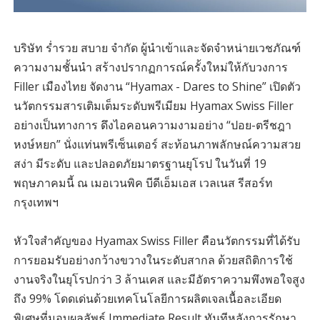
บริษัท ร่ำรวย สบาย จำกัด ผู้นำเข้าและจัดจำหน่ายเวชภัณฑ์
ความงามชั้นนำ สร้างปรากฏการณ์ครั้งใหม่ให้กับวงการ
Filler เมืองไทย จัดงาน “Hyamax - Dares to Shine” เปิดตัว
นวัตกรรมสารเติมเต็มระดับพรีเมียม Hyamax Swiss Filler
อย่างเป็นทางการ ดึงไอคอนความงามอย่าง “ปอย-ตรีชฎา
หงษ์หยก” นั่งแท่นพรีเซ็นเตอร์ สะท้อนภาพลักษณ์ความสวย
สง่า มีระดับ และปลอดภัยมาตรฐานยุโรป ในวันที่ 19
พฤษภาคมนี้ ณ เมอเวนพิค บีดีเอ็มเอส เวลเนส รีสอร์ท
กรุงเทพฯ
หัวใจสำคัญของ Hyamax Swiss Filler คือนวัตกรรมที่ได้รับ
การยอมรับอย่างกว้างขวางในระดับสากล ด้วยสถิติการใช้
งานจริงในยุโรปกว่า 3 ล้านเคส และมีอัตราความพึงพอใจสูง
ถึง 99% โดดเด่นด้วยเทคโนโลยีการผลิตเจลเนื้อละเอียด
พิเศษที่มอบผลลัพธ์ Immediate Result ทันทีหลังการรักษา