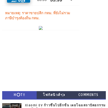
H⭕T‼
โฟกัสนิวส์👈
COMMENTS
Xiaomi EV ก้าวขึ้นไปอีกขั้น เผยโฉมสถาปัตยกรรม