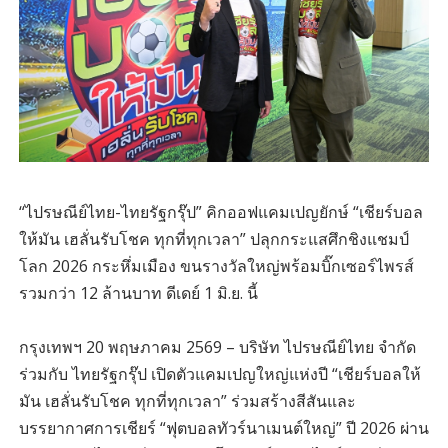
“ไปรษณีย์ไทย-ไทยรัฐกรุ๊ป” คิกออฟแคมเปญยักษ์ “เชียร์บอล
ให้มัน เฮลั่นรับโชค ทุกที่ทุกเวลา” ปลุกกระแสศึกชิงแชมป์
โลก 2026 กระหึ่มเมือง ขนรางวัลใหญ่พร้อมบิ๊กเซอร์ไพรส์
รวมกว่า 12 ล้านบาท ดีเดย์ 1 มิ.ย. นี้
กรุงเทพฯ 20 พฤษภาคม 2569 – บริษัท ไปรษณีย์ไทย จำกัด
ร่วมกับ ไทยรัฐกรุ๊ป เปิดตัวแคมเปญใหญ่แห่งปี “เชียร์บอลให้
มัน เฮลั่นรับโชค ทุกที่ทุกเวลา” ร่วมสร้างสีสันและ
บรรยากาศการเชียร์ “ฟุตบอลทัวร์นาเมนต์ใหญ่” ปี 2026 ผ่าน