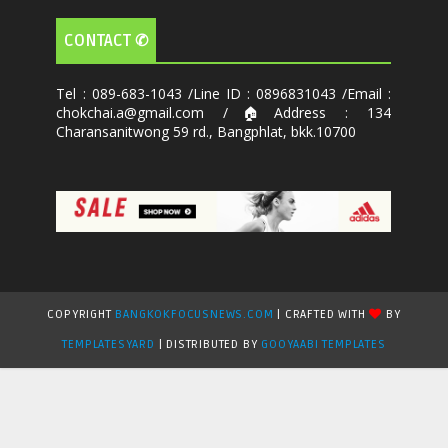
CONTACT ✆
Tel : 089-683-1043 /Line ID : 0896831043 /Email :
chokchai.a@gmail.com /🏠Address : 134
Charansanitwong 59 rd., Bangphlat, bkk.10700
COPYRIGHT
BANGKOKFOCUSNEWS.COM
| CRAFTED WITH
BY
TEMPLATESYARD
| DISTRIBUTED BY
GOOYAABI TEMPLATES