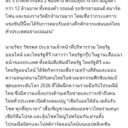
ละ 3 บาทเท่ากันทั้ง 2 ช่องทาง พร้อมลุ้นรางวัลรวมมูลค่า
กว่า 12 ล้านบาท ทั้งทองคำ รถยนต์ รถจักรยานยนต์ สมาร์ต
โฟน และของรางวัลอีกจำนวนมาก โดยเชื่อว่ากระแสการ
แข่งขันปีนี้จะได้รับการตอบรับอย่างคึกคักจากแฟนบอลไทย
ทั่วประเทศอย่างแน่นอน”
นายวัชร วัชรพล ประธานเจ้าหน้าที่บริหารร่วม ไทยรัฐ
ออนไลน์ และไทยรัฐทีวี กล่าวว่า ไทยรัฐกรุ๊ป ในฐานะสื่อแนว
หน้าของประเทศ ทั้งหนังสือพิมพ์ไทยรัฐ ไทยรัฐทีวี และ
ไทยรัฐออนไลน์ ได้จัดกิจกรรมเพื่อร่วมสร้างสีสันและมอบ
ความสนุกสนานให้กับคนไทยในช่วงมหกรรมศึกชิงแชมป์
ฟุตบอลระดับโลก 2026 ที่ได้ผนึกความร่วมมือกับไปรษณีย์
ไทย ซึ่งมีความแข็งแกร่งด้านเครือข่ายและการเข้าถึงคน
ไทยทั่วประเทศ เปิดตัวแคมเปญ “เชียร์บอลให้มัน เฮลั่นรับ
โชค ทุกที่ทุกเวลา” เพื่อเชิญชวนแฟนบอลชาวไทยร่วมสนุก
เชียร์ทีมโปรด และลุ้นโชคใหญ่ไปพร้อมกัน ผ่านทั้ง
ไปรษณียบัตรและโปสต์การ์ดออนไลน์บนแอปพลิเคชัน