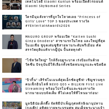
เทคโนโลยี Xiaomi Kunlun พร้อมเปิดตัวรถยนต์
Xiaomi SkyNomad Series
ใครมีมุมสังหารที่ถูกใจโหวตเลย “Princess of
Girls' Love” TOP 5 ของประเทศ รางวัล
#YEntertainAwards2026
MAGURO GROUP พร้อมเปิด “Kaiten Sushi
Ginza Onodera” สาขาแรกในไทย และใหญ่ที่สุด
ในเอเชีย ชูจุดเด่นซูชิสายพานระดับพรีเมียม คัด
สรรวัตถุดิบแท้จากญี่ปุ่น ปั้นสดทุกคำ
“ไข้หวัดใหญ่” ใกล้ถึงฤดูระบาด เร่งป้องกันด้วย
วัคซีน ปัจจุบันมีให้เลือกทั้งชนิดพ่นจมูกและชนิดฉีด
"บิวกิ้น" เสิร์ฟโมเมนต์สุดเอ็กซ์คลูซีฟ! เชิญชวนทุก
คนเช็กอินไลฟ์ NEVO Q05 × BILLKIN First Live
Streaming พร้อมโปรโมชั่นและของรางวัล
มากมายแบบจัดเต็ม ที่ไม่เคยให้ที่ไหนมาก่อน!
มูลนิธิป่อเต็กตึ๊ง จัดพิธีบำเพ็ญกุศลทักษิณานุปทาน
(กงเต๊ก) อุทิศถวายพระบรมศพ สมเด็จพระนางเจ้า