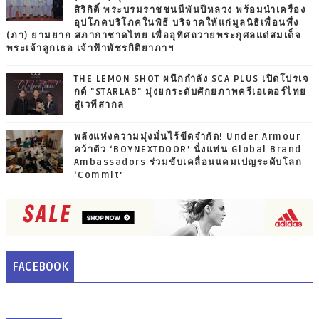
สิริกิติ์ พระบรมราชชนนีพันปีหลวง พร้อมนำเครื่อง
อุปโภคบริโภคในพิธี บริจาคให้แก่มูลนิธิเพื่อนพึ่ง
(ภา) ยามยาก สภากาชาดไทย เพื่ออุทิศถวายพระกุศลแด่สมเด็จ
พระเจ้าลูกเธอ เจ้าฟ้าพัชรกิติยาภาฯ
THE LEMON SHOT ผนึกกำลัง SCA PLUS เปิดโปรเจ
กต์ "STARLAB" มุ่งยกระดับศักยภาพครีเอเตอร์ไทย
สู่เวทีสากล
พลังแห่งความมุ่งมั่นไร้ขีดจำกัด! Under Armour
คว้าตัว ‘BOYNEXTDOOR’ นั่งแท่น Global Brand
Ambassadors ร่วมขับเคลื่อนแคมเปญระดับโลก
‘Commit’
FACEBOOK