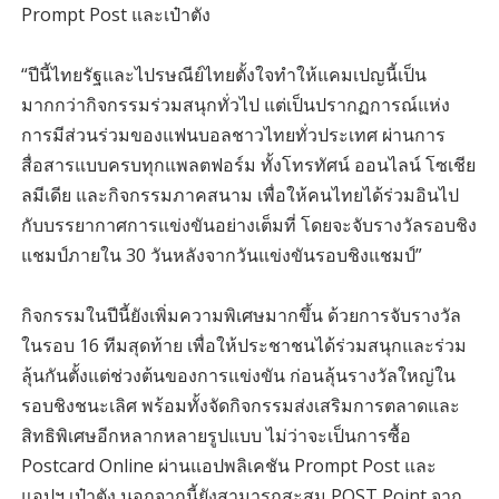
Prompt Post และเป๋าตัง
“ปีนี้ไทยรัฐและไปรษณีย์ไทยตั้งใจทำให้แคมเปญนี้เป็น
มากกว่ากิจกรรมร่วมสนุกทั่วไป แต่เป็นปรากฏการณ์แห่ง
การมีส่วนร่วมของแฟนบอลชาวไทยทั่วประเทศ ผ่านการ
สื่อสารแบบครบทุกแพลตฟอร์ม ทั้งโทรทัศน์ ออนไลน์ โซเชีย
ลมีเดีย และกิจกรรมภาคสนาม เพื่อให้คนไทยได้ร่วมอินไป
กับบรรยากาศการแข่งขันอย่างเต็มที่ โดยจะจับรางวัลรอบชิง
แชมป์ภายใน 30 วันหลังจากวันแข่งขันรอบชิงแชมป์”
กิจกรรมในปีนี้ยังเพิ่มความพิเศษมากขึ้น ด้วยการจับรางวัล
ในรอบ 16 ทีมสุดท้าย เพื่อให้ประชาชนได้ร่วมสนุกและร่วม
ลุ้นกันตั้งแต่ช่วงต้นของการแข่งขัน ก่อนลุ้นรางวัลใหญ่ใน
รอบชิงชนะเลิศ พร้อมทั้งจัดกิจกรรมส่งเสริมการตลาดและ
สิทธิพิเศษอีกหลากหลายรูปแบบ ไม่ว่าจะเป็นการซื้อ
Postcard Online ผ่านแอปพลิเคชัน Prompt Post และ
แอปฯ เป๋าตัง นอกจากนี้ยังสามารถสะสม POST Point จาก