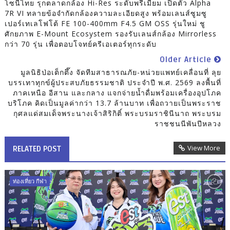
โซนี่ไทย รุกตลาดกล้อง Hi-Res ระดับพรีเมียม เปิดตัว Alpha
7R VI ทลายข้อจำกัดกล้องความละเอียดสูง พร้อมเลนส์ซูมซู
เปอร์เทเลโฟโต้ FE 100-400mm F4.5 GM OSS รุ่นใหม่ ชู
ศักยภาพ E-Mount Ecosystem รองรับเลนส์กล้อง Mirrorless
กว่า 70 รุ่น เพื่อตอบโจทย์ครีเอเตอร์ทุกระดับ
Older Article
มูลนิธิป่อเต็กตึ๊ง จัดทีมสาธารณภัย-หน่วยแพทย์เคลื่อนที่ ลุย
บรรเทาทุกข์ผู้ประสบภัยธรรมชาติ ประจำปี พ.ศ. 2569 ลงพื้นที่
ภาคเหนือ อีสาน และกลาง แจกจ่ายน้ำดื่มพร้อมเครื่องอุปโภค
บริโภค คิดเป็นมูลค่ากว่า 13.7 ล้านบาท เพื่อถวายเป็นพระราช
กุศลแด่สมเด็จพระนางเจ้าสิริกิติ์ พระบรมราชินีนาถ พระบรม
ราชชนนีพันปีหลวง
View More
RELATED POST
ท่องเที่ยว กีฬา