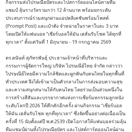
กิจกรรมส่งไปรษณียบัตรและโปสการ์ดออนไลน์ทายทีม
แชมป์ ลุ้นรางวัลรวมกว่า 12 ล้านบาท พร้อมยกระดับ
ประสบการณ์ร่วมสนุกผ่านแอปพลิเคชันพร้อมโพสต์
(Prompt Post) และเป๋าตัง จำหน่ายในราคาใบละ 3 บาท
โดยเปิดให้แฟนบอล “เชียร์บอลให้มัน เฮลั่นรับโชค ได้ทุกที่
ทุกเวลา” ตั้งแต่วันที่ 1 มิถุนายน - 19 กรกฎาคม 2569
ดร.ดนันท์ สุภัทรพันธุ์ ประธานเจ้าหน้าที่บริหารและ
กรรมการผู้จัดการใหญ่ บริษัท ไปรษณีย์ไทย จำกัด กล่าวว่า
ไปรษณีย์ไทยมีความใกล้ชิดและผูกพันกับคนไทยในทุกพื้นที่
ทั่วประเทศ จึงได้เข้ามาเป็นตัวกลางในการส่งมอบความสุข
และความสนุกสนานให้กับคนไทย โดยร่วมเป็นส่วนหนึ่งใน
การสร้างสีสันและบรรยากาศแห่งการเชียร์มหกรรมลูกหนัง
ระดับโลกปี 2026 ให้คึกคักอีกครั้ง ผ่านกิจกรรม “เชียร์บอล
ให้มัน เฮลั่นรับโชค ทุกที่ทุกเวลา” ซึ่งจัดขึ้นอย่างต่อเนื่องเป็น
ครั้งที่ 15 นับตั้งแต่ปี พ.ศ.2539 เปิดโอกาสให้แฟนบอลร่วมลุ้น
ทีมแชมป์ผ่านทั้งไปรษณียบัตร และโปสต์การ์ดออนไลน์ผ่าน