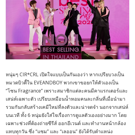
หนุ่มๆ CIR*CRL เปิดใจแบบเป็นกันเองว่า หากเปรียบวงเป็น
หมวดบิวตี้ใน EVEANDBOY พวกเขาขอยกให้ตัวเองเป็น
“โซน Fragrance” เพราะสมาชิกแต่ละคนมีคาแรกเตอร์และ
เสน่ห์เฉพาะตัว เปรียบเหมือนน้ำหอมคนละกลิ่นที่เมื่อนำมา
รวมกันกลับสร้างเคมีใหม่ที่ลงตัวและน่าจดจำ นอกจากเสน่ห์
บนเวที ทั้ง 6 หนุ่มยังใส่ใจเรื่องการดูแลตัวเองอย่างมาก โดย
เฉพาะช่วงที่ต้องถ่ายซีรีส์ ออกอีเวนต์ และทำงานหน้ากล้อง
แทบทุกวัน ซึ่ง “แซม” และ “เลออน” ยังได้รับตำแหน่ง