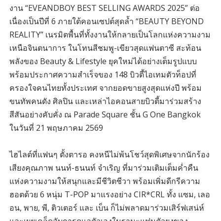
งาน “EVEANDBOY BEST SELLING AWARDS 2025” ต่อ
เนื่องเป็นปีที่ 6 ภายใต้คอนเซปต์สุดล้ำ “BEAUTY BEYOND
REALITY” เนรมิตพื้นที่ทั้งงานให้กลายเป็นโลกแห่งความงาม
เหนือจินตนาการ ในโทนสีชมพู-เขียวสุดแฟนตาซี สะท้อน
พลังของ Beauty & Lifestyle ยุคใหม่ได้อย่างเต็มรูปแบบ
พร้อมประกาศความสำเร็จของ 148 บิวตี้ไอเทมตัวท็อปที่
ครองใจคนไทยทั้งประเทศ จากยอดขายสูงสุดแห่งปี พร้อม
ขนทัพคนดัง ศิลปิน และเหล่าไอคอนสายบิวตี้มาร่วมสร้าง
สีสันอย่างคับคั่ง ณ Parade Square ชั้น G One Bangkok
ในวันที่ 21 พฤษภาคม 2569
ไฮไลต์ที่แฟนๆ ตั้งตารอ คงหนีไม่พ้นโชว์สุดพิเศษจากนักร้อง
เสียงคุณภาพ นนท์-ธนนท์ จําเริญ ที่มาร่วมเติมเต็มค่ำคืน
แห่งความงามให้สนุกและมีชีวิตชีวา พร้อมเพิ่มดีกรีความ
ฮอตด้วย 6 หนุ่ม T-POP มาแรงอย่าง CIR*CRL ทั้ง แซม, เลอ
อน, พาย, พี, ติวเตอร์ และ เบ็น ก็ไม่พลาดมาร่วมเสิร์ฟเสน่ห์