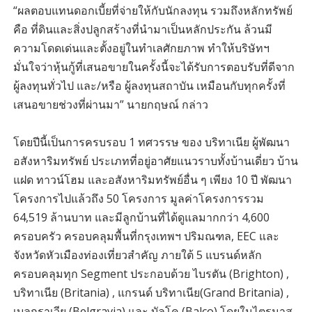
“ผลตอบแทนดอกเบี้ยที่จ่ายให้กับนักลงทุน รวมถึงหลักทรัพย์
คือ ที่ดินและสิ่งปลูกสร้างที่นำมาเป็นหลักประกัน ล้วนมี
ความโดดเด่นและตั้งอยู่ในทำเลศักยภาพ ทำให้บริษัทฯ
มั่นใจว่าหุ้นกู้ที่เสนอขายในครั้งนี้จะได้รับการตอบรับที่ดีจาก
ผู้ลงทุนทั่วไป และ/หรือ ผู้ลงทุนสถาบัน เหมือนกับทุกครั้งที่
เสนอขายช่วงที่ผ่านมา” นายกฤษณ์ กล่าว
โดยปีนี้เป็นการครบรอบ 1 ทศวรรษ ของ บริทาเนีย ผู้พัฒนา
อสังหาริมทรัพย์ ประเภทที่อยู่อาศัยแนวราบทั้งบ้านเดี่ยว บ้าน
แฝด ทาวน์โฮม และอสังหาริมทรัพย์อื่น ๆ เพียง 10 ปี พัฒนา
โครงการไปแล้วถึง 50 โครงการ มูลค่าโครงการรวม
64,519 ล้านบาท และมีลูกบ้านที่ได้ดูแลมากกว่า 4,600
ครอบครัว ครอบคลุมพื้นที่กรุงเทพฯ ปริมณฑล, EEC และ
จังหวัดหัวเมืองท่องเที่ยวสำคัญ ภายใต้ 5 แบรนด์หลัก
ครอบคลุมทุก Segment ประกอบด้วย ไบรตัน (Brighton) ,
บริทาเนีย (Britania) , แกรนด์ บริทาเนีย(Grand Britania) ,
เบลกราเวีย (Belgravia) และ บัลโค (Balco) โดยในไตรมาส