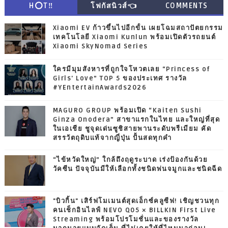
H⭕T‼
โฟกัสนิวส์👈
COMMENTS
Xiaomi EV ก้าวขึ้นไปอีกขั้น เผยโฉมสถาปัตยกรรม
เทคโนโลยี Xiaomi Kunlun พร้อมเปิดตัวรถยนต์
Xiaomi SkyNomad Series
ใครมีมุมสังหารที่ถูกใจโหวตเลย “Princess of
Girls' Love” TOP 5 ของประเทศ รางวัล
#YEntertainAwards2026
MAGURO GROUP พร้อมเปิด “Kaiten Sushi
Ginza Onodera” สาขาแรกในไทย และใหญ่ที่สุด
ในเอเชีย ชูจุดเด่นซูชิสายพานระดับพรีเมียม คัด
สรรวัตถุดิบแท้จากญี่ปุ่น ปั้นสดทุกคำ
“ไข้หวัดใหญ่” ใกล้ถึงฤดูระบาด เร่งป้องกันด้วย
วัคซีน ปัจจุบันมีให้เลือกทั้งชนิดพ่นจมูกและชนิดฉีด
"บิวกิ้น" เสิร์ฟโมเมนต์สุดเอ็กซ์คลูซีฟ! เชิญชวนทุก
คนเช็กอินไลฟ์ NEVO Q05 × BILLKIN First Live
Streaming พร้อมโปรโมชั่นและของรางวัล