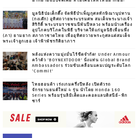
มากมายแบบจัดเต็ม ที่ไม่เคยให้ที่ไหนมาก่อน!
มูลนิธิป่อเต็กตึ๊ง จัดพิธีบำเพ็ญกุศลทักษิณานุปทาน
(กงเต๊ก) อุทิศถวายพระบรมศพ สมเด็จพระนางเจ้า
สิริกิติ์ พระบรมราชชนนีพันปีหลวง พร้อมนำเครื่อง
อุปโภคบริโภคในพิธี บริจาคให้แก่มูลนิธิเพื่อนพึ่ง
(ภา) ยามยาก สภากาชาดไทย เพื่ออุทิศถวายพระกุศลแด่สมเด็จ
พระเจ้าลูกเธอ เจ้าฟ้าพัชรกิติยาภาฯ
พลังแห่งความมุ่งมั่นไร้ขีดจำกัด! Under Armour
คว้าตัว ‘BOYNEXTDOOR’ นั่งแท่น Global Brand
Ambassadors ร่วมขับเคลื่อนแคมเปญระดับโลก
‘Commit’
ไทยฮอนด้า เร่งเกมครึ่งปีหลัง เปิดตัวรถ
จักรยานยนต์ใหม่ 4 รุ่น นำโดย Honda 160
Series พร้อมรุ่นลิมิเต็ดและคอลแลบดิสนีย์–พิก
ซาร์