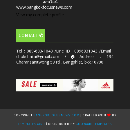
ออนไลน์
www.bangkokfocusnews.com
View my complete profile
CONTACT ✆
Tel : 089-683-1043 /Line ID : 0896831043 /Email :
chokchai.a@gmail.com /🏠Address : 134
Charansanitwong 59 rd., Bangphlat, bkk.10700
COPYRIGHT
BANGKOKFOCUSNEWS.COM
| CRAFTED WITH
BY
TEMPLATESYARD
| DISTRIBUTED BY
GOOYAABI TEMPLATES