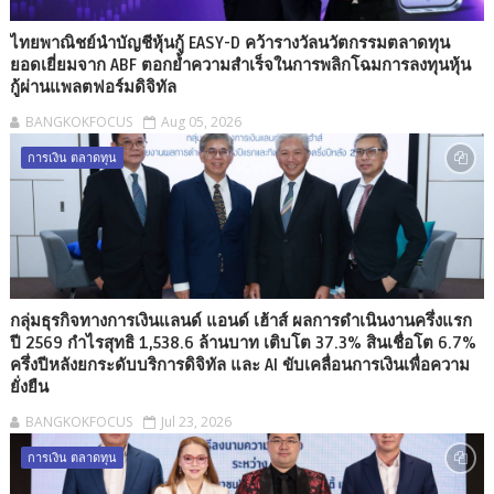
ไทยพาณิชย์นำบัญชีหุ้นกู้ EASY-D คว้ารางวัลนวัตกรรมตลาดทุน
ยอดเยี่ยมจาก ABF ตอกย้ำความสำเร็จในการพลิกโฉมการลงทุนหุ้น
กู้ผ่านแพลตฟอร์มดิจิทัล
BANGKOKFOCUS
Aug 05, 2026
การเงิน ตลาดทุน
กลุ่มธุรกิจทางการเงินแลนด์ แอนด์ เฮ้าส์ ผลการดำเนินงานครึ่งแรก
ปี 2569 กำไรสุทธิ 1,538.6 ล้านบาท เติบโต 37.3% สินเชื่อโต 6.7%
ครึ่งปีหลังยกระดับบริการดิจิทัล และ AI ขับเคลื่อนการเงินเพื่อความ
ยั่งยืน
BANGKOKFOCUS
Jul 23, 2026
การเงิน ตลาดทุน