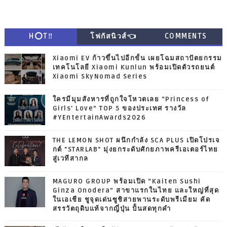
H⭕T‼
โฟกัสนิวส์👈
COMMENTS
Xiaomi EV ก้าวขึ้นไปอีกขั้น เผยโฉมสถาปัตยกรรม
เทคโนโลยี Xiaomi Kunlun พร้อมเปิดตัวรถยนต์
Xiaomi SkyNomad Series
ใครมีมุมสังหารที่ถูกใจโหวตเลย “Princess of
Girls' Love” TOP 5 ของประเทศ รางวัล
#YEntertainAwards2026
THE LEMON SHOT ผนึกกำลัง SCA PLUS เปิดโปรเจ
กต์ "STARLAB" มุ่งยกระดับศักยภาพครีเอเตอร์ไทย
สู่เวทีสากล
MAGURO GROUP พร้อมเปิด “Kaiten Sushi
Ginza Onodera” สาขาแรกในไทย และใหญ่ที่สุด
ในเอเชีย ชูจุดเด่นซูชิสายพานระดับพรีเมียม คัด
สรรวัตถุดิบแท้จากญี่ปุ่น ปั้นสดทุกคำ