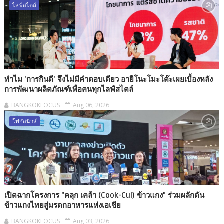
ไลฟ์สไตล์
ทำไม 'การกินดี' จึงไม่มีคำตอบเดียว อายิโนะโมะโต๊ะเผยเบื้องหลัง
การพัฒนาผลิตภัณฑ์เพื่อคนทุกไลฟ์สไตล์
BANGKOKFOCUS
Aug 06, 2026
โฟกัสนิวส์
เปิดฉากโครงการ "คลุก เคล้า (Cook-Cul) ข้าวแกง" ร่วมผลักดัน
ข้าวแกงไทยสู่มรดกอาหารแห่งเอเชีย
BANGKOKFOCUS
Aug 03, 2026