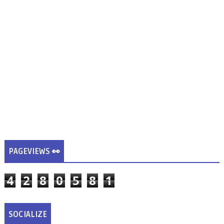
PAGEVIEWS 👀
4
2
8
0
5
8
1
SOCIALIZE