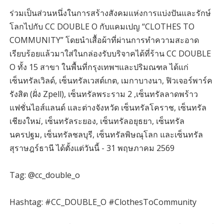
ร่วมเป็นส่วนหนึ่งในการสร้างสังคมแห่งการแบ่งปันและรักษ์
โลกไปกับ CC DOUBLE O กับแคมเปญ “CLOTHES TO
COMMUNITY” โดยนำเสื้อผ้าที่ผ่านการทำความสะอาด
เรียบร้อยแล้วมาใส่ในกล่องรับบริจาคได้ที่ร้าน CC DOUBLE
O ทั้ง 15 สาขา ในพื้นที่กรุงเทพฯและปริมณฑล ได้แก่
เซ็นทรัลเวิลด์, เซ็นทรัลเวสต์เกต, เมกาบางนา, ฟิวเจอร์พาร์ค
รังสิต (ฝั่ง Zpell), เซ็นทรัลพระราม 2 ,เซ็นทรัลลาดพร้าว
แฟชั่นไอส์แลนด์ และต่างจังหวัด เซ็นทรัลโคราช, เซ็นทรัล
เชียงใหม่, เซ็นทรัลระยอง, เซ็นทรัลอยุธยา, เซ็นทรัล
นครปฐม, เซ็นทรัลชลบุรี, เซ็นทรัลพิษณุโลก และเซ็นทรัล
สุราษฎร์ธานี ได้ตั้งแต่วันนี้ - 31 พฤษภาคม 2569
Tag: @cc_double_o
Hashtag: #CC_DOUBLE_O #ClothesToCommunity