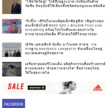
“ไข้หวัดใหญ่” ใกล้ถึงฤดูระบาด เร่งป้องกันด้วย
วัคซีน ปัจจุบันมีให้เลือกทั้งชนิดพ่นจมูกและชนิดฉีด
"บิวกิ้น" เสิร์ฟโมเมนต์สุดเอ็กซ์คลูซีฟ! เชิญชวนทุก
คนเช็กอินไลฟ์ NEVO Q05 × BILLKIN First Live
Streaming พร้อมโปรโมชั่นและของรางวัล
มากมายแบบจัดเต็ม ที่ไม่เคยให้ที่ไหนมาก่อน!
เมิร์ซ เอสเธติกส์ จับมือ นาโนเทค สวทช. วาง
รากฐาน Aesthetic Longevity ขับเคลื่อนไทยสู่
อนาคตเศรษฐกิจสุขภาพ
เครือข่ายลดบริโภคเค็ม ผลิตกิจกรรมสื่อสร้างสรรค์
ผ่านบทเพลง "ด้วยความห่วงไต" สื่อสารคนไทย
ใส่ใจสุขภาพไต
FACEBOOK