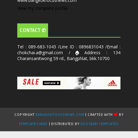
www.bangkokfocusnews.com
View my complete profile
CONTACT ✆
Tel : 089-683-1043 /Line ID : 0896831043 /Email :
chokchai.a@gmail.com /🏠Address : 134
Charansanitwong 59 rd., Bangphlat, bkk.10700
COPYRIGHT
BANGKOKFOCUSNEWS.COM
| CRAFTED WITH
BY
TEMPLATESYARD
| DISTRIBUTED BY
GOOYAABI TEMPLATES