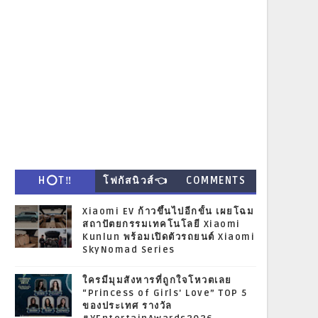
H⭕T‼
โฟกัสนิวส์👈
COMMENTS
Xiaomi EV ก้าวขึ้นไปอีกขั้น เผยโฉม
สถาปัตยกรรมเทคโนโลยี Xiaomi
Kunlun พร้อมเปิดตัวรถยนต์ Xiaomi
SkyNomad Series
ใครมีมุมสังหารที่ถูกใจโหวตเลย
“Princess of Girls' Love” TOP 5
ของประเทศ รางวัล