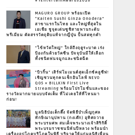
#YEntertainAwards2026
MAGURO GROUP พร้อมเปิด
“Kaiten Sushi Ginza Onodera”
สาขาแรกในไทย และใหญ่ที่สุดใน
เอเชีย ชูจุดเด่นซูชิสายพานระดับ
พรีเมียม คัดสรรวัตถุดิบแท้จากญี่ปุ่น ปั้นสดทุกคำ
“ไข้หวัดใหญ่” ใกล้ถึงฤดูระบาด เร่ง
ป้องกันด้วยวัคซีน ปัจจุบันมีให้เลือก
ทั้งชนิดพ่นจมูกและชนิดฉีด
"บิวกิ้น" เสิร์ฟโมเมนต์สุดเอ็กซ์คลูซีฟ!
เชิญชวนทุกคนเช็กอินไลฟ์ NEVO
Q05 × BILLKIN First Live
Streaming พร้อมโปรโมชั่นและของ
รางวัลมากมายแบบจัดเต็ม ที่ไม่เคยให้ที่ไหนมา
ก่อน!
มูลนิธิป่อเต็กตึ๊ง จัดพิธีบำเพ็ญกุศล
ทักษิณานุปทาน (กงเต๊ก) อุทิศถวาย
พระบรมศพ สมเด็จพระนางเจ้าสิริกิติ์
พระบรมราชชนนีพันปีหลวง พร้อมนำ
เครื่องอุปโภคบริโภคในพิธี บริจาคให้แก่มูลนิธิเพื่อน