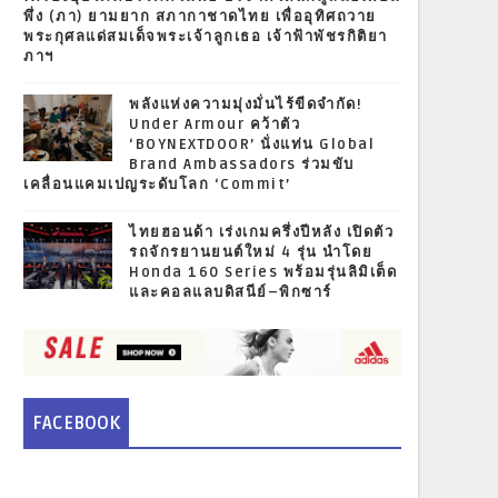
พึ่ง (ภา) ยามยาก สภากาชาดไทย เพื่ออุทิศถวาย
พระกุศลแด่สมเด็จพระเจ้าลูกเธอ เจ้าฟ้าพัชรกิติยา
ภาฯ
พลังแห่งความมุ่งมั่นไร้ขีดจำกัด!
Under Armour คว้าตัว
‘BOYNEXTDOOR’ นั่งแท่น Global
Brand Ambassadors ร่วมขับ
เคลื่อนแคมเปญระดับโลก ‘Commit’
ไทยฮอนด้า เร่งเกมครึ่งปีหลัง เปิดตัว
รถจักรยานยนต์ใหม่ 4 รุ่น นำโดย
Honda 160 Series พร้อมรุ่นลิมิเต็ด
และคอลแลบดิสนีย์–พิกซาร์
FACEBOOK