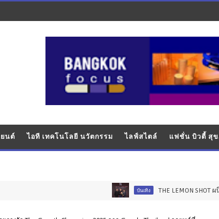
ยนต์
ไอที เทคโนโลยี นวัตกรรม
ไลฟ์สไตล์
แฟชั่น บิวตี้ ส
THE LEMON SHOT ผนึกกำลัง SCA
บันเทิง