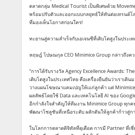
ตลาดกลุ่ม Medical Tourist เป็นพิเศษด้วย Movemen
พร้อมปรับตัวและออกแบบกลยุทธ์ให้ทันต่อเทรนด์โลกอ
ที่มองเห็นโอกาสก่อนใคร!
ทะยานสู่ความสำเร็จกับเอเจนซีที่เติบโตสูงในประ
หฤษฎ์ โปษณกุล CEO Minimice Group กล่าวถึงความ
“การได้รับรางวัล Agency Excellence Awards: Th
เติบโตสูงในประเทศไทย คือเครื่องยืนยันว่าเราเดินม
วางแผนโฆษณาแคมเปญให้เแก่ลูกค้า แต่ Minimice Gro
ผลลัพธ์โดยใช้ Data และเทคโนโลยี AI ของ Google ม
อีกกำลังใจสำคัญให้ทีมงาน Minimice Group ทุกคน
พัฒนาโซลูชันที่เหนือระดับ ผลักดันให้ลูกค้าก้าวส
ในโลกการตลาดดิจิทัลที่ดุเดือด การมี Partner ที่เ