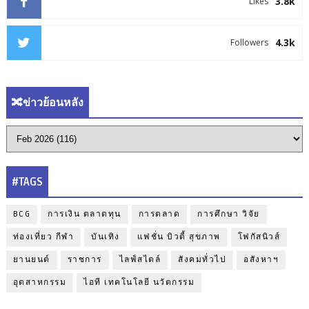
3.8k
Likes
4.3k
Followers
🔀ข่าวย้อนหลัง
#TAGS
BCG
การเงิน ตลาดทุน
การตลาด
การศึกษา วิจัย
ท่องเที่ยว กีฬา
บันเทิง
แฟชั่น บิวตี้ สุขภาพ
โฟกัสนิวส์
ยานยนต์
ราชการ
ไลฟ์สไตล์
สังคมทั่วไป
อสังหาฯ
อุตสาหกรรม
ไอที เทคโนโลยี นวัตกรรม