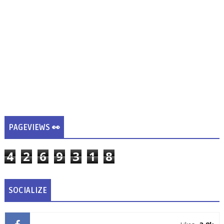
PAGEVIEWS 👀
4
2
6
9
3
1
8
SOCIALIZE