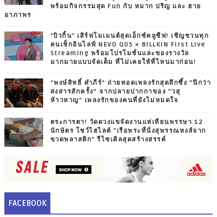
พร้อมกิจกรรมสุด Fun กับ หมาก ปริญ และ ฮาย
อาภาพร
"บิวกิ้น" เสิร์ฟโมเมนต์สุดเอ็กซ์คลูซีฟ! เชิญชวนทุก
คนเช็กอินไลฟ์ NEVO Q05 × BILLKIN First Live
Streaming พร้อมโปรโมชั่นและของรางวัล
มากมายแบบจัดเต็ม ที่ไม่เคยให้ที่ไหนมาก่อน!
“พงษ์สิทธิ์ คำภีร์” ถ่ายทอดเพลงรักสุดลึกซึ้ง “นึกว่า
สงสารสักครั้ง” จากปลายปากกาของ “วสุ
ห้าวหาญ” เพลงรักของคนที่ยังไม่หมดใจ
ตระการตา! วัดดวงแขจัดงานแห่เทียนพรรษา 12
นักษัตร โชว์ไฮไลต์ "เรือพระที่นั่งสุพรรณหงส์จาก
ขวดพลาสติก" รีไซเคิลสุดสร้างสรรค์
FACEBOOK