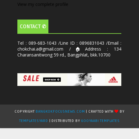
View my complete profile
CONTACT ✆
Tel : 089-683-1043 /Line ID : 0896831043 /Email :
chokchai.a@gmail.com /🏠Address : 134
Charansanitwong 59 rd., Bangphlat, bkk.10700
COPYRIGHT
BANGKOKFOCUSNEWS.COM
| CRAFTED WITH
BY
TEMPLATESYARD
| DISTRIBUTED BY
GOOYAABI TEMPLATES