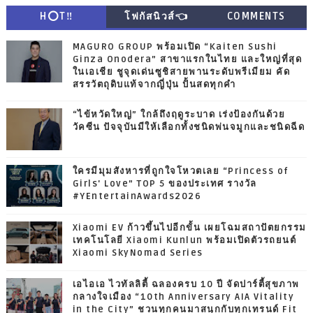
H⭕T‼
โฟกัสนิวส์👈
COMMENTS
MAGURO GROUP พร้อมเปิด “Kaiten Sushi
Ginza Onodera” สาขาแรกในไทย และใหญ่ที่สุด
ในเอเชีย ชูจุดเด่นซูชิสายพานระดับพรีเมียม คัด
สรรวัตถุดิบแท้จากญี่ปุ่น ปั้นสดทุกคำ
“ไข้หวัดใหญ่” ใกล้ถึงฤดูระบาด เร่งป้องกันด้วย
วัคซีน ปัจจุบันมีให้เลือกทั้งชนิดพ่นจมูกและชนิดฉีด
ใครมีมุมสังหารที่ถูกใจโหวตเลย “Princess of
Girls' Love” TOP 5 ของประเทศ รางวัล
#YEntertainAwards2026
Xiaomi EV ก้าวขึ้นไปอีกขั้น เผยโฉมสถาปัตยกรรม
เทคโนโลยี Xiaomi Kunlun พร้อมเปิดตัวรถยนต์
Xiaomi SkyNomad Series
เอไอเอ ไวทัลลิตี้ ฉลองครบ 10 ปี จัดปาร์ตี้สุขภาพ
กลางใจเมือง “10th Anniversary AIA Vitality
in the City” ชวนทุกคนมาสนุกกับทุกเทรนด์ Fit