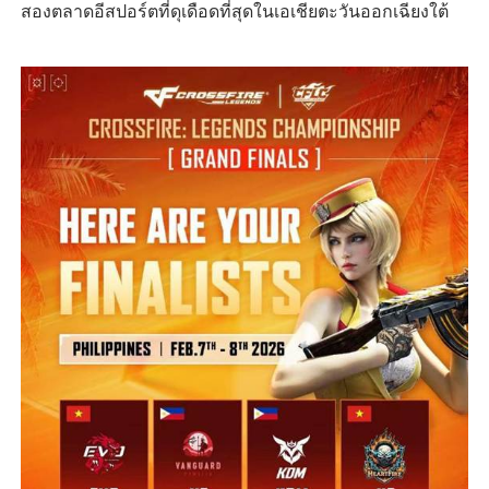
สองตลาดอีสปอร์ตที่ดุเดือดที่สุดในเอเชียตะวันออกเฉียงใต้