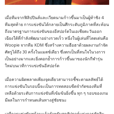
เมื่อทีมจากฟิลิปปินส์และเวียดนามก้าวขึ้นมาเป็นผู้ท้าชิง 4
ทีมสุดท้าย การแข่งขันได้กลายเป็นศึกระดับภูมิภาคที่สะท้อน
ถึงมาตรฐานการแข่งขันของอีสปอร์ตในเอเชียตะวันออก
เฉียงใต้ที่กำลังพัฒนาอย่างรวดเร็ว หนึ่งในผู้เล่นที่โดดเด่นคือ
Woopie จากทีม KDM ซึ่งสร้างความฮือฮาด้วยผลงานกำจัด
ศัตรูได้ถึง 30 ครั้งในแมตช์เดียว ซึ่งตกเป็นที่สนใจในวงการ
เป็นอย่างมากและยิ่งตอกย้ำการก้าวขึ้นมาของนักกีฬารุ่น
ใหม่บนเวทีการแข่งขันอีสปอร์ต
เมื่อความผิดพลาดเพียงจุดเดียวสามารถชี้ชะตาผลลัพธ์ได้
การแข่งขันในรอบนี้จะเป็นการทดสอบขีดจำกัดของทีมที่
เหลือด้วยระดับการแข่งขันที่เข้มข้นยิ่งขึ้น ทุก ๆ รอบของเกม
มีผลในการกำหนดเส้นทางสู่ชัยชนะ
เวทีการแข่งขันพร้อมแล้วสำหรับสุดสัปดาห์แห่งการตัดสิน