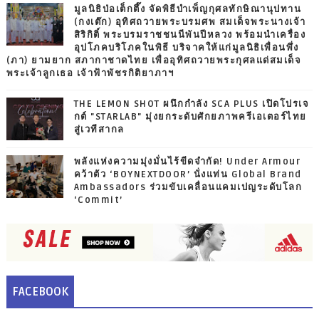
มูลนิธิป่อเต็กตึ๊ง จัดพิธีบำเพ็ญกุศลทักษิณานุปทาน
(กงเต๊ก) อุทิศถวายพระบรมศพ สมเด็จพระนางเจ้า
สิริกิติ์ พระบรมราชชนนีพันปีหลวง พร้อมนำเครื่อง
อุปโภคบริโภคในพิธี บริจาคให้แก่มูลนิธิเพื่อนพึ่ง
(ภา) ยามยาก สภากาชาดไทย เพื่ออุทิศถวายพระกุศลแด่สมเด็จ
พระเจ้าลูกเธอ เจ้าฟ้าพัชรกิติยาภาฯ
THE LEMON SHOT ผนึกกำลัง SCA PLUS เปิดโปรเจ
กต์ "STARLAB" มุ่งยกระดับศักยภาพครีเอเตอร์ไทย
สู่เวทีสากล
พลังแห่งความมุ่งมั่นไร้ขีดจำกัด! Under Armour
คว้าตัว ‘BOYNEXTDOOR’ นั่งแท่น Global Brand
Ambassadors ร่วมขับเคลื่อนแคมเปญระดับโลก
‘Commit’
FACEBOOK