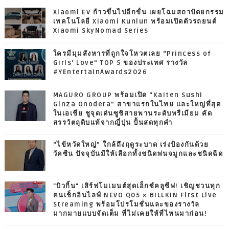
Xiaomi EV ก้าวขึ้นไปอีกขั้น เผยโฉมสถาปัตยกรรม
เทคโนโลยี Xiaomi Kunlun พร้อมเปิดตัวรถยนต์
Xiaomi SkyNomad Series
ใครมีมุมสังหารที่ถูกใจโหวตเลย “Princess of
Girls' Love” TOP 5 ของประเทศ รางวัล
#YEntertainAwards2026
MAGURO GROUP พร้อมเปิด “Kaiten Sushi
Ginza Onodera” สาขาแรกในไทย และใหญ่ที่สุด
ในเอเชีย ชูจุดเด่นซูชิสายพานระดับพรีเมียม คัด
สรรวัตถุดิบแท้จากญี่ปุ่น ปั้นสดทุกคำ
“ไข้หวัดใหญ่” ใกล้ถึงฤดูระบาด เร่งป้องกันด้วย
วัคซีน ปัจจุบันมีให้เลือกทั้งชนิดพ่นจมูกและชนิดฉีด
"บิวกิ้น" เสิร์ฟโมเมนต์สุดเอ็กซ์คลูซีฟ! เชิญชวนทุก
คนเช็กอินไลฟ์ NEVO Q05 × BILLKIN First Live
Streaming พร้อมโปรโมชั่นและของรางวัล
มากมายแบบจัดเต็ม ที่ไม่เคยให้ที่ไหนมาก่อน!