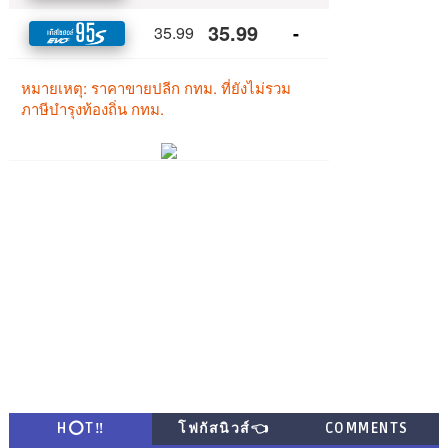
H⭕T‼
โฟกัสนิวส์👈
COMMENTS