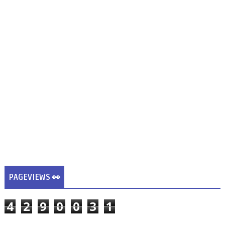
PAGEVIEWS 👀
4
2
9
0
0
3
1