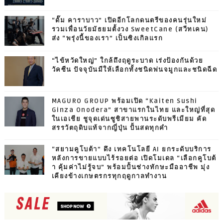
“ดั๊ม คาราบาว” เปิดอีกโลกดนตรีของคนรุ่นใหม่
รวมเพื่อนวัยมัธยมตั้งวง SweetCane (สวีทเคน)
ส่ง “พรุ่งนี้ของเรา” เป็นซิงเกิลแรก
“ไข้หวัดใหญ่” ใกล้ถึงฤดูระบาด เร่งป้องกันด้วย
วัคซีน ปัจจุบันมีให้เลือกทั้งชนิดพ่นจมูกและชนิดฉีด
MAGURO GROUP พร้อมเปิด “Kaiten Sushi
Ginza Onodera” สาขาแรกในไทย และใหญ่ที่สุด
ในเอเชีย ชูจุดเด่นซูชิสายพานระดับพรีเมียม คัด
สรรวัตถุดิบแท้จากญี่ปุ่น ปั้นสดทุกคำ
“สยามคูโบต้า” ดึง เทคโนโลยี AI ยกระดับบริการ
หลังการขายแบบไร้รอยต่อ เปิดโมเดล “เลือกคูโบต้
า คุ้มค่าไม่รู้จบ” พร้อมปั้นช่างทักษะมืออาชีพ มุ่ง
เคียงข้างเกษตรกรทุกฤดูกาลทำงาน