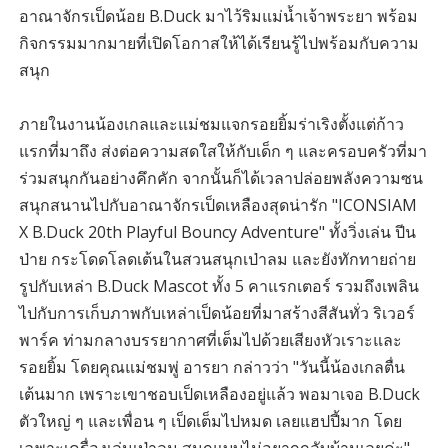
อาณาจักรเป็ดน้อย B.Duck มาไว้ริมแม่น้ำเจ้าพระยา พร้อม
กิจกรรมมากมายที่เปิดโอกาสให้ได้เรียนรู้ไปพร้อมกับความ
สนุก
ภายในงานน้องเกลและแม่ชมแจกรอยยิ้มร่าเริงตั้งแต่ก้าว
แรกที่มาถึง ส่งต่อความสดใสให้กับเด็ก ๆ และครอบครัวที่มา
ร่วมสนุกกันอย่างคึกคัก จากนั้นก็ได้เวลาปล่อยพลังความซน
สนุกสนานไปกับอาณาจักรเป็ดเหลืองสุดน่ารัก "ICONSIAM
X B.Duck 20th Playful Bouncy Adventure" ทั้งวิ่งเล่น ปีน
ป่าย กระโดดโลดเต้นในสวนสนุกเป่าลม และยังทักทายถ่าย
รูปกับเหล่า B.Duck Mascot ทั้ง 5 คาแรกเตอร์ รวมถึงเพลิน
ไปกับการเก็บภาพกับเหล่าเป็ดน้อยที่มาสร้างสีสันทั่ว ริเวอร์
พาร์ค ท่ามกลางบรรยากาศที่เต็มไปด้วยเสียงหัวเราะและ
รอยยิ้ม โดยคุณแม่ชมพู่ อารยา กล่าวว่า "วันนี้น้องเกลตื่น
เต้นมาก เพราะเขาชอบเป็ดเหลืองอยู่แล้ว พอมาเจอ B.Duck
ตัวใหญ่ ๆ และเพื่อน ๆ เป็ดเต็มไปหมด เลยแฮปปี้มาก โดย