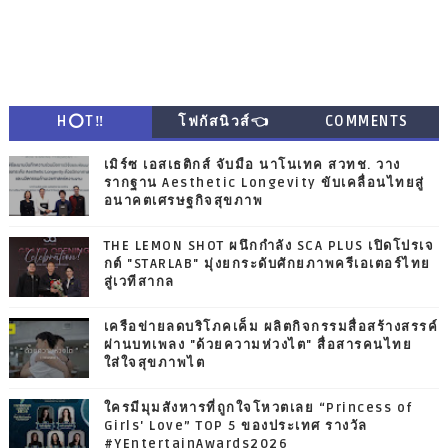
H⭕T‼
โฟกัสนิวส์👈
COMMENTS
เมิร์ซ เอสเธติกส์ จับมือ นาโนเทค สวทช. วาง
รากฐาน Aesthetic Longevity ขับเคลื่อนไทยสู่
อนาคตเศรษฐกิจสุขภาพ
THE LEMON SHOT ผนึกกำลัง SCA PLUS เปิดโปรเจ
กต์ "STARLAB" มุ่งยกระดับศักยภาพครีเอเตอร์ไทย
สู่เวทีสากล
เครือข่ายลดบริโภคเค็ม ผลิตกิจกรรมสื่อสร้างสรรค์
ผ่านบทเพลง "ด้วยความห่วงไต" สื่อสารคนไทย
ใส่ใจสุขภาพไต
ใครมีมุมสังหารที่ถูกใจโหวตเลย “Princess of
Girls' Love” TOP 5 ของประเทศ รางวัล
#YEntertainAwards2026