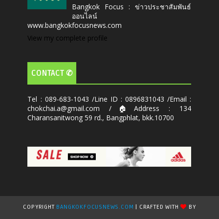
Bangkok Focus : ข่าวประชาสัมพันธ์
ออนไลน์
www.bangkokfocusnews.com
View my complete profile
CONTACT ✆
Tel : 089-683-1043 /Line ID : 0896831043 /Email :
chokchai.a@gmail.com /🏠Address : 134
Charansanitwong 59 rd., Bangphlat, bkk.10700
COPYRIGHT
BANGKOKFOCUSNEWS.COM
| CRAFTED WITH
BY