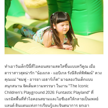
ทำเอาวันเด็กปีนี้ที่ไอคอนสยามสดใสขึ้นแบบทวีคูณ เมื่อ
ดาราสาวสุดน่ารัก "น้องเกล - แอบิเกล รังษีสิงห์พิพัฒน์" ควง
คุณแม่ "ชมพู่ - อารยา เอฮาร์เก็ต" มาฉลองวันเด็กแบบ
สนุกสนาน จัดเต็มความหรรษา ในงาน "The Iconic
Children's Playground 2026: Funtastic Playland" ที่
เนรมิตพื้นที่ทั่วไอคอนสยามและไอซีเอสให้กลายเป็นเพลย์
แลนด์ ดินแดนแห่งการเรียนรู้และจินตนาการ ยกเอา