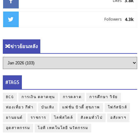
3.8k
Likes
4.3k
Followers
🔀ข่าวย้อนหลัง
#TAGS
BCG
การเงิน ตลาดทุน
การตลาด
การศึกษา วิจัย
ท่องเที่ยว กีฬา
บันเทิง
แฟชั่น บิวตี้ สุขภาพ
โฟกัสนิวส์
ยานยนต์
ราชการ
ไลฟ์สไตล์
สังคมทั่วไป
อสังหาฯ
อุตสาหกรรม
ไอที เทคโนโลยี นวัตกรรม