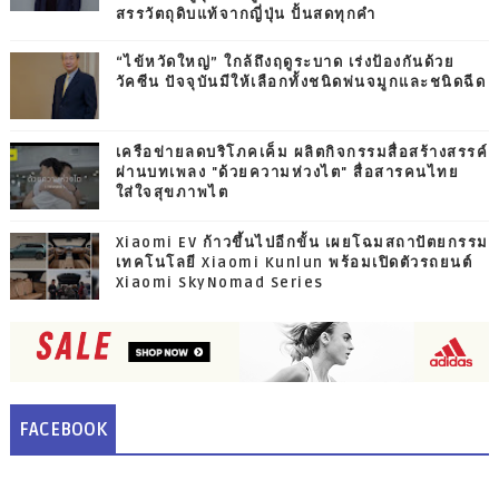
สรรวัตถุดิบแท้จากญี่ปุ่น ปั้นสดทุกคำ
“ไข้หวัดใหญ่” ใกล้ถึงฤดูระบาด เร่งป้องกันด้วย
วัคซีน ปัจจุบันมีให้เลือกทั้งชนิดพ่นจมูกและชนิดฉีด
เครือข่ายลดบริโภคเค็ม ผลิตกิจกรรมสื่อสร้างสรรค์
ผ่านบทเพลง "ด้วยความห่วงไต" สื่อสารคนไทย
ใส่ใจสุขภาพไต
Xiaomi EV ก้าวขึ้นไปอีกขั้น เผยโฉมสถาปัตยกรรม
เทคโนโลยี Xiaomi Kunlun พร้อมเปิดตัวรถยนต์
Xiaomi SkyNomad Series
FACEBOOK