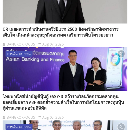
OR เผยผลการดำเนินงานครึ่งปีแรก 2569 ยังคงรักษาทิศทางการ
เติบโต เดินหน้าลงทุนธุรกิจอนาคต เสริมการเติบโตระยะยาว
BANGKOKFOCUS
Aug 07, 2026
การเงิน ตลาดทุน
ไทยพาณิชย์นำบัญชีหุ้นกู้ EASY-D คว้ารางวัลนวัตกรรมตลาดทุน
ยอดเยี่ยมจาก ABF ตอกย้ำความสำเร็จในการพลิกโฉมการลงทุนหุ้น
กู้ผ่านแพลตฟอร์มดิจิทัล
BANGKOKFOCUS
Aug 05, 2026
การเงิน ตลาดทุน