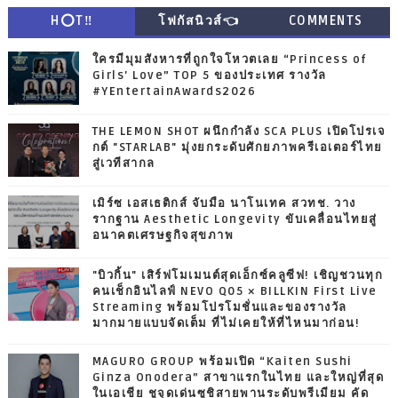
H⭕T‼
โฟกัสนิวส์👈
COMMENTS
ใครมีมุมสังหารที่ถูกใจโหวตเลย “Princess of
Girls' Love” TOP 5 ของประเทศ รางวัล
#YEntertainAwards2026
THE LEMON SHOT ผนึกกำลัง SCA PLUS เปิดโปรเจ
กต์ "STARLAB" มุ่งยกระดับศักยภาพครีเอเตอร์ไทย
สู่เวทีสากล
เมิร์ซ เอสเธติกส์ จับมือ นาโนเทค สวทช. วาง
รากฐาน Aesthetic Longevity ขับเคลื่อนไทยสู่
อนาคตเศรษฐกิจสุขภาพ
"บิวกิ้น" เสิร์ฟโมเมนต์สุดเอ็กซ์คลูซีฟ! เชิญชวนทุก
คนเช็กอินไลฟ์ NEVO Q05 × BILLKIN First Live
Streaming พร้อมโปรโมชั่นและของรางวัล
มากมายแบบจัดเต็ม ที่ไม่เคยให้ที่ไหนมาก่อน!
MAGURO GROUP พร้อมเปิด “Kaiten Sushi
Ginza Onodera” สาขาแรกในไทย และใหญ่ที่สุด
ในเอเชีย ชูจุดเด่นซูชิสายพานระดับพรีเมียม คัด