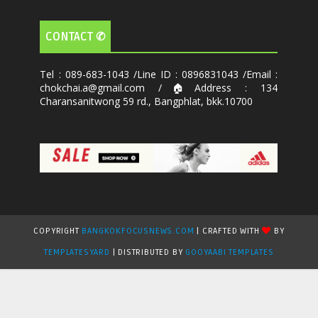
CONTACT ✆
Tel : 089-683-1043 /Line ID : 0896831043 /Email :
chokchai.a@gmail.com /🏠Address : 134
Charansanitwong 59 rd., Bangphlat, bkk.10700
COPYRIGHT
BANGKOKFOCUSNEWS.COM
| CRAFTED WITH
BY
TEMPLATESYARD
| DISTRIBUTED BY
GOOYAABI TEMPLATES