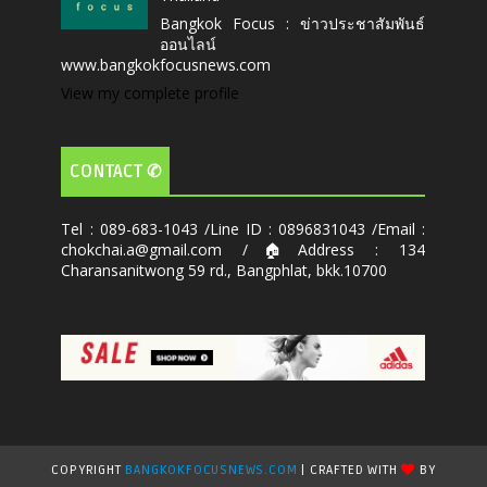
Bangkok Focus : ข่าวประชาสัมพันธ์
ออนไลน์
www.bangkokfocusnews.com
View my complete profile
CONTACT ✆
Tel : 089-683-1043 /Line ID : 0896831043 /Email :
chokchai.a@gmail.com /🏠Address : 134
Charansanitwong 59 rd., Bangphlat, bkk.10700
COPYRIGHT
BANGKOKFOCUSNEWS.COM
| CRAFTED WITH
BY