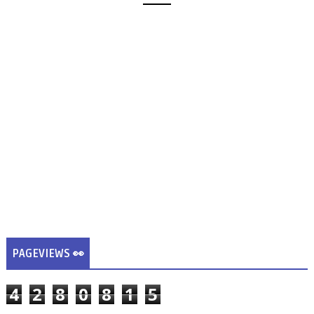
PAGEVIEWS 👀
4
2
8
0
8
1
5