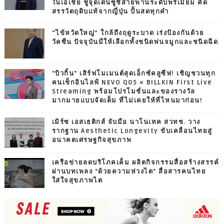
ในเอเชีย ชูจุดเด่นซูชิสายพานระดับพรีเมียม คัด
สรรวัตถุดิบแท้จากญี่ปุ่น ปั้นสดทุกคำ
“ไข้หวัดใหญ่” ใกล้ถึงฤดูระบาด เร่งป้องกันด้วย
วัคซีน ปัจจุบันมีให้เลือกทั้งชนิดพ่นจมูกและชนิดฉีด
"บิวกิ้น" เสิร์ฟโมเมนต์สุดเอ็กซ์คลูซีฟ! เชิญชวนทุก
คนเช็กอินไลฟ์ NEVO Q05 × BILLKIN First Live
Streaming พร้อมโปรโมชั่นและของรางวัล
มากมายแบบจัดเต็ม ที่ไม่เคยให้ที่ไหนมาก่อน!
เมิร์ซ เอสเธติกส์ จับมือ นาโนเทค สวทช. วาง
รากฐาน Aesthetic Longevity ขับเคลื่อนไทยสู่
อนาคตเศรษฐกิจสุขภาพ
เครือข่ายลดบริโภคเค็ม ผลิตกิจกรรมสื่อสร้างสรรค์
ผ่านบทเพลง "ด้วยความห่วงไต" สื่อสารคนไทย
ใส่ใจสุขภาพไต