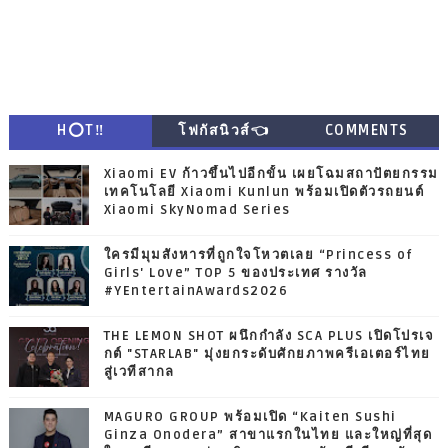
H⭕T‼
โฟกัสนิวส์👈
COMMENTS
Xiaomi EV ก้าวขึ้นไปอีกขั้น เผยโฉมสถาปัตยกรรม
เทคโนโลยี Xiaomi Kunlun พร้อมเปิดตัวรถยนต์
Xiaomi SkyNomad Series
ใครมีมุมสังหารที่ถูกใจโหวตเลย “Princess of
Girls' Love” TOP 5 ของประเทศ รางวัล
#YEntertainAwards2026
THE LEMON SHOT ผนึกกำลัง SCA PLUS เปิดโปรเจ
กต์ "STARLAB" มุ่งยกระดับศักยภาพครีเอเตอร์ไทย
สู่เวทีสากล
MAGURO GROUP พร้อมเปิด “Kaiten Sushi
Ginza Onodera” สาขาแรกในไทย และใหญ่ที่สุด