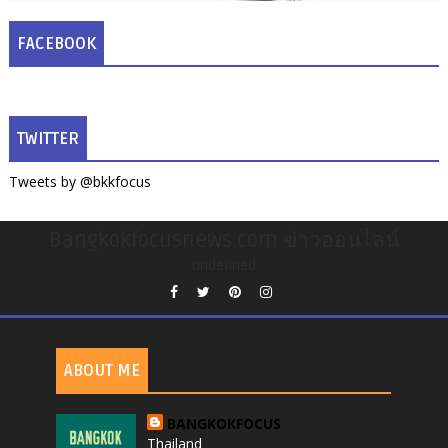
FACEBOOK
TWITTER
Tweets by @bkkfocus
Bangkokfocusnews.com ข่าวออนไลน์
undefined
ABOUT ME
BANGKOKFOCUS
Thailand