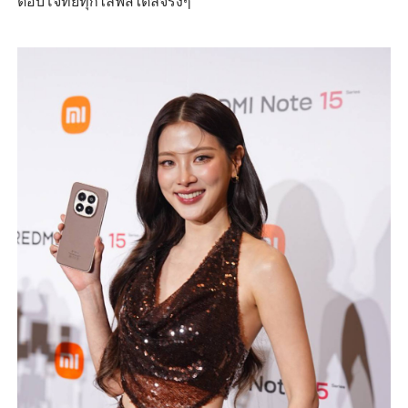
ตอบโจทย์ทุกไลฟ์สไตล์จริงๆ”