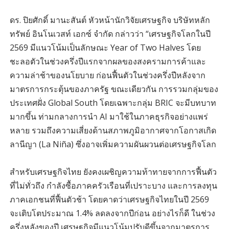
ดร. ปิยศักดิ์ มานะสันต์ หัวหน้านักวิจัยเศรษฐกิจ บริษัทหลัก
ทรัพย์ อินโนเวสท์ เอกซ์ จำกัด กล่าวว่า “เศรษฐกิจโลกในปี
2569 มีแนวโน้มเป็นลักษณะ Year of Two Halves โดย
ชะลอตัวในช่วงครึ่งปีแรกจากผลของสงครามการค้าและ
ความล่าช้าของนโยบาย ก่อนฟื้นตัวในช่วงครึ่งปีหลังจาก
มาตรการกระตุ้นของภาครัฐ ขณะเดียวกัน การรวมกลุ่มของ
ประเทศฝั่ง Global South โดยเฉพาะกลุ่ม BRIC จะมีบทบาท
มากขึ้น ท่ามกลางการนำ AI มาใช้ในภาคธุรกิจอย่างแพร่
หลาย รวมถึงความเสี่ยงด้านสภาพภูมิอากาศจากโอกาสเกิด
ลานีญา (La Niña) ซึ่งอาจเพิ่มความผันผวนต่อเศรษฐกิจโลก
สำหรับเศรษฐกิจไทย ยังคงเผชิญความท้าทายจากการฟื้นตัว
ที่ไม่ทั่วถึง กำลังซื้อภาคครัวเรือนที่เปราะบาง และการลงทุน
ภาคเอกชนที่ฟื้นตัวช้า โดยคาดว่าเศรษฐกิจไทยในปี 2569
จะเติบโตประมาณ 1.4% ลดลงจากปีก่อน อย่างไรก็ดี ในช่วง
ครึ่งหลังของปี เศรษฐกิจมีแนวโน้มปรับดีขึ้นจากมาตรการ