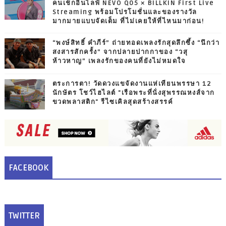
คนเช็กอินไลฟ์ NEVO Q05 × BILLKIN First Live
Streaming พร้อมโปรโมชั่นและของรางวัล
มากมายแบบจัดเต็ม ที่ไม่เคยให้ที่ไหนมาก่อน!
“พงษ์สิทธิ์ คำภีร์” ถ่ายทอดเพลงรักสุดลึกซึ้ง “นึกว่า
สงสารสักครั้ง” จากปลายปากกาของ “วสุ
ห้าวหาญ” เพลงรักของคนที่ยังไม่หมดใจ
ตระการตา! วัดดวงแขจัดงานแห่เทียนพรรษา 12
นักษัตร โชว์ไฮไลต์ "เรือพระที่นั่งสุพรรณหงส์จาก
ขวดพลาสติก" รีไซเคิลสุดสร้างสรรค์
FACEBOOK
TWITTER