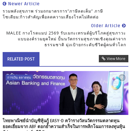
Newer Article
รวมพลังสุขภาพ ร่วมถกมาตรการ”ภาษีลดเค็ม” ภาษี
โซเดียม:ก้าวสำคัญเพื่อลดความเสี่ยงโรคไม่ติดต่อ
Older Article
MALEE กางโรดแมป 2569 รับเมกะเทรนด์ผู้บริโภคสู่สุขภาวะ
แบบองค์รวมยุคใหม่ ปั้นนวัตกรรมสุขภาพเชิงคุณค่าจาก
ธรรมชาติ มุ่งเป้ายกระดับชีวิตผู้คนทั่วโลก
View More
RELATED POST
การเงิน ตลาดทุน
ไทยพาณิชย์นำบัญชีหุ้นกู้ EASY-D คว้ารางวัลนวัตกรรมตลาดทุน
ยอดเยี่ยมจาก ABF ตอกย้ำความสำเร็จในการพลิกโฉมการลงทุนหุ้น