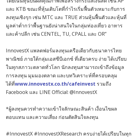
โดยเน้นหุ้นปันผลคุณภาพเพื่อสร้างกระแสเงินสด เช่น AP
และ KTB ขณะที่หุ้นเติบโตที่กำไรเริ่มฟื้นตัวเหมาะกับการ
ลงทุนเชิงรุก เช่น MTC และ TRUE ส่วนหุ้นฟื้นตัวและหุ้นที่
มูลค่าต่ำกว่าพื้นฐานยังน่าสนใจในกลุ่มท่องเที่ยว อาหาร
และค้าปลีก เช่น CENTEL, TU, CPALL และ OR”
InnovestX แพลตฟอร์มลงทุนเครือเดียวกับธนาคารไทย
พาณิชย์ ภายใต้กลุ่มเอสซีบีเอกซ์ ที่เดียวครบ ง่าย ได้เปรียบ
ในทุกสภาวะตลาดทั่วโลก นักลงทุนสามารถเข้าถึงข้อมูล
การลงทุน มุมมองตลาด และบทวิเคราะห์ที่ครอบคลุม
ได้ที่
www.innovestx.co.th/cafeinvest
รวมถึง
Facebook และ LINE Official: @InnovestX
*ผู้ลงทุนควรทำความเข้าใจลักษณะสินค้า เงื่อนไขผล
ตอบแทน และความเสี่ยง ก่อนตัดสินใจลงทุน
#InnovestX #InnovestXResearch ครบง่ายได้เปรียบในทุก