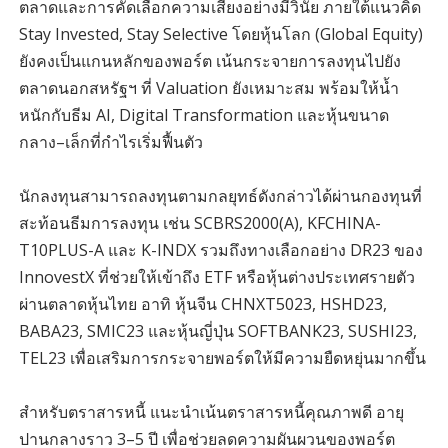
ตลาดและการคัดเลือกความเสี่ยงอย่างมีวินัย ภายใต้แนวคิด
Stay Invested, Stay Selective โดยหุ้นโลก (Global Equity)
ยังคงเป็นแกนหลักของพอร์ต เน้นกระจายการลงทุนไปยัง
ตลาดนอกสหรัฐฯ ที่ Valuation ยังเหมาะสม พร้อมให้น้ำ
หนักกับธีม AI, Digital Transformation และหุ้นขนาด
กลาง–เล็กที่กำไรเริ่มฟื้นตัว
นักลงทุนสามารถลงทุนตามกลยุทธ์ดังกล่าวได้ผ่านกองทุนที่
สะท้อนธีมการลงทุน เช่น SCBRS2000(A), KFCHINA-
T10PLUS-A และ K-INDX รวมถึงทางเลือกอย่าง DR23 ของ
InnovestX ที่ช่วยให้เข้าถึง ETF หรือหุ้นต่างประเทศรายตัว
ผ่านตลาดหุ้นไทย อาทิ หุ้นจีน CHNXT5023, HSHD23,
BABA23, SMIC23 และหุ้นญี่ปุ่น SOFTBANK23, SUSHI23,
TEL23 เพื่อเสริมการกระจายพอร์ตให้มีความยืดหยุ่นมากขึ้น
สำหรับตราสารหนี้ แนะนำเน้นตราสารหนี้คุณภาพดี อายุ
ปานกลางราว 3–5 ปี เพื่อช่วยลดความผันผวนของพอร์ต