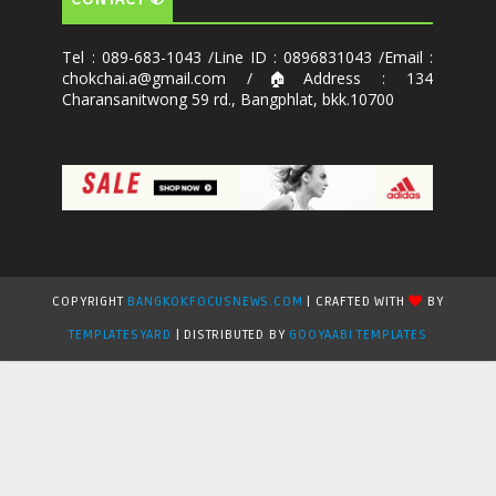
Tel : 089-683-1043 /Line ID : 0896831043 /Email :
chokchai.a@gmail.com /🏠Address : 134
Charansanitwong 59 rd., Bangphlat, bkk.10700
COPYRIGHT
BANGKOKFOCUSNEWS.COM
| CRAFTED WITH
BY
TEMPLATESYARD
| DISTRIBUTED BY
GOOYAABI TEMPLATES