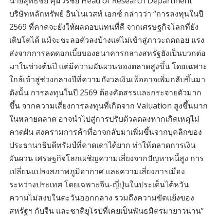
นายสุทธิชัย คุ้มวรชัย Head of Research Department
บริษัทหลักทรัพย์ อินโนเวสท์ เอกซ์ กล่าวว่า “การลงทุนในปี
2569 ที่คาดจะยังให้ผลตอบแทนที่ดี จากเศรษฐกิจโลกที่ยัง
เติบโตได้ แม้จะชะลอตัวลงบ้างแต่ไม่เข้าสู่ภาวะถดถอย แรง
ส่งจากการลดดอกเบี้ยของธนาคารกลางสหรัฐยังเป็นบวกต่อ
มาในช่วงต้นปี แต่มีความผันผวนของตลาดสูงขึ้น โดยเฉพาะ
ใกล้เข้าสู่ช่วงกลางปีที่ความกังวลเงินเฟ้ออาจเพิ่มกลับขึ้นมา
ดังนั้น การลงทุนในปี 2569 ต้องคัดสรรและกระจายตัวมาก
ขึ้น จากความเสี่ยงการลงทุนที่เกิดจาก Valuation สูงขึ้นมาก
ในหลายตลาด อาจนำไปสู่การปรับตัวลดลงหากเกิดเหตุไม่
คาดฝัน สงครามการค้าที่อาจกลับมาเพิ่มขึ้นจากบุคลิกของ
ประธานาธิบดีทรัมป์ที่คาดเดาได้ยาก ทำให้ตลาดการเงิน
ผันผวน เศรษฐกิจโลกเผชิญความเสี่ยงจากปัญหาหนี้สูง การ
เปลี่ยนแปลงสภาพภูมิอากาศ และความเสี่ยงการเมือง
ระหว่างประเทศ โดยเฉพาะจีน-ญี่ปุ่นในประเด็นไต้หวัน
ความไม่สงบในตะวันออกกลาง รวมถึงความขัดแย้งของ
สหรัฐฯ กับจีน และชาติยุโรปที่เคยเป็นพันธมิตรมายาวนาน”