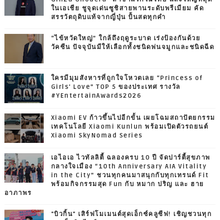
ในเอเชีย ชูจุดเด่นซูชิสายพานระดับพรีเมียม คัด
สรรวัตถุดิบแท้จากญี่ปุ่น ปั้นสดทุกคำ
“ไข้หวัดใหญ่” ใกล้ถึงฤดูระบาด เร่งป้องกันด้วย
วัคซีน ปัจจุบันมีให้เลือกทั้งชนิดพ่นจมูกและชนิดฉีด
ใครมีมุมสังหารที่ถูกใจโหวตเลย “Princess of
Girls' Love” TOP 5 ของประเทศ รางวัล
#YEntertainAwards2026
Xiaomi EV ก้าวขึ้นไปอีกขั้น เผยโฉมสถาปัตยกรรม
เทคโนโลยี Xiaomi Kunlun พร้อมเปิดตัวรถยนต์
Xiaomi SkyNomad Series
เอไอเอ ไวทัลลิตี้ ฉลองครบ 10 ปี จัดปาร์ตี้สุขภาพ
กลางใจเมือง “10th Anniversary AIA Vitality
in the City” ชวนทุกคนมาสนุกกับทุกเทรนด์ Fit
พร้อมกิจกรรมสุด Fun กับ หมาก ปริญ และ ฮาย
อาภาพร
"บิวกิ้น" เสิร์ฟโมเมนต์สุดเอ็กซ์คลูซีฟ! เชิญชวนทุก