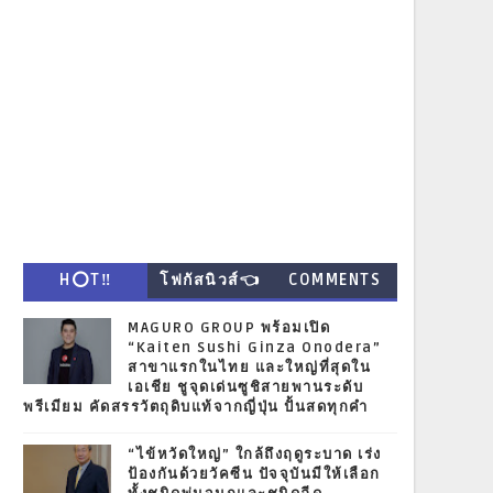
H⭕T‼
โฟกัสนิวส์👈
COMMENTS
MAGURO GROUP พร้อมเปิด
“Kaiten Sushi Ginza Onodera”
สาขาแรกในไทย และใหญ่ที่สุดใน
เอเชีย ชูจุดเด่นซูชิสายพานระดับ
พรีเมียม คัดสรรวัตถุดิบแท้จากญี่ปุ่น ปั้นสดทุกคำ
“ไข้หวัดใหญ่” ใกล้ถึงฤดูระบาด เร่ง
ป้องกันด้วยวัคซีน ปัจจุบันมีให้เลือก