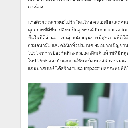
ต่อเนื่อง
นายศิวกร กล่าวต่อไปว่า “คนไทย คนเอเชีย และคนทั้
คุณภาพที่ดีขึ้น เปลี่ยนเป็นสู่เทรนด์ Premiumizatio
ขึ้นในปีที่ผ่านมา เรามุ่งสนับสนุนการมีสุขภาพที่ด
กรมอนามัย และคลินิกทั่วประเทศ ผมอยากเชิญชวนคลิ
โปรโมทการป้องกันฟันผุด้วยเดนทิสเต้ แม็กซ์ที่มีฟ
ในปี 2568 และยังแจกยาสีฟันฟรีผ่านคลินิกที่ร่วมแ
แอมบาสเดอร์ ได้สร้าง “Lisa Impact” ผลกระทบที่ดี