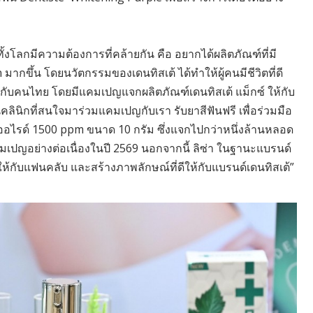
งโลกมีความต้องการที่คล้ายกัน คือ อยากได้ผลิตภัณฑ์ที่มี
n มากขึ้น โดยนวัตกรรมของเดนทิสเต้ ได้ทำให้ผู้คนมีชีวิตที่ดี
ีให้กับคนไทย โดยมีแคมเปญแจกผลิตภัณฑ์เดนทิสเต้ แม็กซ์ ให้กับ
นิกที่สนใจมาร่วมแคมเปญกับเรา รับยาสีฟันฟรี เพื่อร่วมมือ
ลูออไรด์ 1500 ppm ขนาด 10 กรัม ซึ่งแจกไปกว่าหนึ่งล้านหลอด
คมเปญอย่างต่อเนื่องในปี 2569 นอกจากนี้ ลิซ่า ในฐานะแบรนด์
ให้กับแฟนคลับ และสร้างภาพลักษณ์ที่ดีให้กับแบรนด์เดนทิสเต้”