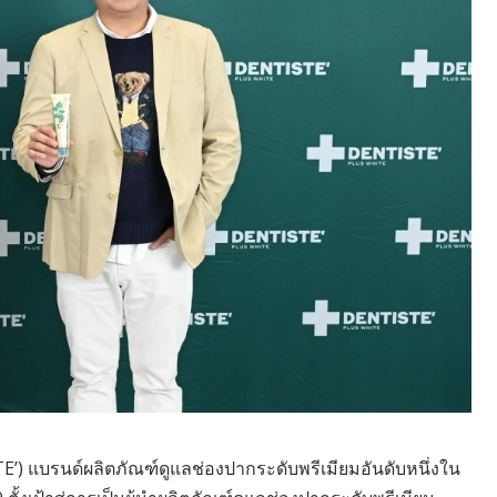
E’) แบรนด์ผลิตภัณฑ์ดูแลช่องปากระดับพรีเมียมอันดับหนึ่งใน