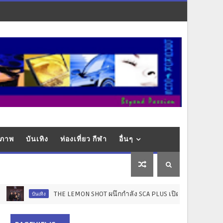
ุขภาพ
บันเทิง
ท่องเที่ยว กีฬา
อื่นๆ
THE LEMON SHOT ผนึกกำลัง SCA PLUS เปิดโปรเจกต์ "STARLAB" มุ่งยก
นเทิง