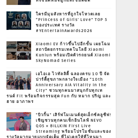
ทั้งชนิดพ่นจมูกและชนิดฉีด
ใครมีมุมสังหารที่ถูกใจโหวตเลย
“Princess of Girls' Love” TOP 5
ของประเทศ รางวัล
#YEntertainAwards2026
Xiaomi EV ก้าวขึ้นไปอีกขั้น เผยโฉม
สถาปัตยกรรมเทคโนโลยี Xiaomi
Kunlun พร้อมเปิดตัวรถยนต์ Xiaomi
SkyNomad Series
เอไอเอ ไวทัลลิตี้ ฉลองครบ 10 ปี จัด
ปาร์ตี้สุขภาพกลางใจเมือง “10th
Anniversary AIA Vitality in the
City” ชวนทุกคนมาสนุกกับทุกเท
รนด์ Fit พร้อมกิจกรรมสุด Fun กับ หมาก ปริญ และ
ฮาย อาภาพร
"บิวกิ้น" เสิร์ฟโมเมนต์สุดเอ็กซ์คลูซีฟ!
เชิญชวนทุกคนเช็กอินไลฟ์ NEVO
Q05 × BILLKIN First Live
Streaming พร้อมโปรโมชั่นและของ
รางวัลมากมายแบบจัดเต็ม ที่ไม่เคยให้ที่ไหนมา