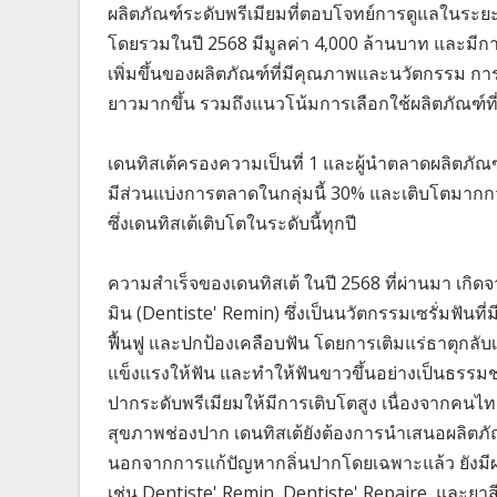
ผลิตภัณฑ์ระดับพรีเมียมที่ตอบโจทย์การดูแลในระ
โดยรวมในปี 2568 มีมูลค่า 4,000 ล้านบาท และมีกา
เพิ่มขึ้นของผลิตภัณฑ์ที่มีคุณภาพและนวัตกรรม 
ยาวมากขึ้น รวมถึงแนวโน้มการเลือกใช้ผลิตภัณฑ์ที
เดนทิสเต้ครองความเป็นที่ 1 และผู้นำตลาดผลิตภั
มีส่วนแบ่งการตลาดในกลุ่มนี้ 30% และเติบโตมากกว่
ซึ่งเดนทิสเต้เติบโตในระดับนี้ทุกปี
ความสำเร็จของเดนทิสเต้ ในปี 2568 ที่ผ่านมา เกิด
มิน (Dentiste' Remin) ซึ่งเป็นนวัตกรรมเซรั่มฟั
ฟื้นฟู และปกป้องเคลือบฟัน โดยการเติมแร่ธาตุกลับ
แข็งแรงให้ฟัน และทำให้ฟันขาวขึ้นอย่างเป็นธรรมชา
ปากระดับพรีเมียมให้มีการเติบโตสูง เนื่องจากคนไ
สุขภาพช่องปาก เดนทิสเต้ยังต้องการนำเสนอผลิตภั
นอกจากการแก้ปัญหากลิ่นปากโดยเฉพาะแล้ว ยังมีผลิ
เช่น Dentiste' Remin, Dentiste' Repaire, และยาส