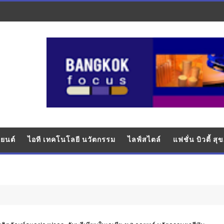
ยนต์
ไอที เทคโนโลยี นวัตกรรม
ไลฟ์สไตล์
แฟชั่น บิวตี้ ส
บั