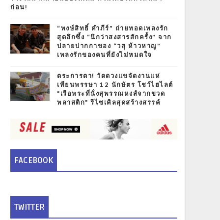
ก่อน!
“พงษ์สิทธิ์ คำภีร์” ถ่ายทอดเพลงรัก
สุดลึกซึ้ง “นึกว่าสงสารสักครั้ง” จาก
ปลายปากกาของ “วสุ ห้าวหาญ”
เพลงรักของคนที่ยังไม่หมดใจ
ตระการตา! วัดดวงแขจัดงานแห่
เทียนพรรษา 12 นักษัตร โชว์ไฮไลต์
"เรือพระที่นั่งสุพรรณหงส์จากขวด
พลาสติก" รีไซเคิลสุดสร้างสรรค์
FACEBOOK
TWITTER