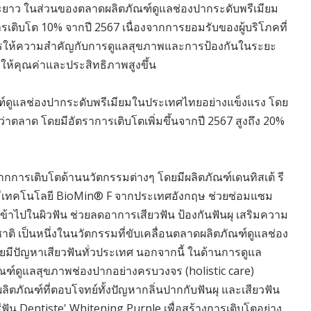
ยะยาว ในส่วนของตลาดผลิตภัณฑ์ดูแลช่องปากระดับพรีเมียม
รเติบโต 10% จากปี 2567 เนื่องจากการยอมรับของผู้บริโภคที่
การให้ความสำคัญกับการดูแลสุขภาพและการป้องกันในระยะ
่ให้คุณค่าและประสิทธิภาพสูงขึ้น
ณฑ์ดูแลช่องปากระดับพรีเมียมในประเทศไทยอย่างแข็งแรง โดย
าตลาด โดยมีอัตราการเติบโตเพิ่มขึ้นจากปี 2567 สูงถึง 20%
จากการเติบโตด้านนวัตกรรมต่างๆ โดยมีผลิตภัณฑ์เดนทิสเต้ รี
นที่มีเทคโนโลยี BioMin® F จากประเทศอังกฤษ ช่วยซ่อมแซม
เข้าไปในผิวฟัน ช่วยลดอาการเสียวฟัน ป้องกันฟันผุ เสริมความ
ติ เป็นหนึ่งในนวัตกรรมที่ขับเคลื่อนตลาดผลิตภัณฑ์ดูแลช่อง
ทยมีปัญหาเสียวฟันทั่วประเทศ นอกจากนี้ ในด้านการดูแล
ณฑ์ดูแลสุขภาพช่องปากอย่างครบวงจร (holistic care)
ตภัณฑ์ที่ตอบโจทย์ทั้งปัญหากลิ่นปากกับฟันผุ และเสียวฟัน
ีฟัน Dentiste' Whitening Purple เพื่อสร้างการเติบโตอย่าง