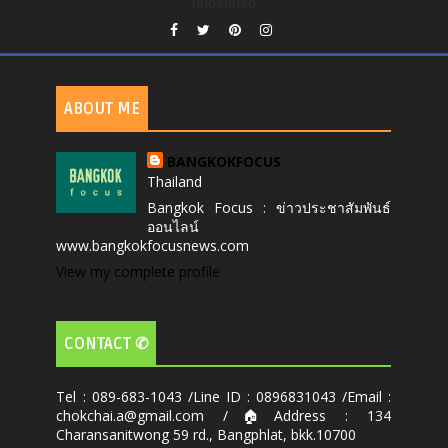
undefined
ABOUT ME
BANGKOKFOCUS
Thailand
Bangkok Focus : ข่าวประชาสัมพันธ์
ออนไลน์
www.bangkokfocusnews.com
View my complete profile
CONTACT ✆
Tel : 089-683-1043 /Line ID : 0896831043 /Email :
chokchai.a@gmail.com /🏠Address : 134
Charansanitwong 59 rd., Bangphlat, bkk.10700