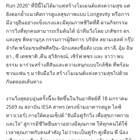
Run 2026" ที่ปีนี้ไม่ได้มาแค่สร้างโมเมนต์แห่งความสุข แต่
ยังตอกย้ำแนวคิดการดูแลสุขภาพแบบ Longevity หรือการ
มีอายุยืนอย่างแข็งแรงและมีคุณภาพชีวิตที่ดี ผ่านกิจกรรม
การวิ่งที่ทุกคนสามารถเริ่มต้นได้ นำทีมวิ่งโดย เภสัชกร ดร.
แสงสุข พิทยานุกุล กรรมการผู้จัดการ บริษัท สยามเฮลท์ กรุ๊ป
จำกัด พร้อมขนทัพศิลปิน–นักแสดงชื่อดัง แบม สราลี, อุ้ม อิษ
ยา , ซี เดชชาติ ,คีน สุวิจักขณ์, เซิร์ฟ พชร และ จาว่า พบ
ธรรม มาร่วมสร้างสีสันและความสนุกแบบใกล้ชิด ที่พร้อม
ชวนแฟน ๆ มาจับมือวิ่ง สร้างโมเมนต์แห่งความสุขไปด้วย
กันตลอดเส้นทาง
งานวิ่งสุดอบอุ่นครั้งนี้จะจัดขึ้นในวันอาทิตย์ที่ 18 มกราคม
2569 ณ สถาบัน IESA สาทร (ตรงข้ามอาคารสมูท ไลฟ์
ทาวเวอร์) ภายใต้คอนเซ็ปต์ "จับมือคู่รักวิ่ง เพื่อสุขภาพกาย
และใจ" สู่การมีชีวิตยืนยาวอย่างมีคุณภาพ ให้ทุกคนได้ใช้
เวลาคุณภาพกับคนสำคัญ ไม่ว่าจะเป็นคู่รัก คู่เพื่อน พี่ น้อง