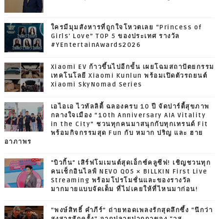
ใครมีมุมสังหารที่ถูกใจโหวตเลย “Princess of
Girls' Love” TOP 5 ของประเทศ รางวัล
#YEntertainAwards2026
Xiaomi EV ก้าวขึ้นไปอีกขั้น เผยโฉมสถาปัตยกรรม
เทคโนโลยี Xiaomi Kunlun พร้อมเปิดตัวรถยนต์
Xiaomi SkyNomad Series
เอไอเอ ไวทัลลิตี้ ฉลองครบ 10 ปี จัดปาร์ตี้สุขภาพ
กลางใจเมือง “10th Anniversary AIA Vitality
in the City” ชวนทุกคนมาสนุกกับทุกเทรนด์ Fit
พร้อมกิจกรรมสุด Fun กับ หมาก ปริญ และ ฮาย
อาภาพร
"บิวกิ้น" เสิร์ฟโมเมนต์สุดเอ็กซ์คลูซีฟ! เชิญชวนทุก
คนเช็กอินไลฟ์ NEVO Q05 × BILLKIN First Live
Streaming พร้อมโปรโมชั่นและของรางวัล
มากมายแบบจัดเต็ม ที่ไม่เคยให้ที่ไหนมาก่อน!
“พงษ์สิทธิ์ คำภีร์” ถ่ายทอดเพลงรักสุดลึกซึ้ง “นึกว่า