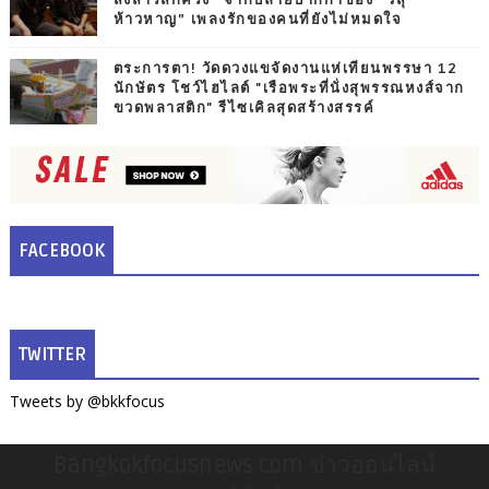
สงสารสักครั้ง” จากปลายปากกาของ “วสุ
ห้าวหาญ” เพลงรักของคนที่ยังไม่หมดใจ
ตระการตา! วัดดวงแขจัดงานแห่เทียนพรรษา 12
นักษัตร โชว์ไฮไลต์ "เรือพระที่นั่งสุพรรณหงส์จาก
ขวดพลาสติก" รีไซเคิลสุดสร้างสรรค์
FACEBOOK
TWITTER
Tweets by @bkkfocus
Bangkokfocusnews.com ข่าวออนไลน์