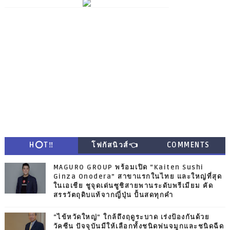
H⭕T‼
โฟกัสนิวส์👈
COMMENTS
MAGURO GROUP พร้อมเปิด “Kaiten Sushi
Ginza Onodera” สาขาแรกในไทย และใหญ่ที่สุด
ในเอเชีย ชูจุดเด่นซูชิสายพานระดับพรีเมียม คัด
สรรวัตถุดิบแท้จากญี่ปุ่น ปั้นสดทุกคำ
“ไข้หวัดใหญ่” ใกล้ถึงฤดูระบาด เร่งป้องกันด้วย
วัคซีน ปัจจุบันมีให้เลือกทั้งชนิดพ่นจมูกและชนิดฉีด