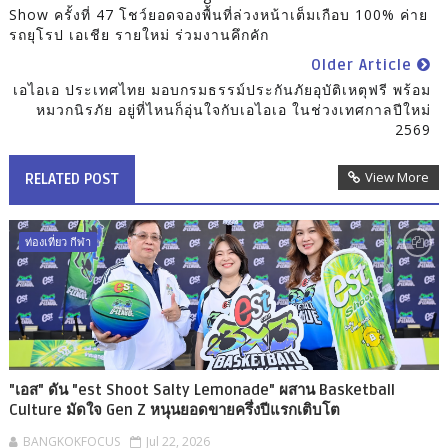
Show ครั้งที่ 47 โชว์ยอดจองพื้นที่ล่วงหน้าเต็มเกือบ 100% ค่าย
รถยุโรป เอเชีย รายใหม่ ร่วมงานคึกคัก
Older Article
เอไอเอ ประเทศไทย มอบกรมธรรม์ประกันภัยอุบัติเหตุฟรี พร้อม
หมวกนิรภัย อยู่ที่ไหนก็อุ่นใจกับเอไอเอ ในช่วงเทศกาลปีใหม่
2569
View More
RELATED POST
ท่องเที่ยว กีฬา
"เอส" ดัน "est Shoot Salty Lemonade" ผสาน Basketball
Culture มัดใจ Gen Z หนุนยอดขายครึ่งปีแรกเติบโต
BANGKOKFOCUS
Jul 22, 2026