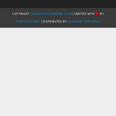
COPYRIGHT
BANGKOKFOCUSNEWS.COM
| CRAFTED WITH
BY
TEMPLATESYARD
| DISTRIBUTED BY
GOOYAABI TEMPLATES