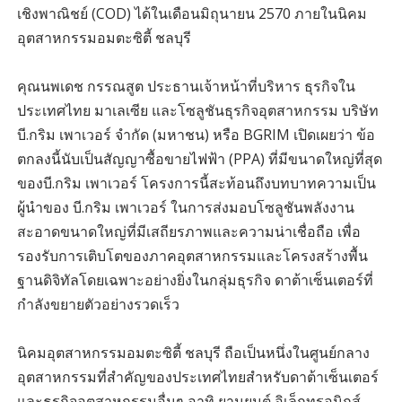
เชิงพาณิชย์ (COD) ได้ในเดือนมิถุนายน 2570 ภายในนิคม
อุตสาหกรรมอมตะซิตี้ ชลบุรี
คุณนพเดช กรรณสูต ประธานเจ้าหน้าที่บริหาร ธุรกิจใน
ประเทศไทย มาเลเซีย และโซลูชันธุรกิจอุตสาหกรรม บริษัท
บี.กริม เพาเวอร์ จำกัด (มหาชน) หรือ BGRIM เปิดเผยว่า ข้อ
ตกลงนี้นับเป็นสัญญาซื้อขายไฟฟ้า (PPA) ที่มีขนาดใหญ่ที่สุด
ของบี.กริม เพาเวอร์ โครงการนี้สะท้อนถึงบทบาทความเป็น
ผู้นำของ บี.กริม เพาเวอร์ ในการส่งมอบโซลูชันพลังงาน
สะอาดขนาดใหญ่ที่มีเสถียรภาพและความน่าเชื่อถือ เพื่อ
รองรับการเติบโตของภาคอุตสาหกรรมและโครงสร้างพื้น
ฐานดิจิทัลโดยเฉพาะอย่างยิ่งในกลุ่มธุรกิจ ดาต้าเซ็นเตอร์ที่
กำลังขยายตัวอย่างรวดเร็ว
นิคมอุตสาหกรรมอมตะซิตี้ ชลบุรี ถือเป็นหนึ่งในศูนย์กลาง
อุตสาหกรรมที่สำคัญของประเทศไทยสำหรับดาต้าเซ็นเตอร์
และธุรกิจอุตสาหกรรมอื่นๆ อาทิ ยานยนต์ อิเล็กทรอนิกส์