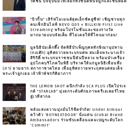
วัคซีน ปัจจุบันมีให้เลือกทั้งชนิดพ่นจมูกและชนิดฉีด
"บิวกิ้น" เสิร์ฟโมเมนต์สุดเอ็กซ์คลูซีฟ! เชิญชวนทุก
คนเช็กอินไลฟ์ NEVO Q05 × BILLKIN First Live
Streaming พร้อมโปรโมชั่นและของรางวัล
มากมายแบบจัดเต็ม ที่ไม่เคยให้ที่ไหนมาก่อน!
มูลนิธิป่อเต็กตึ๊ง จัดพิธีบำเพ็ญกุศลทักษิณานุปทาน
(กงเต๊ก) อุทิศถวายพระบรมศพ สมเด็จพระนางเจ้า
สิริกิติ์ พระบรมราชชนนีพันปีหลวง พร้อมนำเครื่อง
อุปโภคบริโภคในพิธี บริจาคให้แก่มูลนิธิเพื่อนพึ่ง
(ภา) ยามยาก สภากาชาดไทย เพื่ออุทิศถวายพระกุศลแด่สมเด็จ
พระเจ้าลูกเธอ เจ้าฟ้าพัชรกิติยาภาฯ
THE LEMON SHOT ผนึกกำลัง SCA PLUS เปิดโปรเจ
กต์ "STARLAB" มุ่งยกระดับศักยภาพครีเอเตอร์ไทย
สู่เวทีสากล
พลังแห่งความมุ่งมั่นไร้ขีดจำกัด! Under Armour
คว้าตัว ‘BOYNEXTDOOR’ นั่งแท่น Global Brand
Ambassadors ร่วมขับเคลื่อนแคมเปญระดับโลก
‘Commit’