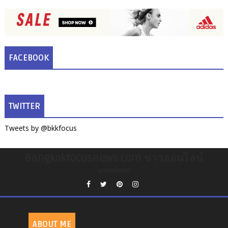
FACEBOOK
TWITTER
Tweets by @bkkfocus
Bangkokfocusnews.com ข่าวออนไลน์
undefined
ABOUT ME