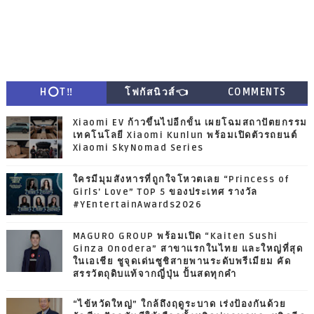
H⭕T‼
โฟกัสนิวส์👈
COMMENTS
Xiaomi EV ก้าวขึ้นไปอีกขั้น เผยโฉมสถาปัตยกรรม
เทคโนโลยี Xiaomi Kunlun พร้อมเปิดตัวรถยนต์
Xiaomi SkyNomad Series
ใครมีมุมสังหารที่ถูกใจโหวตเลย “Princess of
Girls' Love” TOP 5 ของประเทศ รางวัล
#YEntertainAwards2026
MAGURO GROUP พร้อมเปิด “Kaiten Sushi
Ginza Onodera” สาขาแรกในไทย และใหญ่ที่สุด
ในเอเชีย ชูจุดเด่นซูชิสายพานระดับพรีเมียม คัด
สรรวัตถุดิบแท้จากญี่ปุ่น ปั้นสดทุกคำ
“ไข้หวัดใหญ่” ใกล้ถึงฤดูระบาด เร่งป้องกันด้วย