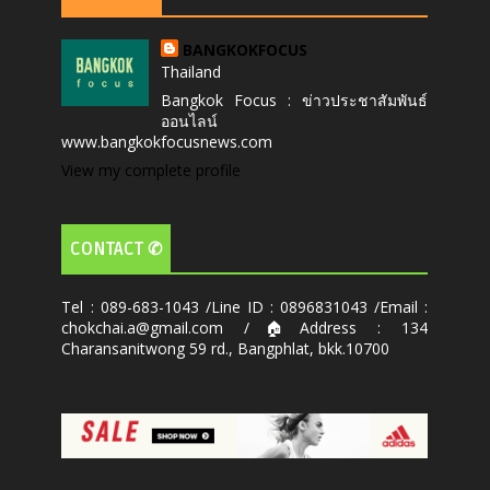
BANGKOKFOCUS
Thailand
Bangkok Focus : ข่าวประชาสัมพันธ์
ออนไลน์
www.bangkokfocusnews.com
View my complete profile
CONTACT ✆
Tel : 089-683-1043 /Line ID : 0896831043 /Email :
chokchai.a@gmail.com /🏠Address : 134
Charansanitwong 59 rd., Bangphlat, bkk.10700