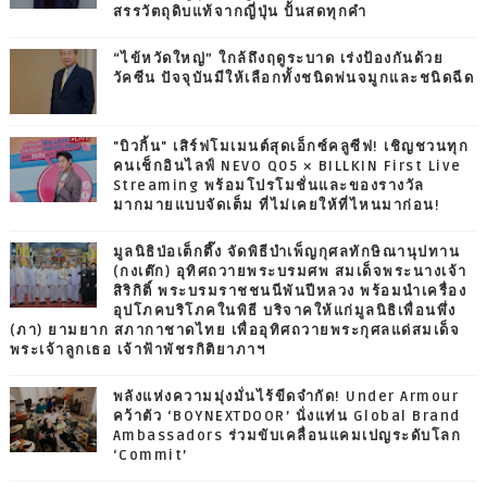
สรรวัตถุดิบแท้จากญี่ปุ่น ปั้นสดทุกคำ
“ไข้หวัดใหญ่” ใกล้ถึงฤดูระบาด เร่งป้องกันด้วย
วัคซีน ปัจจุบันมีให้เลือกทั้งชนิดพ่นจมูกและชนิดฉีด
"บิวกิ้น" เสิร์ฟโมเมนต์สุดเอ็กซ์คลูซีฟ! เชิญชวนทุก
คนเช็กอินไลฟ์ NEVO Q05 × BILLKIN First Live
Streaming พร้อมโปรโมชั่นและของรางวัล
มากมายแบบจัดเต็ม ที่ไม่เคยให้ที่ไหนมาก่อน!
มูลนิธิป่อเต็กตึ๊ง จัดพิธีบำเพ็ญกุศลทักษิณานุปทาน
(กงเต๊ก) อุทิศถวายพระบรมศพ สมเด็จพระนางเจ้า
สิริกิติ์ พระบรมราชชนนีพันปีหลวง พร้อมนำเครื่อง
อุปโภคบริโภคในพิธี บริจาคให้แก่มูลนิธิเพื่อนพึ่ง
(ภา) ยามยาก สภากาชาดไทย เพื่ออุทิศถวายพระกุศลแด่สมเด็จ
พระเจ้าลูกเธอ เจ้าฟ้าพัชรกิติยาภาฯ
พลังแห่งความมุ่งมั่นไร้ขีดจำกัด! Under Armour
คว้าตัว ‘BOYNEXTDOOR’ นั่งแท่น Global Brand
Ambassadors ร่วมขับเคลื่อนแคมเปญระดับโลก
‘Commit’