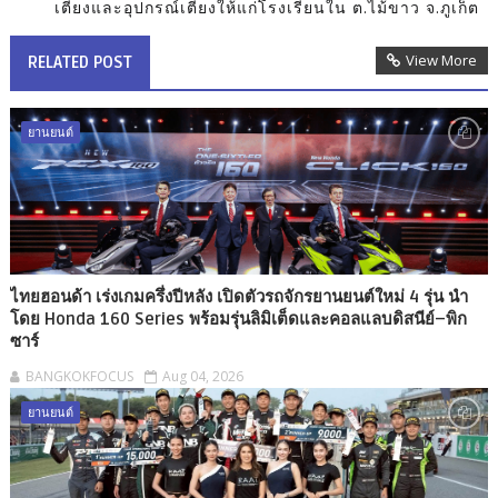
เตียงและอุปกรณ์เตียงให้แก่โรงเรียนใน ต.ไม้ขาว จ.ภูเก็ต
View More
RELATED POST
ยานยนต์
ไทยฮอนด้า เร่งเกมครึ่งปีหลัง เปิดตัวรถจักรยานยนต์ใหม่ 4 รุ่น นำ
โดย Honda 160 Series พร้อมรุ่นลิมิเต็ดและคอลแลบดิสนีย์–พิก
ซาร์
BANGKOKFOCUS
Aug 04, 2026
ยานยนต์