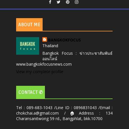
ABOUT ME
BANGKOKFOCUS
Thailand
Bangkok Focus : ข่าวประชาสัมพันธ์
ออนไลน์
www.bangkokfocusnews.com
View my complete profile
CONTACT ✆
Tel : 089-683-1043 /Line ID : 0896831043 /Email :
chokchai.a@gmail.com /🏠Address : 134
Charansanitwong 59 rd., Bangphlat, bkk.10700