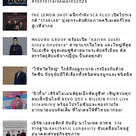
#YEntertainAwards2026
THE LEMON SHOT ผนึกกำลัง SCA PLUS เปิดโปรเจ
กต์ "STARLAB" มุ่งยกระดับศักยภาพครีเอเตอร์ไทย
สู่เวทีสากล
MAGURO GROUP พร้อมเปิด “Kaiten Sushi
Ginza Onodera” สาขาแรกในไทย และใหญ่ที่สุด
ในเอเชีย ชูจุดเด่นซูชิสายพานระดับพรีเมียม คัด
สรรวัตถุดิบแท้จากญี่ปุ่น ปั้นสดทุกคำ
“ไข้หวัดใหญ่” ใกล้ถึงฤดูระบาด เร่งป้องกันด้วย
วัคซีน ปัจจุบันมีให้เลือกทั้งชนิดพ่นจมูกและชนิดฉีด
"บิวกิ้น" เสิร์ฟโมเมนต์สุดเอ็กซ์คลูซีฟ! เชิญชวนทุก
คนเช็กอินไลฟ์ NEVO Q05 × BILLKIN First Live
Streaming พร้อมโปรโมชั่นและของรางวัล
มากมายแบบจัดเต็ม ที่ไม่เคยให้ที่ไหนมาก่อน!
เมิร์ซ เอสเธติกส์ จับมือ นาโนเทค สวทช. วาง
รากฐาน Aesthetic Longevity ขับเคลื่อนไทยสู่
อนาคตเศรษฐกิจสุขภาพ