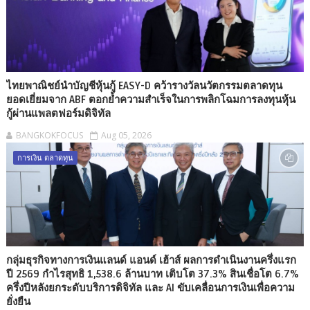
ไทยพาณิชย์นำบัญชีหุ้นกู้ EASY-D คว้ารางวัลนวัตกรรมตลาดทุน
ยอดเยี่ยมจาก ABF ตอกย้ำความสำเร็จในการพลิกโฉมการลงทุนหุ้น
กู้ผ่านแพลตฟอร์มดิจิทัล
BANGKOKFOCUS
Aug 05, 2026
การเงิน ตลาดทุน
กลุ่มธุรกิจทางการเงินแลนด์ แอนด์ เฮ้าส์ ผลการดำเนินงานครึ่งแรก
ปี 2569 กำไรสุทธิ 1,538.6 ล้านบาท เติบโต 37.3% สินเชื่อโต 6.7%
ครึ่งปีหลังยกระดับบริการดิจิทัล และ AI ขับเคลื่อนการเงินเพื่อความ
ยั่งยืน