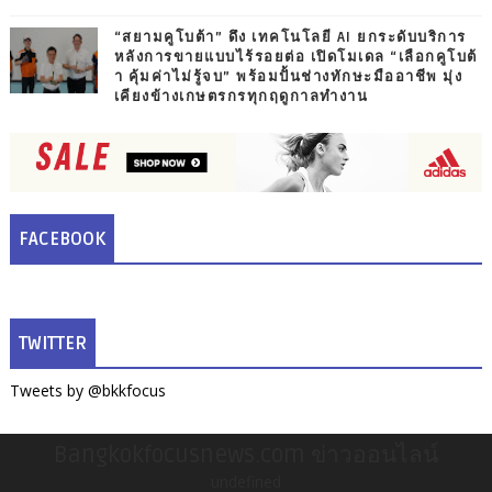
“สยามคูโบต้า” ดึง เทคโนโลยี AI ยกระดับบริการ
หลังการขายแบบไร้รอยต่อ เปิดโมเดล “เลือกคูโบต้
า คุ้มค่าไม่รู้จบ” พร้อมปั้นช่างทักษะมืออาชีพ มุ่ง
เคียงข้างเกษตรกรทุกฤดูกาลทำงาน
FACEBOOK
TWITTER
Tweets by @bkkfocus
Bangkokfocusnews.com ข่าวออนไลน์
undefined