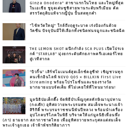
Ginza Onodera” สาขาแรกในไทย และใหญ่ที่สุด
ในเอเชีย ชูจุดเด่นซูชิสายพานระดับพรีเมียม คัด
สรรวัตถุดิบแท้จากญี่ปุ่น ปั้นสดทุกคำ
“ไข้หวัดใหญ่” ใกล้ถึงฤดูระบาด เร่งป้องกันด้วย
วัคซีน ปัจจุบันมีให้เลือกทั้งชนิดพ่นจมูกและชนิดฉีด
THE LEMON SHOT ผนึกกำลัง SCA PLUS เปิดโปรเจ
กต์ "STARLAB" มุ่งยกระดับศักยภาพครีเอเตอร์ไทย
สู่เวทีสากล
"บิวกิ้น" เสิร์ฟโมเมนต์สุดเอ็กซ์คลูซีฟ! เชิญชวนทุก
คนเช็กอินไลฟ์ NEVO Q05 × BILLKIN First Live
Streaming พร้อมโปรโมชั่นและของรางวัล
มากมายแบบจัดเต็ม ที่ไม่เคยให้ที่ไหนมาก่อน!
มูลนิธิป่อเต็กตึ๊ง จัดพิธีบำเพ็ญกุศลทักษิณานุปทาน
(กงเต๊ก) อุทิศถวายพระบรมศพ สมเด็จพระนางเจ้า
สิริกิติ์ พระบรมราชชนนีพันปีหลวง พร้อมนำเครื่อง
อุปโภคบริโภคในพิธี บริจาคให้แก่มูลนิธิเพื่อนพึ่ง
(ภา) ยามยาก สภากาชาดไทย เพื่ออุทิศถวายพระกุศลแด่สมเด็จ
พระเจ้าลูกเธอ เจ้าฟ้าพัชรกิติยาภาฯ