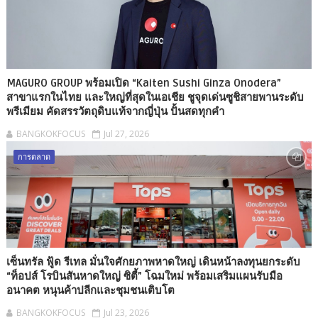
MAGURO GROUP พร้อมเปิด “Kaiten Sushi Ginza Onodera”
สาขาแรกในไทย และใหญ่ที่สุดในเอเชีย ชูจุดเด่นซูชิสายพานระดับ
พรีเมียม คัดสรรวัตถุดิบแท้จากญี่ปุ่น ปั้นสดทุกคำ
BANGKOKFOCUS
Jul 27, 2026
การตลาด
เซ็นทรัล ฟู้ด รีเทล มั่นใจศักยภาพหาดใหญ่ เดินหน้าลงทุนยกระดับ
“ท็อปส์ โรบินสันหาดใหญ่ ซิตี้” โฉมใหม่ พร้อมเสริมแผนรับมือ
อนาคต หนุนค้าปลีกและชุมชนเติบโต
BANGKOKFOCUS
Jul 23, 2026