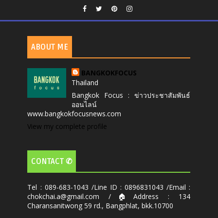
ABOUT ME
BANGKOKFOCUS
Thailand
Bangkok Focus : ข่าวประชาสัมพันธ์
ออนไลน์
www.bangkokfocusnews.com
View my complete profile
CONTACT ✆
Tel : 089-683-1043 /Line ID : 0896831043 /Email :
chokchai.a@gmail.com /🏠Address : 134
Charansanitwong 59 rd., Bangphlat, bkk.10700