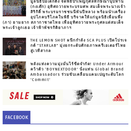
มูลนิธิป่อเต็กตึ๊ง จัดพิธีบำเพ็ญกุศลทักษิณานุปทาน
(กงเต๊ก) อุทิศถวายพระบรมศพ สมเด็จพระนางเจ้า
สิริกิติ์ พระบรมราชชนนีพันปีหลวง พร้อมนำเครื่อง
อุปโภคบริโภคในพิธี บริจาคให้แก่มูลนิธิเพื่อนพึ่ง
(ภา) ยามยาก สภากาชาดไทย เพื่ออุทิศถวายพระกุศลแด่สมเด็จ
พระเจ้าลูกเธอ เจ้าฟ้าพัชรกิติยาภาฯ
THE LEMON SHOT ผนึกกำลัง SCA PLUS เปิดโปรเจ
กต์ "STARLAB" มุ่งยกระดับศักยภาพครีเอเตอร์ไทย
สู่เวทีสากล
พลังแห่งความมุ่งมั่นไร้ขีดจำกัด! Under Armour
คว้าตัว ‘BOYNEXTDOOR’ นั่งแท่น Global Brand
Ambassadors ร่วมขับเคลื่อนแคมเปญระดับโลก
‘Commit’
FACEBOOK