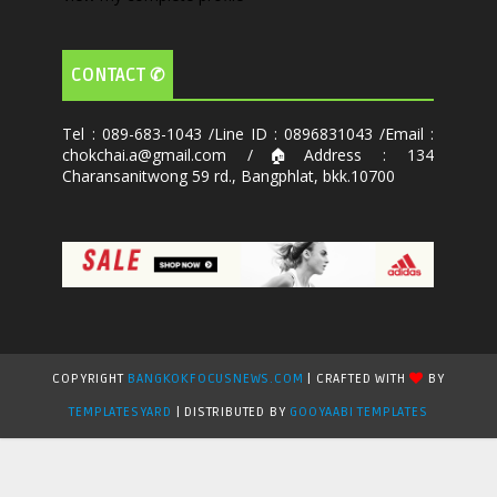
CONTACT ✆
Tel : 089-683-1043 /Line ID : 0896831043 /Email :
chokchai.a@gmail.com /🏠Address : 134
Charansanitwong 59 rd., Bangphlat, bkk.10700
COPYRIGHT
BANGKOKFOCUSNEWS.COM
| CRAFTED WITH
BY
TEMPLATESYARD
| DISTRIBUTED BY
GOOYAABI TEMPLATES