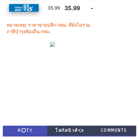
H⭕T‼
โฟกัสนิวส์👈
COMMENTS