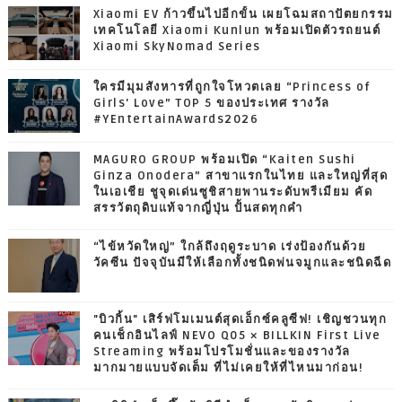
Xiaomi EV ก้าวขึ้นไปอีกขั้น เผยโฉมสถาปัตยกรรม
เทคโนโลยี Xiaomi Kunlun พร้อมเปิดตัวรถยนต์
Xiaomi SkyNomad Series
ใครมีมุมสังหารที่ถูกใจโหวตเลย “Princess of
Girls' Love” TOP 5 ของประเทศ รางวัล
#YEntertainAwards2026
MAGURO GROUP พร้อมเปิด “Kaiten Sushi
Ginza Onodera” สาขาแรกในไทย และใหญ่ที่สุด
ในเอเชีย ชูจุดเด่นซูชิสายพานระดับพรีเมียม คัด
สรรวัตถุดิบแท้จากญี่ปุ่น ปั้นสดทุกคำ
“ไข้หวัดใหญ่” ใกล้ถึงฤดูระบาด เร่งป้องกันด้วย
วัคซีน ปัจจุบันมีให้เลือกทั้งชนิดพ่นจมูกและชนิดฉีด
"บิวกิ้น" เสิร์ฟโมเมนต์สุดเอ็กซ์คลูซีฟ! เชิญชวนทุก
คนเช็กอินไลฟ์ NEVO Q05 × BILLKIN First Live
Streaming พร้อมโปรโมชั่นและของรางวัล
มากมายแบบจัดเต็ม ที่ไม่เคยให้ที่ไหนมาก่อน!