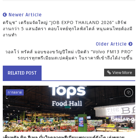
Newer Article
ตรีนุช” เตรียมจัดใหญ่ “JOB EXPO THAILAND 2026” เสิร์ฟ
งานกว่า 5 แสนอัตรา ตอบโจทย์ทุกไลฟ์สไตล์ หนุนคนไทยต้องมี
งานทำ
Older Article
วอลโว่ ทรัคส์ มอบของขวัญปีใหม่ เปิดตัว “Volvo FM13 PRO”
รถบรรทุกพรีเมียมสเปคคุ้มค่า ในราคาที่เข้าถึงได้ง่ายขึ้น
View More
RELATED POST
การตลาด
เซ็นทรัล ฟู้ด รีเทล มั่นใจตลาดพรีเมียมเซกเมนต์ยังโต เร่งขยาย