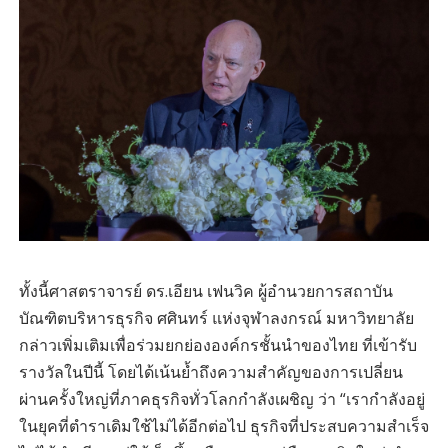
ทั้งนี้ศาสตราจารย์ ดร.เอียน เฟนวิค ผู้อำนวยการสถาบัน
บัณฑิตบริหารธุรกิจ ศศินทร์ แห่งจุฬาลงกรณ์ มหาวิทยาลัย
กล่าวเพิ่มเติมเพื่อร่วมยกย่ององค์กรชั้นนำของไทย ที่เข้ารับ
รางวัลในปีนี้ โดยได้เน้นย้ำถึงความสำคัญของการเปลี่ยน
ผ่านครั้งใหญ่ที่ภาคธุรกิจทั่วโลกกำลังเผชิญ ว่า “เรากำลังอยู่
ในยุคที่ตำราเดิมใช้ไม่ได้อีกต่อไป ธุรกิจที่ประสบความสำเร็จ