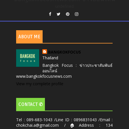
undefined
ABOUT ME
BANGKOKFOCUS
Thailand
Bangkok Focus : ข่าวประชาสัมพันธ์
ออนไลน์
www.bangkokfocusnews.com
View my complete profile
CONTACT ✆
Tel : 089-683-1043 /Line ID : 0896831043 /Email :
chokchai.a@gmail.com /🏠Address : 134