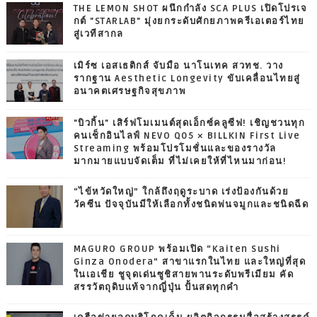
THE LEMON SHOT ผนึกกำลัง SCA PLUS เปิดโปรเจ
กต์ "STARLAB" มุ่งยกระดับศักยภาพครีเอเตอร์ไทย
สู่เวทีสากล
เมิร์ซ เอสเธติกส์ จับมือ นาโนเทค สวทช. วาง
รากฐาน Aesthetic Longevity ขับเคลื่อนไทยสู่
อนาคตเศรษฐกิจสุขภาพ
"บิวกิ้น" เสิร์ฟโมเมนต์สุดเอ็กซ์คลูซีฟ! เชิญชวนทุก
คนเช็กอินไลฟ์ NEVO Q05 × BILLKIN First Live
Streaming พร้อมโปรโมชั่นและของรางวัล
มากมายแบบจัดเต็ม ที่ไม่เคยให้ที่ไหนมาก่อน!
“ไข้หวัดใหญ่” ใกล้ถึงฤดูระบาด เร่งป้องกันด้วย
วัคซีน ปัจจุบันมีให้เลือกทั้งชนิดพ่นจมูกและชนิดฉีด
MAGURO GROUP พร้อมเปิด “Kaiten Sushi
Ginza Onodera” สาขาแรกในไทย และใหญ่ที่สุด
ในเอเชีย ชูจุดเด่นซูชิสายพานระดับพรีเมียม คัด
สรรวัตถุดิบแท้จากญี่ปุ่น ปั้นสดทุกคำ