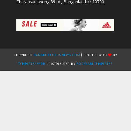
Charansanitwong 59 rd., Bangphlat, bkk.10700
COPYRIGHT
BANGKOKFOCUSNEWS.COM
| CRAFTED WITH
BY
TEMPLATESYARD
| DISTRIBUTED BY
GOOYAABI TEMPLATES