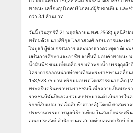
ถวายเป็นพระราชกุศล สมเด็จพระนางเจ้าสิริกิติ์
พาหนะ เครื่องอุปโภคบริโภคแก่ผู้รับขาเทียม และ
กว่า 3.1 ล้านบาท
วันนี้ (วันศุกร์ที่ 21 พฤศจิกายน พ.ศ. 2568) มูลนิ
พร้อมด้วย นางศิริกุล โอภาสวงศ์ กรรมการและเล
ไพบูลย์ ผู้ช่วยกรรมการ และนางสาวดวงชุตา ติยะพจ
เสริมการศึกษาและอาชีพ ลงพื้นที่ มอบค่าพาหนะ พร้
น้ำมันพืช ขนมเบ็ดเตล็ด รองเท้าฟองน้ำ บรรจุถุงผ้าดิ
โครงการออกหน่วยทำขาเทียมพระราชทานเคลื่อนที่ ค
158,928.75 บาท พร้อมมอบรถโดยสารขนาดเล็ก (Mini
พระศรีนครินทราบรมราชชนนี เพื่อถวายเป็นพระราชก
ราชชนนีพันปีหลวง รวมงบประมาณดำเนินการในครั้งนี
ร้อยยี่สิบแปดบาทเจ็ดสิบห้าสตางค์) โดยมี ศาสตรา
ประธานกรรมการมูลนิธิขาเทียม ในสมเด็จพระศรี
อเนกประสงค์ สำนักงานเทศบาลตำบลเทพารักษ์ อำเ