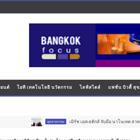
ยนต์
ไอที เทคโนโลยี นวัตกรรม
ไลฟ์สไตล์
แฟชั่น บิวตี้ ส
เมิร์ซ เอสเธติกส์ จับมือ นาโนเทค สวทช. วางรากฐ
อุตสาหกรรม