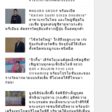
#YEntertainAwards2026
MAGURO GROUP พร้อมเปิด
“Kaiten Sushi Ginza Onodera”
สาขาแรกในไทย และใหญ่ที่สุดใน
เอเชีย ชูจุดเด่นซูชิสายพานระดับ
พรีเมียม คัดสรรวัตถุดิบแท้จากญี่ปุ่น ปั้นสดทุกคำ
“ไข้หวัดใหญ่” ใกล้ถึงฤดูระบาด เร่ง
ป้องกันด้วยวัคซีน ปัจจุบันมีให้เลือก
ทั้งชนิดพ่นจมูกและชนิดฉีด
"บิวกิ้น" เสิร์ฟโมเมนต์สุดเอ็กซ์คลูซีฟ!
เชิญชวนทุกคนเช็กอินไลฟ์ NEVO
Q05 × BILLKIN First Live
Streaming พร้อมโปรโมชั่นและของ
รางวัลมากมายแบบจัดเต็ม ที่ไม่เคยให้ที่ไหนมา
ก่อน!
มูลนิธิป่อเต็กตึ๊ง จัดพิธีบำเพ็ญกุศล
ทักษิณานุปทาน (กงเต๊ก) อุทิศถวาย
พระบรมศพ สมเด็จพระนางเจ้าสิริกิติ์
พระบรมราชชนนีพันปีหลวง พร้อมนำ
เครื่องอุปโภคบริโภคในพิธี บริจาคให้แก่มูลนิธิเพื่อน