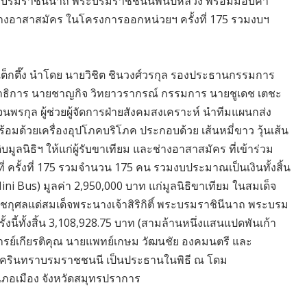
 พระบรมราชินีนาถ พระบรมราชชนนีพันปีหลวง พร้อมมอบค่า
ช่างอาสาสมัคร ในโครงการออกหน่วยฯ ครั้งที่ 175 รวมงบฯ
ธิป่อเต็กตึ๊ง นำโดย นายวิชิต ชินวงศ์วรกุล รองประธานกรรมการ
ขาธิการ นายชาญกิจ วิทยาวรากรณ์ กรรมการ นายชูเดช เตชะ
นพรกุล ผู้ช่วยผู้จัดการฝ่ายสังคมสงเคราะห์ นำทีมแผนกส่ง
อมด้วยเครื่องอุปโภคบริโภค ประกอบด้วย เส้นหมี่ขาว วุ้นเส้น
บมูลนิธิฯ ให้แก่ผู้รับขาเทียม และช่างอาสาสมัคร ที่เข้าร่วม
รั้งที่ 175 รวมจำนวน 175 คน รวมงบประมาณเป็นเงินทั้งสิ้น
 Bus) มูลค่า 2,950,000 บาท แก่มูลนิธิขาเทียม ในสมเด็จ
ุศลแด่สมเด็จพระนางเจ้าสิริกิติ์ พระบรมราชินีนาถ พระบรม
้ทั้งสิ้น 3,108,928.75 บาท (สามล้านหนึ่งแสนแปดพันเก้า
จารย์เกียรติคุณ นายแพทย์เกษม วัฒนชัย องคมนตรี และ
นครินทราบรมราชชนนี เป็นประธานในพิธี ณ โดม
ภอเมือง จังหวัดสมุทรปราการ