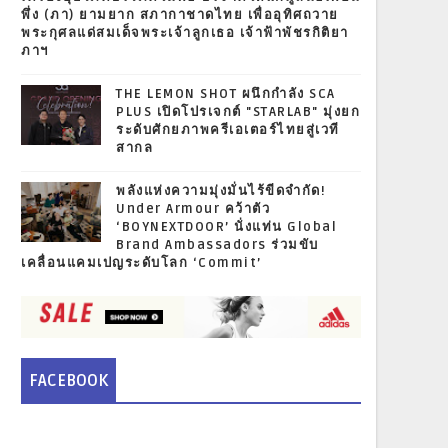
พึ่ง (ภา) ยามยาก สภากาชาดไทย เพื่ออุทิศถวาย
พระกุศลแด่สมเด็จพระเจ้าลูกเธอ เจ้าฟ้าพัชรกิติยา
ภาฯ
THE LEMON SHOT ผนึกกำลัง SCA
PLUS เปิดโปรเจกต์ "STARLAB" มุ่งยก
ระดับศักยภาพครีเอเตอร์ไทยสู่เวที
สากล
พลังแห่งความมุ่งมั่นไร้ขีดจำกัด!
Under Armour คว้าตัว
‘BOYNEXTDOOR’ นั่งแท่น Global
Brand Ambassadors ร่วมขับ
เคลื่อนแคมเปญระดับโลก ‘Commit’
FACEBOOK