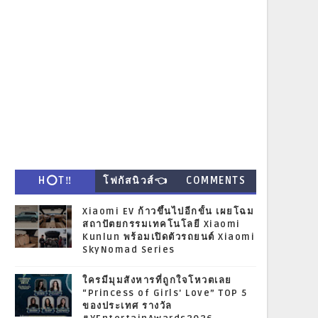
H⭕T‼
โฟกัสนิวส์👈
COMMENTS
Xiaomi EV ก้าวขึ้นไปอีกขั้น เผยโฉม
สถาปัตยกรรมเทคโนโลยี Xiaomi
Kunlun พร้อมเปิดตัวรถยนต์ Xiaomi
SkyNomad Series
ใครมีมุมสังหารที่ถูกใจโหวตเลย
“Princess of Girls' Love” TOP 5
ของประเทศ รางวัล