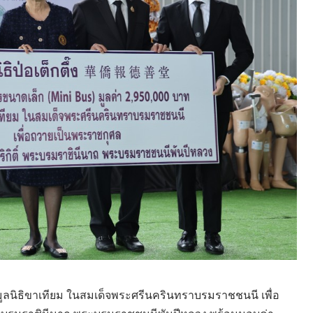
จมูลนิธิขาเทียม ในสมเด็จพระศรีนครินทราบรมราชชนนี เพื่อ