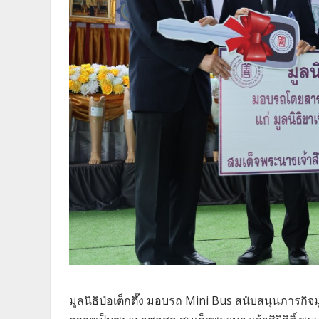
มูลนิธิป่อเต็กตึ๊ง มอบรถ Mini Bus สนับสนุนภารกิ