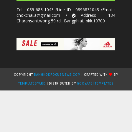
Tel : 089-683-1043 /Line ID : 0896831043 /Email :
chokchai.a@gmail.com /🏠Address : 134
Charansanitwong 59 rd., Bangphlat, bkk.10700
COPYRIGHT
BANGKOKFOCUSNEWS.COM
| CRAFTED WITH
BY
TEMPLATESYARD
| DISTRIBUTED BY
GOOYAABI TEMPLATES