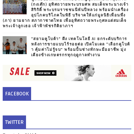
(กงเต๊ก) อุทิศถวายพระบรมศพ สมเด็จพระนางเจ้า
สิริกิติ์ พระบรมราชชนนีพันปีหลวง พร้อมนำเครื่อง
อุปโภคบริโภคในพิธี บริจาคให้แก่มูลนิธิเพื่อนพึ่ง
(ภา) ยามยาก สภากาชาดไทย เพื่ออุทิศถวายพระกุศลแด่สมเด็จ
พระเจ้าลูกเธอ เจ้าฟ้าพัชรกิติยาภาฯ
“สยามคูโบต้า” ดึง เทคโนโลยี AI ยกระดับบริการ
หลังการขายแบบไร้รอยต่อ เปิดโมเดล “เลือกคูโบต้
า คุ้มค่าไม่รู้จบ” พร้อมปั้นช่างทักษะมืออาชีพ มุ่ง
เคียงข้างเกษตรกรทุกฤดูกาลทำงาน
FACEBOOK
TWITTER