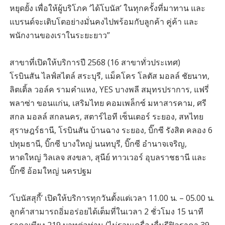
หยุดยั้ง เพื่อให้ผู้บริโภค ‘ได้โบนัส’ ในทุกครั้งที่มาทาน และ
แบรนด์จะเติบโตอย่างมั่นคงไปพร้อมกับลูกค้า คู่ค้า และ
พนักงานของเราในระยะยาว”
สาขาที่เปิดให้บริการปี 2568 (16 สาขาทั่วประเทศ)
โรบินสัน ไลฟ์สไตล์ สระบุรี, แม็คโคร โลตัส มอลล์ ชัยนาท,
ลิตเติ้ล วอล์ค รามคำแหง, YES บางพลี สมุทรปราการ, แฟรี่
พลาซ่า ขอนแก่น, เสริมไทย คอมเพล็กซ์ มหาสารคาม, ศรี
สกล มอลล์ สกลนคร, สตาร์ไอที เซ็นเตอร์ ระยอง, สหไทย
สุราษฎร์ธานี, โรบินสัน บ้านฉาง ระยอง, บิ๊กซี รังสิต คลอง 6
ปทุมธานี, บิ๊กซี บางใหญ่ นนทบุรี, บิ๊กซี อำนาจเจริญ,
หาดใหญ่ วิลเลจ สงขลา, สุนีย์ ทาวเวอร์ อุบลราชธานี และ
บิ๊กซี อ้อมใหญ่ นครปฐม
‘โบนัสสุกี้’ เปิดให้บริการทุกวันตั้งแต่เวลา 11.00 น. – 05.00 น.
ลูกค้าสามารถอิ่มอร่อยได้เต็มที่ในเวลา 2 ชั่วโมง 15 นาที