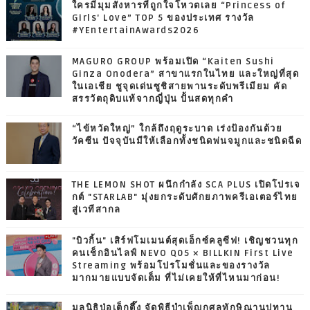
ใครมีมุมสังหารที่ถูกใจโหวตเลย “Princess of
Girls' Love” TOP 5 ของประเทศ รางวัล
#YEntertainAwards2026
MAGURO GROUP พร้อมเปิด “Kaiten Sushi
Ginza Onodera” สาขาแรกในไทย และใหญ่ที่สุด
ในเอเชีย ชูจุดเด่นซูชิสายพานระดับพรีเมียม คัด
สรรวัตถุดิบแท้จากญี่ปุ่น ปั้นสดทุกคำ
“ไข้หวัดใหญ่” ใกล้ถึงฤดูระบาด เร่งป้องกันด้วย
วัคซีน ปัจจุบันมีให้เลือกทั้งชนิดพ่นจมูกและชนิดฉีด
THE LEMON SHOT ผนึกกำลัง SCA PLUS เปิดโปรเจ
กต์ "STARLAB" มุ่งยกระดับศักยภาพครีเอเตอร์ไทย
สู่เวทีสากล
"บิวกิ้น" เสิร์ฟโมเมนต์สุดเอ็กซ์คลูซีฟ! เชิญชวนทุก
คนเช็กอินไลฟ์ NEVO Q05 × BILLKIN First Live
Streaming พร้อมโปรโมชั่นและของรางวัล
มากมายแบบจัดเต็ม ที่ไม่เคยให้ที่ไหนมาก่อน!
มูลนิธิป่อเต็กตึ๊ง จัดพิธีบำเพ็ญกุศลทักษิณานุปทาน