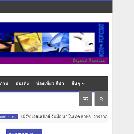
ุขภาพ
บันเทิง
ท่องเที่ยว กีฬา
อื่นๆ
เมิร์ซ เอสเธติกส์ จับมือ นาโนเทค สวทช. วางรากฐาน Aesthetic Longevity