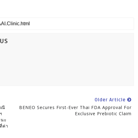
CUS
Older Article
พณี
BENEO Secures First-Ever Thai FDA Approval For
ฯ
Exclusive Prebiotic Claim
าหนะ
่ค่า