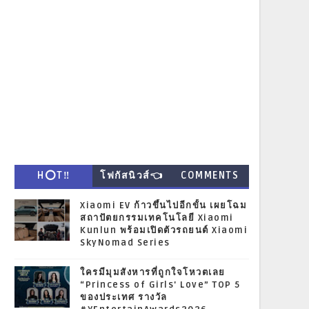
H⭕T‼
โฟกัสนิวส์👈
COMMENTS
Xiaomi EV ก้าวขึ้นไปอีกขั้น เผยโฉม
สถาปัตยกรรมเทคโนโลยี Xiaomi
Kunlun พร้อมเปิดตัวรถยนต์ Xiaomi
SkyNomad Series
ใครมีมุมสังหารที่ถูกใจโหวตเลย
“Princess of Girls' Love” TOP 5
ของประเทศ รางวัล