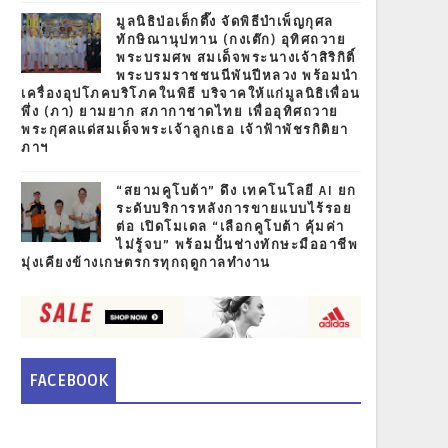
มูลนิธิป่อเต็กตึ๊ง จัดพิธีบำเพ็ญกุศล
ทักษิณานุปทาน (กงเต๊ก) อุทิศถวาย
พระบรมศพ สมเด็จพระนางเจ้าสิริกิติ์
พระบรมราชชนนีพันปีหลวง พร้อมนำ
เครื่องอุปโภคบริโภคในพิธี บริจาคให้แก่มูลนิธิเพื่อน
พึ่ง (ภา) ยามยาก สภากาชาดไทย เพื่ออุทิศถวาย
พระกุศลแด่สมเด็จพระเจ้าลูกเธอ เจ้าฟ้าพัชรกิติยา
ภาฯ
“สยามคูโบต้า” ดึง เทคโนโลยี AI ยก
ระดับบริการหลังการขายแบบไร้รอย
ต่อ เปิดโมเดล “เลือกคูโบต้า คุ้มค่า
ไม่รู้จบ” พร้อมปั้นช่างทักษะมืออาชีพ
มุ่งเคียงข้างเกษตรกรทุกฤดูกาลทำงาน
FACEBOOK