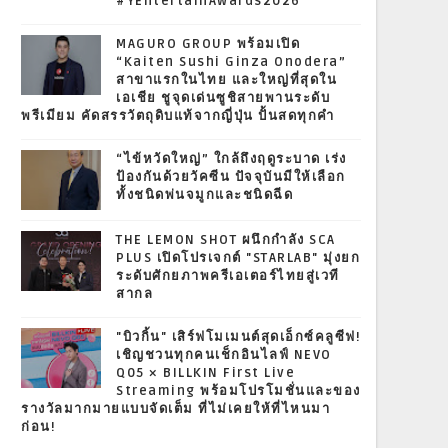
#YEntertainAwards2026
MAGURO GROUP พร้อมเปิด
“Kaiten Sushi Ginza Onodera”
สาขาแรกในไทย และใหญ่ที่สุดใน
เอเชีย ชูจุดเด่นซูชิสายพานระดับ
พรีเมียม คัดสรรวัตถุดิบแท้จากญี่ปุ่น ปั้นสดทุกคำ
“ไข้หวัดใหญ่” ใกล้ถึงฤดูระบาด เร่ง
ป้องกันด้วยวัคซีน ปัจจุบันมีให้เลือก
ทั้งชนิดพ่นจมูกและชนิดฉีด
THE LEMON SHOT ผนึกกำลัง SCA
PLUS เปิดโปรเจกต์ "STARLAB" มุ่งยก
ระดับศักยภาพครีเอเตอร์ไทยสู่เวที
สากล
"บิวกิ้น" เสิร์ฟโมเมนต์สุดเอ็กซ์คลูซีฟ!
เชิญชวนทุกคนเช็กอินไลฟ์ NEVO
Q05 × BILLKIN First Live
Streaming พร้อมโปรโมชั่นและของ
รางวัลมากมายแบบจัดเต็ม ที่ไม่เคยให้ที่ไหนมา
ก่อน!