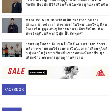
“ไข้หวัดใหญ่” ใกล้ถึงฤดูระบาด เร่งป้องกันด้วย
วัคซีน ปัจจุบันมีให้เลือกทั้งชนิดพ่นจมูกและชนิดฉีด
MAGURO GROUP พร้อมเปิด “Kaiten Sushi
Ginza Onodera” สาขาแรกในไทย และใหญ่ที่สุด
ในเอเชีย ชูจุดเด่นซูชิสายพานระดับพรีเมียม คัด
สรรวัตถุดิบแท้จากญี่ปุ่น ปั้นสดทุกคำ
“สยามคูโบต้า” ดึง เทคโนโลยี AI ยกระดับบริการ
หลังการขายแบบไร้รอยต่อ เปิดโมเดล “เลือกคูโบต้
า คุ้มค่าไม่รู้จบ” พร้อมปั้นช่างทักษะมืออาชีพ มุ่ง
เคียงข้างเกษตรกรทุกฤดูกาลทำงาน
FACEBOOK