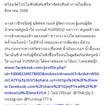
พร้อมจัดโปรโมชั่นพิเศษฟรีค่าจัดส่งสินค้าภายในเดือน
สิงหาคม 2568
นางสาวธีรขนิษฐ์ อุทิศชลานนท์ ผู้จัดการและผู้แทนผู้จัด
จำหน่ายสบู่หน้าใส แบรนด์ YURIMUJI กล่าวว่า สบู่ลดสิว ลด
การอักเสบของสิว ลดรอยดำ ขาวกระจ่างใส ลดรอยหมอง
คล้ำบนใบหน้า ไม่มีหัวน้ำหอมและสารเพิ่มฟอง มีส่วน
ประกอบจากสารสกัดจากมะเขือเทศ น้ำมันมะกอก น้ำผึ้งและ
วิตามินซี สำหรับผู้ที่สนใจสั่งซื้อหรือสนใจดูผลิตภัณฑ์สบู่หน้า
ใส แบรนด์ YURIMUJI ได้หลายช่องทาง ได้แก่ 1.เพจเฟซบุ๊ก :
www.facebook.com/profile.php?
id=100082209378093&mibextid=wwXIfr&rdid=W5G
mCAfYrpfp3UV1&share_url=https%3A%2F%
2Fww
w.facebook.com%2Fshare%2F1GJeJPYea6%2F%3F
mibextid%3DwwXIfr#
2. ไลน์ Official : @794tzjlq 3.
Instagram :@Yurimuji777 4.