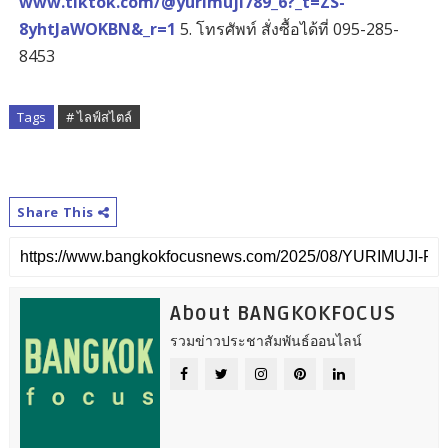
www.tiktok.com/@yurimuji789_6?_t=ZS-
8yhtJaWOKBN&_r=1
5. โทรศัพท์ สั่งซื้อได้ที่ 095-285-
8453
Tags
# ไลฟ์สไตล์
Share This
About BANGKOKFOCUS
รวมข่าวประชาสัมพันธ์ออนไลน์